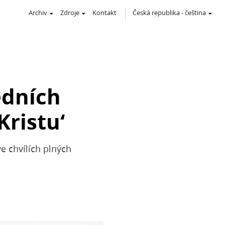
Archiv
Zdroje
Kontakt
Česká republika
-
čeština
edních
Kristu‘
e chvílích plných