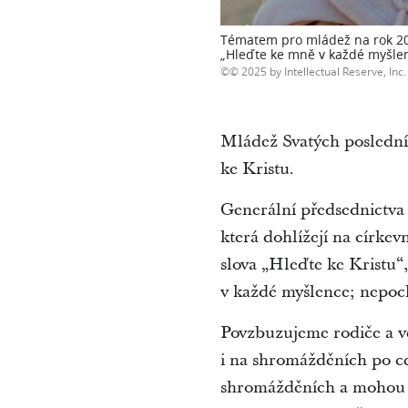
Tématem pro mládež na rok 2025
„Hleďte ke mně v každé myšlen
© 2025 by Intellectual Reserve, Inc. 
Mládež Svatých posledníc
ke Kristu.
Generální předsednictva
která dohlížejí na círke
slova „Hleďte ke Kristu“,
v každé myšlence; nepoc
Povzbuzujeme rodiče a ve
i na shromážděních po ce
shromážděních a mohou se