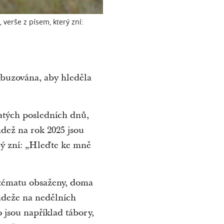
 verše z písem, který zní:
zbuzována, aby hleděla
atých posledních dnů,
dež na rok 2025 jsou
erý zní: „Hleďte ke mně
 tématu obsaženy, doma
ádeže na nedělních
 jsou například tábory,