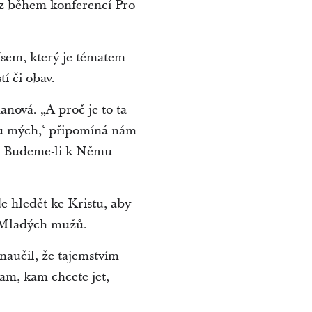
az během konferencí Pro
.
ísem, který je tématem
tí či obav.
nová. „A proč je to ta
ou mých,‘ připomíná nám
v. Budeme-li k Němu
 hledět ke Kristu, aby
nt Mladých mužů.
 naučil, že tajemstvím
tam, kam chcete jet,