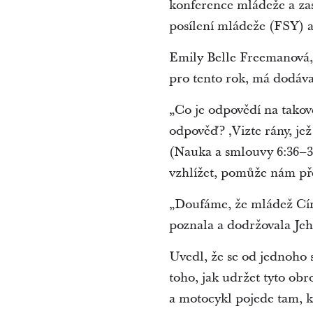
konference mládeže a za
posílení mládeže (FSY) 
Emily Belle Freemanová, 
pro tento rok, má dodáva
„Co je odpovědí na takov
odpověď? ‚Vizte rány, je
(Nauka a smlouvy 6:36–3
vzhlížet, pomůže nám př
„Doufáme, že mládež Cír
poznala a dodržovala Jeh
Uvedl, že se od jednoho s
toho, jak udržet tyto obr
a motocykl pojede tam, 