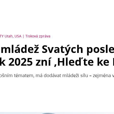
ITY
Utah, USA
Tisková zpráva
mládež Svatých posl
k 2025 zní ‚Hleďte ke 
etošním tématem, má dodávat mládeži sílu – zejména v