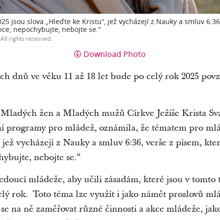
 jsou slova „Hleďte ke Kristu“, jež vycházejí z Nauky a smluv 6:36,
ce; nepochybujte, nebojte se.“
All rights reserved.
Download Photo
h dnů ve věku 11 až 18 let bude po celý rok 2025 pov
 Mladých žen a Mladých mužů Církve Ježíše Krista Sv
vní programy pro mládež, oznámila, že tématem pro mlá
 jež vycházejí z Nauky a smluv 6:36, verše z písem, kt
hybujte, nebojte se.“
doucí mládeže, aby učili zásadám, které jsou v tomto
lý rok. Toto téma lze využít i jako námět proslovů ml
 na ně zaměřovat různé činnosti a akce mládeže, jako