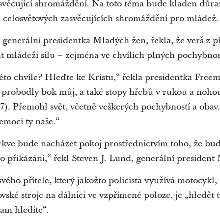
svěcující shromáždění. Na toto téma bude kladen důr
a celosvětových zasvěcujících shromáždění pro mládež
generální presidentka Mladých žen, řekla, že verš z p
t mládeži sílu – zejména ve chvílích plných pochybnos
éto chvíle? Hleďte ke Kristu,“ řekla presidentka Freema
ž probodly bok můj, a také stopy hřebů v rukou a noh
7). Přemohl svět, včetně veškerých pochybností a oba
emoci ty naše.“
kve bude nacházet pokoj prostřednictvím toho, že bude
o přikázání,“ řekl Steven J. Lund, generální preside
vého přítele, který jakožto policista využívá motocykl,
ovské stroje na dálnici ve vzpřímené poloze, je „hledět 
kam hledíte“.