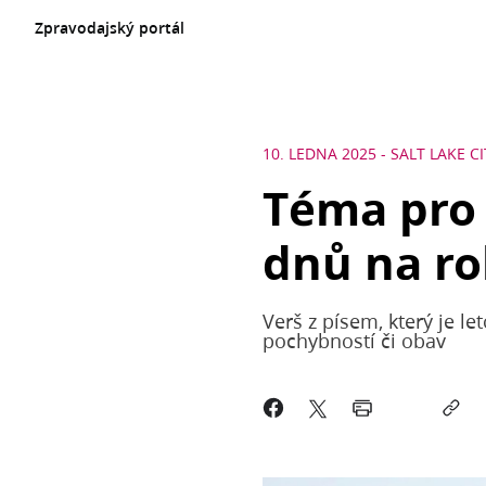
Zpravodajský portál
10. LEDNA 2025
-
SALT LAKE C
Téma pro 
dnů na ro
Verš z písem, který je l
pochybností či obav