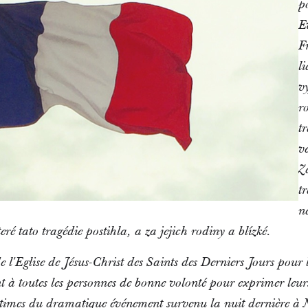
p
E
F
l
v
r
t
v
Z
t
n
ré tato tragédie postihla, a za jejich rodiny a blízké.
 l'Eglise de Jésus-Christ des Saints des Derniers Jours pour
nt à toutes les personnes de bonne volonté pour exprimer leu
ictimes du dramatique événement survenu la nuit dernière à 