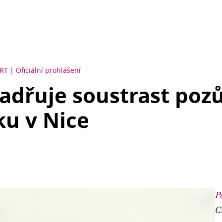
RT
Oficiální prohlášení
jadřuje soustrast poz
ku v Nice
P
C