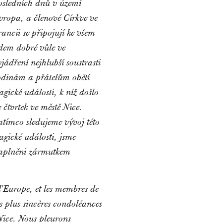
osledních dnů v území
vropa, a členové Církve ve
rancii se připojují ke všem
idem dobré vůle ve
yjádření nejhlubší soustrasti
odinám a přátelům obětí
ragické události, k níž došlo
e čtvrtek ve městě Nice.
atímco sledujeme vývoj této
ragické události, jsme
aplněni zármutkem
 l'Europe, et les membres de
rs plus sincères condoléances
Nice. Nous pleurons