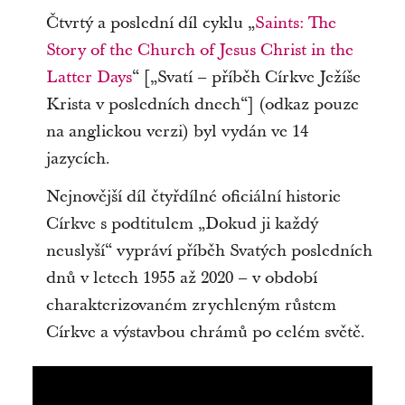
Čtvrtý a poslední díl cyklu „
Saints: The
Story of the Church of Jesus Christ in the
Latter Days
“ [„Svatí – příběh Církve Ježíše
Krista v posledních dnech“] (odkaz pouze
na anglickou verzi) byl vydán ve 14
jazycích.
Nejnovější díl čtyřdílné oficiální historie
Církve s podtitulem „Dokud ji každý
neuslyší“ vypráví příběh Svatých posledních
dnů v letech 1955 až 2020 – v období
charakterizovaném zrychleným růstem
Církve a výstavbou chrámů po celém světě.