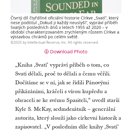
Čtvrtý díl čtyřdílné oficiální historie Církve „Svatí“, který
nese podtitul „Dokud ji každý neuslyší“, vypráví příběh
Svatých posledních dnů v letech 1955 až 2020 – v
období charakterizovaném zrychleným růstem Církve a
výstavbou chrámů po celém světě.
2025 by Intellectual Reserve, Inc. All rights reserved.
Download Photo
„Kniha ‚Svatí‘ vypráví příběh o tom, co
Svatí dělali, proč to dělali a čemu věřili.
Dočítáme se v ní, jak se řídili Pánovými
přikázáními, kráčeli s vírou kupředu a
obraceli se ke svému Spasiteli,“ uvedl starší
Kyle S. McKay, sedmdesátník – generální
autorita, který slouží jako církevní historik a
zapisovatel. „V posledním díle knihy ‚Svatí‘