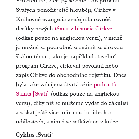
Pro čtenáře, kteří by se chtěli do příběhů
Svatých ponořit ještě hlouběji, Církev v
Knihovně evangelia zveřejnila rovněž
desítky nových
témat z historie Církve
(odkaz pouze na anglickou verzi), v nichž
je možné se podrobně seznámit se širokou
škálou témat, jako je například stavební
program Církve, církevní povolání nebo
zápis Církve do obchodního rejstříku. Dnes
byla také zahájena čtvrtá série
podcastů
Saints [Svatí]
(odkaz pouze na anglickou
verzi), díky níž se můžeme vydat do zákulisí
a získat ještě více informací o lidech a
událostech, s nimiž se setkáváme v knize.
Cyklus ‚Svatí‘