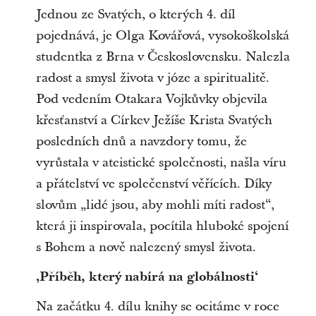
Jednou ze Svatých, o kterých 4. díl
pojednává, je Olga Kovářová, vysokoškolská
studentka z Brna v Československu. Nalezla
radost a smysl života v józe a spiritualitě.
Pod vedením Otakara Vojkůvky objevila
křesťanství a Církev Ježíše Krista Svatých
posledních dnů a navzdory tomu, že
vyrůstala v ateistické společnosti, našla víru
a přátelství ve společenství věřících. Díky
slovům „lidé jsou, aby mohli míti radost“,
která ji inspirovala, pocítila hluboké spojení
s Bohem a nově nalezený smysl života.
‚Příběh, který nabírá na globálnosti‘
Na začátku 4. dílu knihy se ocitáme v roce