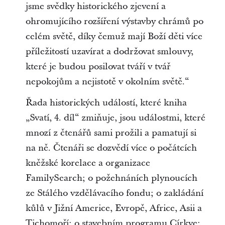
jsme svědky historického zjevení a
ohromujícího rozšíření výstavby chrámů po
celém světě, díky čemuž mají Boží děti více
příležitostí uzavírat a dodržovat smlouvy,
které je budou posilovat tváří v tvář
nepokojům a nejistotě v okolním světě.“
Řada historických událostí, které kniha
„Svatí, 4. díl“ zmiňuje, jsou událostmi, které
mnozí z čtenářů sami prožili a pamatují si
na ně. Čtenáři se dozvědí více o počátcích
kněžské korelace a organizace
FamilySearch; o požehnáních plynoucích
ze Stálého vzdělávacího fondu; o zakládání
kůlů v Jižní Americe, Evropě, Africe, Asii a
Tichomoří; o stavebním programu Církve;