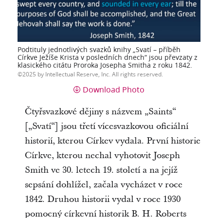
Podtituly jednotlivých svazků knihy „Svatí – příběh
Církve Ježíše Krista v posledních dnech“ jsou převzaty z
klasického citátu Proroka Josepha Smitha z roku 1842.
2025 by Intellectual Reserve, Inc. All rights reserved.
Download Photo
Čtyřsvazkové dějiny s názvem „Saints“
[„Svatí“] jsou třetí vícesvazkovou oficiální
historií, kterou Církev vydala. První historie
Církve, kterou nechal vyhotovit Joseph
Smith ve 30. letech 19. století a na jejíž
sepsání dohlížel, začala vycházet v roce
1842. Druhou historii vydal v roce 1930
pomocný církevní historik B. H. Roberts