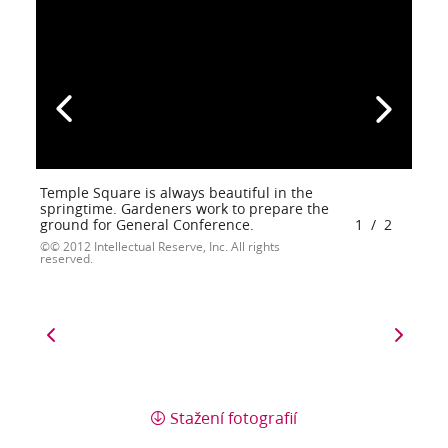
Temple Square is always beautiful in the
springtime. Gardeners work to prepare the
ground for General Conference.
1
/
2
© 2012 Intellectual Reserve, Inc. All rights
reserved.
Stažení fotografií