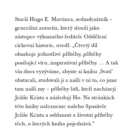
Starší Hugo E. Martinez, sedmdesátník –
generální autorita, který slouží jako
zástupce výkonného ředitele Oddělení
církevní historie, uvedl: „Čtvrtý díl
obsahuje jednotlivé příběhy, příběhy
posilující víru, inspirativní příběhy. … A tak
vás dnes vyzýváme, abyste si knihu ‚Svatí‘
obstarali, studovali ji a našli v ní to, co jsme
tam našli my – příběhy lidí, kteří nacházejí
Ježíše Krista a následují Ho. Na stránkách
této knihy nalezneme našeho Spasitele
Ježíše Krista a oddanost a životní příběhy
těch, o kterých kniha pojednává.“