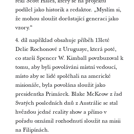
řekl Scott Hales, který se na projektu
podílel jako historik a redaktor. „Myslím si,
že mohou sloužit dorůstající generaci jako
vzory.“
4. díl například obsahuje příběh 13leté
Delie Rochonové z Uruguaye, která poté,
co starší Spencer W. Kimball povzbuzoval k
tomu, aby byli povoláváni místní vedoucí,
místo aby se lidé spoléhali na americké
misionáře, byla povolána sloužit jako
presidentka Primárek. Blake McKeow z řad
Svatých posledních dnů z Austrálie se stal
hvězdou jedné reality show a přímo v
pořadu oznámil rozhodnutí sloužit na misii
na Filipínách.