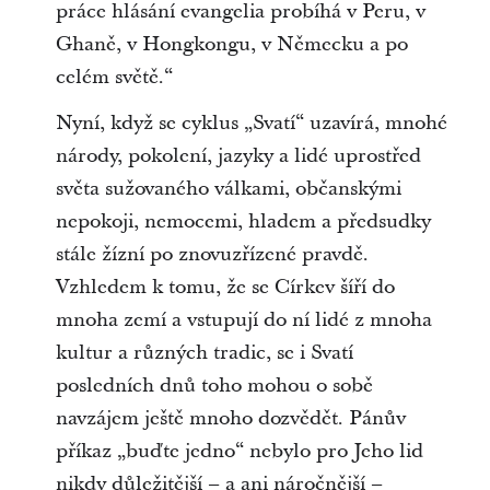
práce hlásání evangelia probíhá v Peru, v
Ghaně, v Hongkongu, v Německu a po
celém světě.“
Nyní, když se cyklus „Svatí“ uzavírá, mnohé
národy, pokolení, jazyky a lidé uprostřed
světa sužovaného válkami, občanskými
nepokoji, nemocemi, hladem a předsudky
stále žízní po znovuzřízené pravdě.
Vzhledem k tomu, že se Církev šíří do
mnoha zemí a vstupují do ní lidé z mnoha
kultur a různých tradic, se i Svatí
posledních dnů toho mohou o sobě
navzájem ještě mnoho dozvědět. Pánův
příkaz „buďte jedno“ nebylo pro Jeho lid
nikdy důležitější – a ani náročnější –