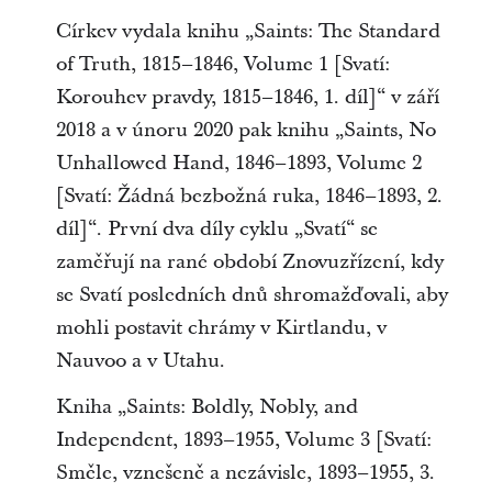
Církev vydala knihu „Saints: The Standard
of Truth, 1815–1846, Volume 1 [Svatí:
Korouhev pravdy, 1815–1846, 1. díl]“ v září
2018 a v únoru 2020 pak knihu „Saints, No
Unhallowed Hand, 1846–1893, Volume 2
[Svatí: Žádná bezbožná ruka, 1846–1893, 2.
díl]“. První dva díly cyklu „Svatí“ se
zaměřují na rané období Znovuzřízení, kdy
se Svatí posledních dnů shromažďovali, aby
mohli postavit chrámy v Kirtlandu, v
Nauvoo a v Utahu.
Kniha „Saints: Boldly, Nobly, and
Independent, 1893–1955, Volume 3 [Svatí:
Směle, vznešeně a nezávisle, 1893–1955, 3.