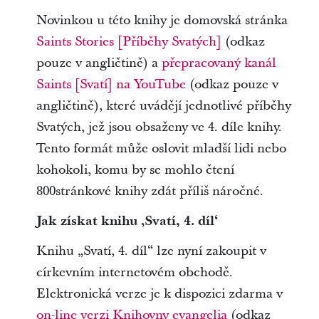
Novinkou u této knihy je domovská stránka
Saints Stories [Příběhy Svatých]
(odkaz
pouze v angličtině) a
přepracovaný kanál
Saints [Svatí] na YouTube
(odkaz pouze v
angličtině), které uvádějí jednotlivé příběhy
Svatých, jež jsou obsaženy ve 4. díle knihy.
Tento formát může oslovit mladší lidi nebo
kohokoli, komu by se mohlo čtení
800stránkové knihy zdát příliš náročné.
Jak získat knihu ‚Svatí, 4. díl‘
Knihu „Svatí, 4. díl“ lze nyní zakoupit v
církevním internetovém obchodě.
Elektronická verze je k dispozici zdarma v
on-line verzi Knihovny evangelia
(odkaz