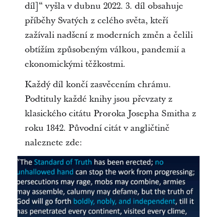
díl]“ vyšla v dubnu 2022. 3. díl obsahuje
příběhy Svatých z celého světa, kteří
zažívali nadšení z moderních změn a čelili
obtížím způsobeným válkou, pandemií a
ekonomickými těžkostmi.
Každý díl končí zasvěcením chrámu.
Podtituly každé knihy jsou převzaty z
klasického citátu Proroka Josepha Smitha z
roku 1842. Původní citát v angličtině
naleznete zde: