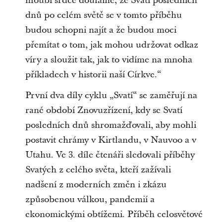
hloubi srdce doufáme, že Svatí posledních
dnů po celém světě se v tomto příběhu
budou schopni najít a že budou moci
přemítat o tom, jak mohou udržovat odkaz
víry a sloužit tak, jak to vidíme na mnoha
příkladech v historii naší Církve.“
První dva díly cyklu „Svatí“ se zaměřují na
rané období Znovuzřízení, kdy se Svatí
posledních dnů shromažďovali, aby mohli
postavit chrámy v Kirtlandu, v Nauvoo a v
Utahu. Ve 3. díle čtenáři sledovali příběhy
Svatých z celého světa, kteří zažívali
nadšení z moderních změn i zkázu
způsobenou válkou, pandemií a
ekonomickými obtížemi. Příběh celosvětové