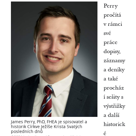
Perry
pročítá
v rámci
své
práce
dopisy,
záznamy
a deníky
a také
procház
í sešity s
výstřižky
a další
James Perry, PhD, FHEA je spisovatel a
historick
historik Církve Ježíše Krista Svatých
posledních dnů
é