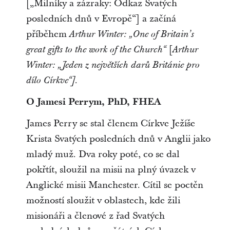
[„Milníky a zázraky: Odkaz Svatých
posledních dnů v Evropě“] a začíná
příběhem
Arthur Winter: „One of Britain’s
[
great gifts to the work of the Church“
Arthur
Winter: „Jeden z největších darů Británie pro
dílo Církve“].
O Jamesi Perrym, PhD, FHEA
James Perry se stal členem Církve Ježíše
Krista Svatých posledních dnů v Anglii jako
mladý muž. Dva roky poté, co se dal
pokřtít, sloužil na misii na plný úvazek v
Anglické misii Manchester. Cítil se poctěn
možností sloužit v oblastech, kde žili
misionáři a členové z řad Svatých