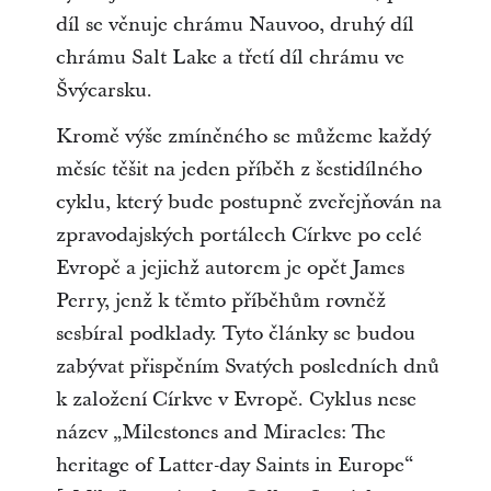
díl se věnuje chrámu Nauvoo, druhý díl
chrámu Salt Lake a třetí díl chrámu ve
Švýcarsku.
Kromě výše zmíněného se můžeme každý
měsíc těšit na jeden příběh z šestidílného
cyklu, který bude postupně zveřejňován na
zpravodajských portálech Církve po celé
Evropě a jejichž autorem je opět James
Perry, jenž k těmto příběhům rovněž
sesbíral podklady. Tyto články se budou
zabývat přispěním Svatých posledních dnů
k založení Církve v Evropě. Cyklus nese
název „Milestones and Miracles: The
heritage of Latter-day Saints in Europe“