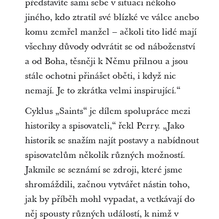
představíte sami sebe v situaci někoho
jiného, kdo ztratil své blízké ve válce anebo
komu zemřel manžel – ačkoli tito lidé mají
všechny důvody odvrátit se od náboženství
a od Boha, těsněji k Němu přilnou a jsou
stále ochotni přinášet oběti, i když nic
nemají. Je to zkrátka velmi inspirující.“
Cyklus „Saints“ je dílem spolupráce mezi
historiky a spisovateli,“ řekl Perry. „Jako
historik se snažím najít postavy a nabídnout
spisovatelům několik různých možností.
Jakmile se seznámí se zdroji, které jsme
shromáždili, začnou vytvářet nástin toho,
jak by příběh mohl vypadat, a vetkávají do
něj spousty různých událostí, k nimž v