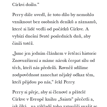
Církvi došlo.“
Perry dále uvedl, že toto dílo by nemohlo
vzniknout bez osobních deníků a záznamů,
které si lidé vedli od počátků Církve. A
vybízí dnešní Svaté posledních dnů, aby
činili totéž.
„Jsme jen jedním článkem v řetězci historie
Znovuzřízení a máme nárok čerpat sílu od
těch, kteří nás předešli. Rovněž sdílíme
zodpovědnost zanechat nějaký odkaz těm,
kteří přijdou po nás,“ řekl Perry.
Perry si přeje, aby si členové a přátelé
Církve v Evropě knihu „Saints“ přečetli a,
jak říká, „na základě toho zatoužili snažit se