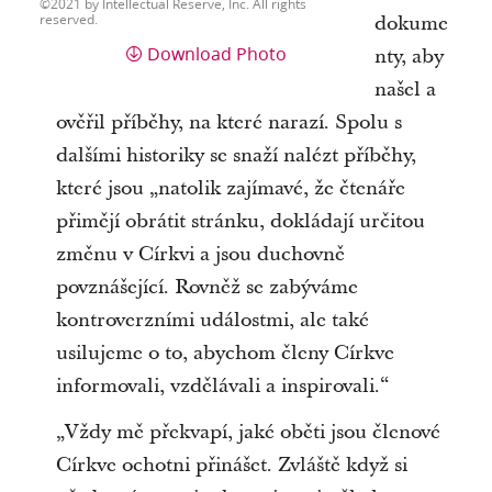
2021 by Intellectual Reserve, Inc. All rights
reserved.
dokume
Download Photo
nty, aby
našel a
ověřil příběhy, na které narazí. Spolu s
dalšími historiky se snaží nalézt příběhy,
které jsou „natolik zajímavé, že čtenáře
přimějí obrátit stránku, dokládají určitou
změnu v Církvi a jsou duchovně
povznášející. Rovněž se zabýváme
kontroverzními událostmi, ale také
usilujeme o to, abychom členy Církve
informovali, vzdělávali a inspirovali.“
„Vždy mě překvapí, jaké oběti jsou členové
Církve ochotni přinášet. Zvláště když si