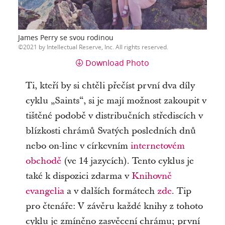
James Perry se svou rodinou
2021 by Intellectual Reserve, Inc. All rights reserved.
Download Photo
Ti, kteří by si chtěli přečíst první dva díly
cyklu „Saints“, si je mají možnost zakoupit v
tištěné podobě v distribučních střediscích v
blízkosti chrámů Svatých posledních dnů
nebo on-line v církevním
internetovém
obchodě
(ve 14 jazycích). Tento cyklus je
také k dispozici zdarma v
Knihovně
evangelia
a v dalších formátech
zde
. Tip
pro čtenáře: V závěru každé knihy z tohoto
cyklu je zmíněno zasvěcení chrámu; první