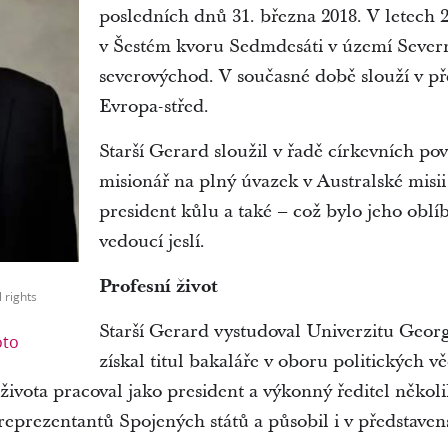
posledních dnů 31. března 2018. V letech 2
v Šestém kvoru Sedmdesáti v území Sever
severovýchod. V současné době slouží v p
Evropa-střed.
Starší Gerard sloužil v řadě církevních po
misionář na plný úvazek v Australské misii
president kůlu a také – což bylo jeho oblí
vedoucí jeslí.
Profesní život
l rights
Starší Gerard vystudoval Univerzitu Geor
oto
získal titul bakaláře v oboru politických vě
ivota pracoval jako president a výkonný ředitel někol
eprezentantů Spojených států a působil i v představen