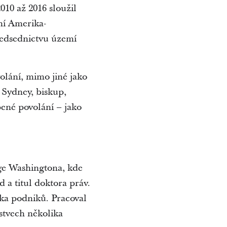
010 až 2016 sloužil
ní Amerika-
ředsednictvu území
volání, mimo jiné jako
 Sydney, biskup,
bené povolání – jako
ge Washingtona, kde
d a titul doktora práv.
ika podniků. Pracoval
stvech několika