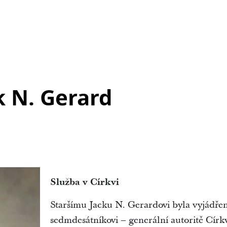
k N. Gerard
Služba v Církvi
Staršímu Jacku N. Gerardovi byla vyjádře
sedmdesátníkovi – generální autoritě Církv