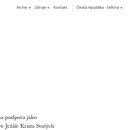
Archiv
Zdroje
Kontakt
Česká republika
-
čeština
na podpora jako
e Ježíše Krista Svatých