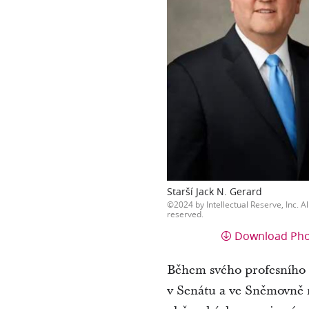
Starší Jack N. Gerard
2024 by Intellectual Reserve, Inc. Al
reserved.
Download Ph
Během svého profesního ž
v Senátu a ve Sněmovně r