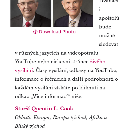
Dvanáct
i
apoštolů
bude
Download Photo
možné
sledovat
v různých jazycích na videopotrálu
YouTube nebo církevní stránce
živého
vysílání
. Časy vysílání, odkazy na YouTube,
informace o řečnících a další podrobnosti o
každém vysílání získáte po kliknutí na
odkaz „Více informací“ níže.
Starší Quentin L. Cook
Oblasti:
Evropa, Evropa východ, Afrika a
Blízký východ