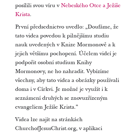
posílili svou víru v
Nebeského Otce a Ježíše
Krista
.
První předsednictvo uvedlo: „Doufáme, že
tato videa povedou k pilnějšímu studiu
nauk uvedených v Knize Mormonově a k
jejich většímu pochopení. Účelem videí je
podpořit osobní studium Knihy
Mormonovy, ne ho nahradit. Vybízíme
všechny, aby tato videa a obrázky používali
doma i v Církvi. Je možné je využít i k
seznámení druhých se znovuzřízeným
evangeliem Ježíše Krista.“
Videa lze najít na stránkách
ChurchofJesusChrist.org, v aplikaci