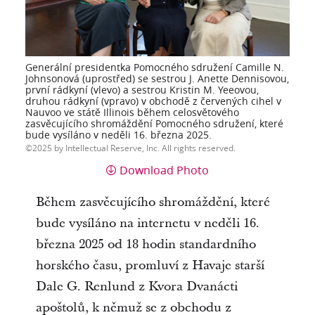
Generální presidentka Pomocného sdružení Camille N.
Johnsonová (uprostřed) se sestrou J. Anette Dennisovou,
první rádkyní (vlevo) a sestrou Kristin M. Yeeovou,
druhou rádkyní (vpravo) v obchodě z červených cihel v
Nauvoo ve státě Illinois během celosvětového
zasvěcujícího shromáždění Pomocného sdružení, které
bude vysíláno v neděli 16. března 2025.
2025 by Intellectual Reserve, Inc. All rights reserved.
Download Photo
Během zasvěcujícího shromáždění, které
bude vysíláno na internetu v neděli 16.
března 2025 od 18 hodin standardního
horského času, promluví z Havaje starší
Dale G. Renlund z Kvora Dvanácti
apoštolů, k němuž se z obchodu z