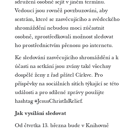
sdružení osobně sejít v jiném termínu.
Vedoucí jsou rovněž povzbuzováni, aby
sestrám, které se zasvěcujícího a svědeckého
shromáždění nebudou moci zúčastnit
osobně, zprostředkovali možnost sledovat
ho prostřednictvím přenosu po internetu.
Ke sledování zasvěcujícího shromáždění a k
účasti na setkání jsou zvány také všechny
dospělé ženy z řad přátel Církve. Pro
příspěvky na sociálních sítích týkající se této
události a pro sdílené zprávy použijte
hashtag #JesusChristIsRelief.
Jak vysílání sledovat
Od čtvrtka 13. března bude v Knihovně