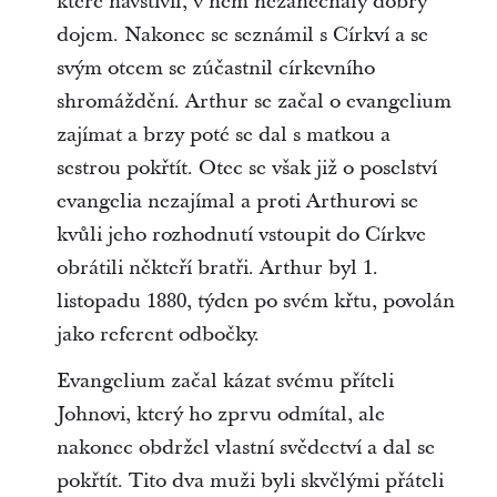
které navštívil, v něm nezanechaly dobrý
dojem. Nakonec se seznámil s Církví a se
svým otcem se zúčastnil církevního
shromáždění. Arthur se začal o evangelium
zajímat a brzy poté se dal s matkou a
sestrou pokřtít. Otec se však již o poselství
evangelia nezajímal a proti Arthurovi se
kvůli jeho rozhodnutí vstoupit do Církve
obrátili někteří bratři. Arthur byl 1.
listopadu 1880, týden po svém křtu, povolán
jako referent odbočky.
Evangelium začal kázat svému příteli
Johnovi, který ho zprvu odmítal, ale
nakonec obdržel vlastní svědectví a dal se
pokřtít. Tito dva muži byli skvělými přáteli