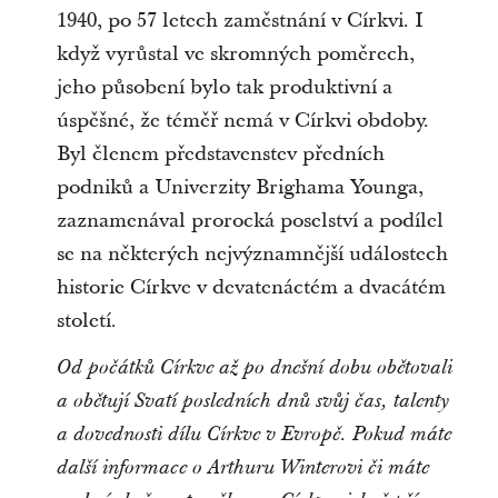
1940, po 57 letech zaměstnání v Církvi. I
když vyrůstal ve skromných poměrech,
jeho působení bylo tak produktivní a
úspěšné, že téměř nemá v Církvi obdoby.
Byl členem představenstev předních
podniků a Univerzity Brighama Younga,
zaznamenával prorocká poselství a podílel
se na některých nejvýznamnější událostech
historie Církve v devatenáctém a dvacátém
století.
Od počátků Církve až po dnešní dobu obětovali
a obětují Svatí posledních dnů svůj čas, talenty
a dovednosti dílu Církve v Evropě. Pokud máte
další informace o Arthuru Winterovi či máte