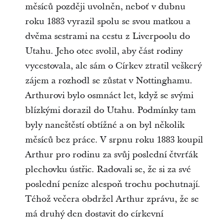
měsíců později uvolněn, neboť v dubnu
roku 1883 vyrazil spolu se svou matkou a
dvěma sestrami na cestu z Liverpoolu do
Utahu. Jeho otec svolil, aby část rodiny
vycestovala, ale sám o Církev ztratil veškerý
zájem a rozhodl se zůstat v Nottinghamu.
Arthurovi bylo osmnáct let, když se svými
blízkými dorazil do Utahu. Podmínky tam
byly naneštěstí obtížné a on byl několik
měsíců bez práce. V srpnu roku 1883 koupil
Arthur pro rodinu za svůj poslední čtvrťák
plechovku ústřic. Radovali se, že si za své
poslední peníze alespoň trochu pochutnají.
Téhož večera obdržel Arthur zprávu, že se
má druhý den dostavit do církevní