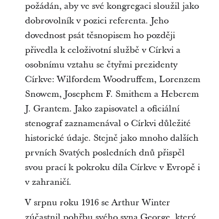
požádán, aby ve své kongregaci sloužil jako
dobrovolník v pozici referenta. Jeho
dovednost psát těsnopisem ho později
přivedla k celoživotní službě v Církvi a
osobnímu vztahu se čtyřmi prezidenty
Církve: Wilfordem Woodruffem, Lorenzem
Snowem, Josephem F. Smithem a Heberem
J. Grantem. Jako zapisovatel a oficiální
stenograf zaznamenával o Církvi důležité
historické údaje. Stejně jako mnoho dalších
prvních Svatých posledních dnů přispěl
svou prací k pokroku díla Církve v Evropě i
v zahraničí.
V srpnu roku 1916 se Arthur Winter
zúčastnil pohřbu svého syna George, který