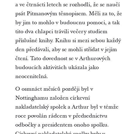
a ve čtrnácti letech se rozhodli, že se naučí
psát Pitmanovým těsnopisem. Měli za to, že
by jim to mohlo v budoucnu pomoci, a tak
tito dva chlapci trávili večery studiem
příslušné knihy. Knihu si mezi sebou každý
den předávali, aby se mohli střídat v jejím
čtení. Tato dovednost se v Arthurových
budoucích aktivitách ukázala jako
neocenitelná.
O osmnáct měsíců později byl v
Nottinghamu založen církevní
nakladatelský spolek a Arthur byl v témže
roce povolán rádcem v předsednictvu
odbočky a presidentem onoho spolku.
Církevní nakladatelské spolky byly v