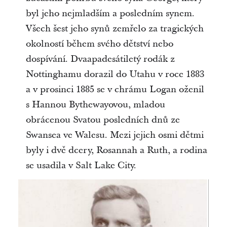
byl jeho nejmladším a posledním synem.
Všech šest jeho synů zemřelo za tragických
okolností během svého dětství nebo
dospívání. Dvaapadesátiletý rodák z
Nottinghamu dorazil do Utahu v roce 1883
a v prosinci 1885 se v chrámu Logan oženil
s Hannou Bythewayovou, mladou
obrácenou Svatou posledních dnů ze
Swansea ve Walesu. Mezi jejich osmi dětmi
byly i dvě dcery, Rosannah a Ruth, a rodina
se usadila v Salt Lake City.