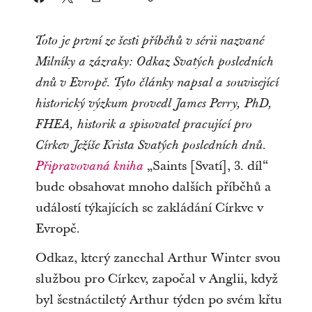
Toto je první ze šesti příběhů v sérii nazvané
Milníky a zázraky: Odkaz Svatých posledních
dnů v Evropě. Tyto články napsal a související
historický výzkum provedl James Perry, PhD,
FHEA, historik a spisovatel pracující pro
Církev Ježíše Krista Svatých posledních dnů.
„Saints [Svatí], 3. díl“
Připravovaná kniha
bude obsahovat mnoho dalších příběhů a
událostí týkajících se zakládání Církve v
Evropě.
Odkaz, který zanechal Arthur Winter svou
službou pro Církev, započal v Anglii, když
byl šestnáctiletý Arthur týden po svém křtu