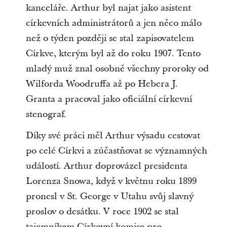
kanceláře. Arthur byl najat jako asistent
církevních administrátorů a jen něco málo
než o týden později se stal zapisovatelem
Církve, kterým byl až do roku 1907. Tento
mladý muž znal osobně všechny proroky od
Wilforda Woodruffa až po Hebera J.
Granta a pracoval jako oficiální církevní
stenograf.
Díky své práci měl Arthur výsadu cestovat
po celé Církvi a zúčastňovat se významných
událostí. Arthur doprovázel presidenta
Lorenza Snowa, když v květnu roku 1899
pronesl v St. George v Utahu svůj slavný
proslov o desátku. V roce 1902 se stal
tajemníkem Církevní komise pro