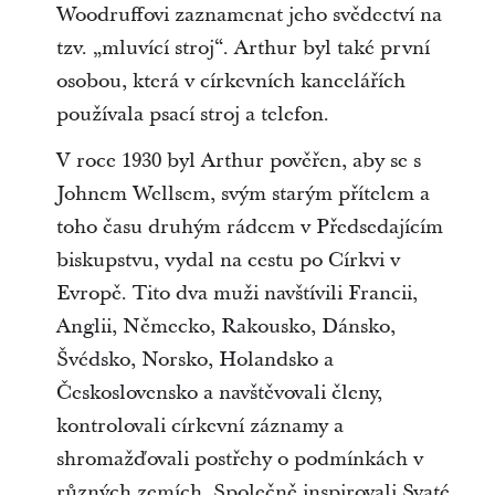
Woodruffovi zaznamenat jeho svědectví na
tzv. „mluvící stroj“. Arthur byl také první
osobou, která v církevních kancelářích
používala psací stroj a telefon.
V roce 1930 byl Arthur pověřen, aby se s
Johnem Wellsem, svým starým přítelem a
toho času druhým rádcem v Předsedajícím
biskupstvu, vydal na cestu po Církvi v
Evropě. Tito dva muži navštívili Francii,
Anglii, Německo, Rakousko, Dánsko,
Švédsko, Norsko, Holandsko a
Československo a navštěvovali členy,
kontrolovali církevní záznamy a
shromažďovali postřehy o podmínkách v
různých zemích. Společně inspirovali Svaté