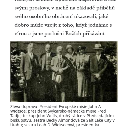
svými proslovy, v nichž na základě příběhů
svého osobního obrácení ukazovali, jaké
dobro může vzejít z toho, když jednáme s
vírou a jsme poslušni Božích přikázání.
Zleva doprava: President Evropské misie John A.
Widtsoe; president Švýcarsko-německé misie Fred
Tadje; biskup John Wells, druhý rádce v Předsedajícím
biskupstvu; sestra Becky Almondová ze Salt Lake City v
Utahu; sestra Leah D. Widtsoeová, presidentka