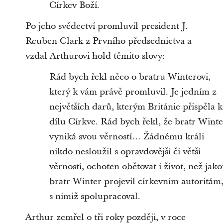
Církev Boží.
Po jeho svědectví promluvil president J.
Reuben Clark z Prvního předsednictva a
vzdal Arthurovi hold těmito slovy:
Rád bych řekl něco o bratru Winterovi,
který k vám právě promluvil. Je jedním z
největších darů, kterým Británie přispěla k
dílu Církve. Rád bych řekl, že bratr Winte
vyniká svou věrností… Žádnému králi
nikdo nesloužil s opravdovější či větší
věrností, ochoten obětovat i život, než jak
bratr Winter projevil církevním autoritám
s nimiž spolupracoval.
Arthur zemřel o tři roky později, v roce