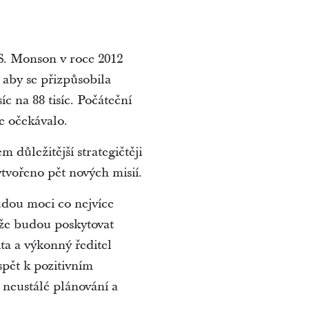
S. Monson v roce 2012
, aby se přizpůsobila
c na 88 tisíc. Počáteční
se očekávalo.
 důležitější strategičtěji
ytvořeno pět nových misií.
udou moci co nejvíce
 že budou poskytovat
ita a výkonný ředitel
spět k pozitivním
 neustálé plánování a