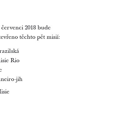
 červenci 2018 bude
tevřeno těchto pět misií:
razilská
isie Rio
e
aneiro-jih
isie