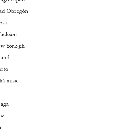
dad Obregón
osa
Jackson
w York-jih
land
orto
á misie
laga
ov
n