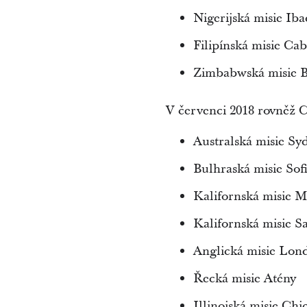
Nigerijská misie Ib
Filipínská misie Ca
Zimbabwská misie 
V červenci 2018 rovněž Cí
Australská misie Sy
Bulhraská misie Sof
Kalifornská misie 
Kalifornská misie 
Anglická misie Lond
Řecká misie Atény
Illinoiská misie Ch