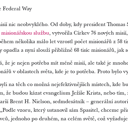
e Federal Way
isií nic neobvyklého. Od doby, kdy president Thomas 
o misionářskou službu
, vytvořila Církev 76 nových misií
em několika málo let vzrostl počet misionářů z 58 tisí
 opadla a nyní slouží přibližně 68 tisíc misionářů, jak 
 že je nejen potřeba mít méně misií, ale také je mnohem
nářů v oblastech světa, kde je to potřeba. Proto bylo v
yli na těch co možná nejefektivnějších místech, kde b
ím, že budou kázat evangelium Ježíše Krista, nebo tím,
starší Brent H. Nielson, sedmdesátník – generální autor
„Podle vzoru, který ustanovil sám Spasitel, chceme při
vců, jednoho po druhém, na celém světě, což vyžaduje