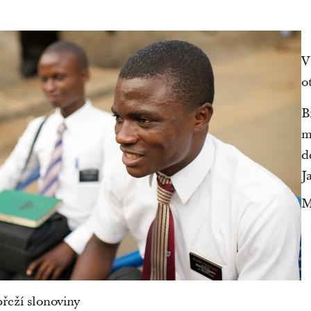
V
o
B
m
d
J
M
řeží slonoviny