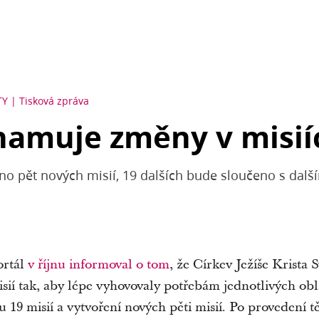
TY
Tisková zpráva
namuje změny v misií
no pět nových misií, 19 dalších bude sloučeno s dalš
ortál
v říjnu informoval o tom
, že Církev Ježíše Krista
sií tak, aby lépe vyhovovaly potřebám jednotlivých obl
 19 misií a vytvoření nových pěti misií. Po provedení