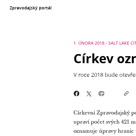
Zpravodajský portál
1. ÚNORA 2018
-
SALT LAKE CI
Církev oz
V roce 2018 bude otevře
Církevní Zpravodajský p
upraví počet svých 421 mi
oznamuje úpravy hranic u