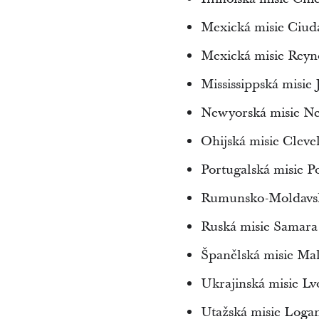
Mexická misie Ciu
Mexická misie Reyn
Mississippská misie 
Newyorská misie Ne
Ohijská misie Cleve
Portugalská misie P
Rumunsko-Moldavsk
Ruská misie Samara
Španělská misie Ma
Ukrajinská misie Lv
Utažská misie Loga