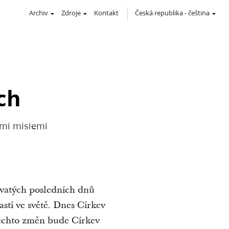
Archiv
Zdroje
Kontakt
Česká republika
-
čeština
ch
ími misiemi
 Svatých posledních dnů
astí ve světě. Dnes Církev
 těchto změn bude Církev