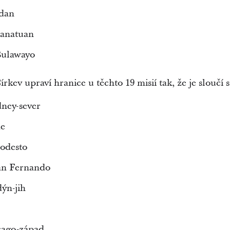
adan
banatuan
Bulawayo
rkev upraví hranice u těchto 19 misií tak, že je sloučí 
dney-sever
ie
Modesto
San Fernando
ýn-jih
icago-západ