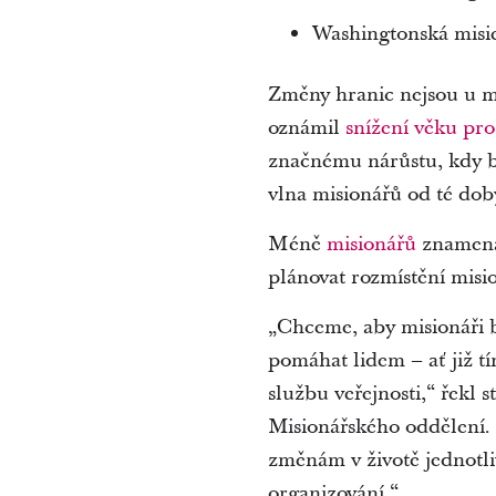
Washingtonská misi
Změny hranic nejsou u m
oznámil
snížení věku pr
značnému nárůstu, kdy běh
vlna misionářů od té doby
Méně
misionářů
znamená,
plánovat rozmístění misio
„Chceme, aby misionáři b
pomáhat lidem – ať již t
službu veřejnosti,“ řekl 
Misionářského oddělení. 
změnám v životě jednotli
organizování.“