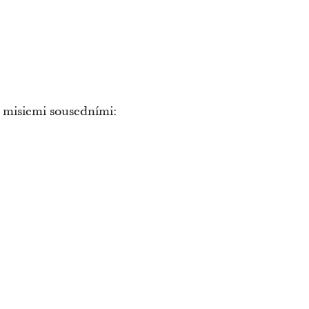
s misiemi sousedními: