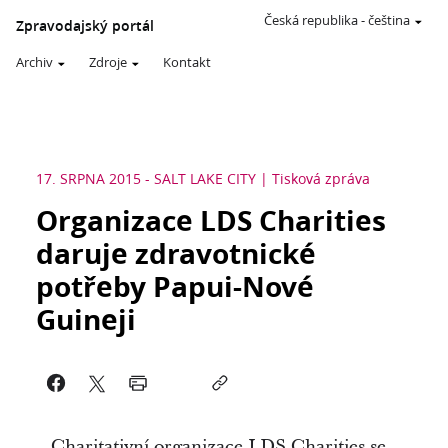
Česká republika
-
čeština
Zpravodajský portál
Archiv
Zdroje
Kontakt
17. SRPNA 2015
-
SALT LAKE CITY
Tisková zpráva
Organizace LDS Charities
daruje zdravotnické
potřeby Papui-Nové
Guineji
Charitativní organizace LDS Charities se