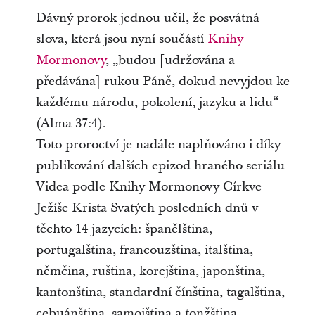
Dávný prorok jednou učil, že posvátná
slova, která jsou nyní součástí
Knihy
Mormonovy
, „budou [udržována a
předávána] rukou Páně, dokud nevyjdou ke
každému národu, pokolení, jazyku a lidu“
(Alma 37:4).
Toto proroctví je nadále naplňováno i díky
publikování dalších epizod hraného seriálu
Videa podle Knihy Mormonovy Církve
Ježíše Krista Svatých posledních dnů v
těchto 14 jazycích: španělština,
portugalština, francouzština, italština,
němčina, ruština, korejština, japonština,
kantonština, standardní čínština, tagalština,
cebuánština, samojština a tonžština.