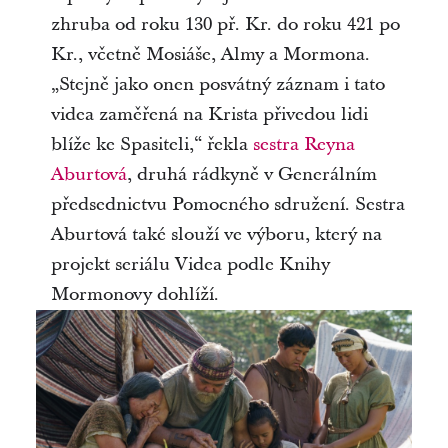
zhruba od roku 130 př. Kr. do roku 421 po
Kr., včetně Mosiáše, Almy a Mormona.
„Stejně jako onen posvátný záznam i tato
videa zaměřená na Krista přivedou lidi
blíže ke Spasiteli,“ řekla
sestra Reyna
Aburtová
, druhá rádkyně v Generálním
předsednictvu Pomocného sdružení. Sestra
Aburtová také slouží ve výboru, který na
projekt seriálu Videa podle Knihy
Mormonovy dohlíží.