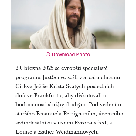
Download Photo
29. března 2025 se evropští specialisté
programu JustServe sešli v areálu chrámu
Církve Ježíše Krista Svatých posledních
dnů ve Frankfurtu, aby diskutovali o
budoucnosti služby druhým. Pod vedením
staršího Emanuela Petrignaniho, územního
sedmdesátníka v území Evropa-střed, a
Louise a Esther Weidmannových,