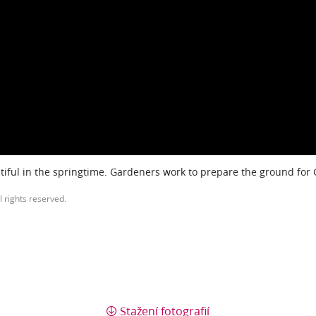
iful in the springtime. Gardeners work to prepare the ground for
l rights reserved.
Stažení fotografií