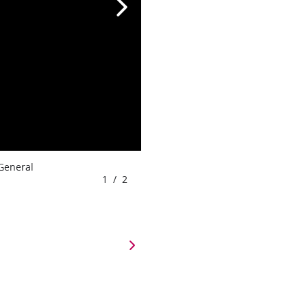
 General
1
/
2