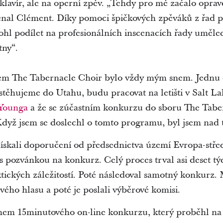
klavír, ale na operní zpěv. „Tehdy pro mě začalo opra
nal Clément. Díky pomoci špičkových zpěváků z řad 
hl podílet na profesionálních inscenacích řady uměle
tny“.
rem The Tabernacle Choir bylo vždy mým snem. Jednu
estěhujeme do Utahu, budu pracovat na letišti v Salt L
 Younga
a že se zúčastním konkurzu do sboru The Taber
„Když jsem se doslechl o tomto programu, byl jsem nad 
ískali doporučení od předsednictva území Evropa-střed
s pozvánkou na konkurz. Celý proces trval asi deset tý
ckých záležitostí. Poté následoval samotný konkurz. M
vého hlasu a poté je poslali výběrové komisi.
ěhem 15minutového on-line konkurzu, který proběhl na