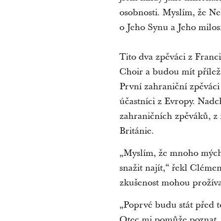
osobnosti. Myslím, že N
o Jeho Synu a Jeho milos
Tito dva zpěváci z Franc
Choir a budou mít přílež
První zahraniční zpěváci
účastníci z Evropy. Nadc
zahraničních zpěváků, z
Británie.
„Myslím, že mnoho mých 
snažit najít,“ řekl Clém
zkušenost mohou prožíva
„Poprvé budu stát před to
Otec mi pomůže poznat, 