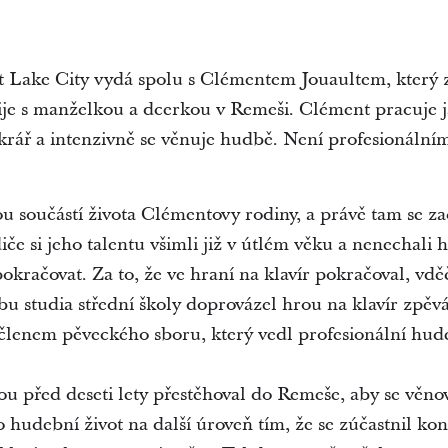
lt Lake City vydá spolu s Clémentem Jouaultem, který 
žije s manželkou a dcerkou v Remeši. Clément pracuje ja
krář a intenzivně se věnuje hudbě. Není profesionáln
součástí života Clémentovy rodiny, a právě tam se zača
iče si jeho talentu všimli již v útlém věku a nenechali h
kračovat. Za to, že ve hraní na klavír pokračoval, vdě
obu studia střední školy doprovázel hrou na klavír zpěvá
členem pěveckého sboru, který vedl profesionální hud
u před deseti lety přestěhoval do Remeše, aby se věnov
ho hudební život na další úroveň tím, že se zúčastnil 