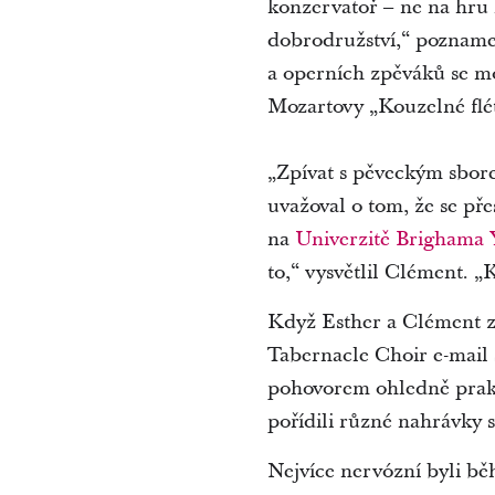
konzervatoř – ne na hru 
dobrodružství,“ pozname
a operních zpěváků se mo
Mozartovy „Kouzelné flé
„Zpívat s pěveckým sbo
uvažoval o tom, že se př
na
Univerzitě Brighama
to,“ vysvětlil Clément. 
Když Esther a Clément z
Tabernacle Choir e-mail 
pohovorem ohledně prakti
pořídili různé nahrávky s
Nejvíce nervózní byli b