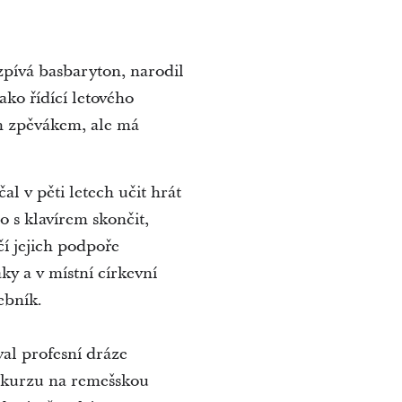
zpívá basbaryton, narodil
ko řídící letového
ím zpěvákem, ale má
l v pěti letech učit hrát
o s klavírem skončit,
čí jejich podpoře
ky a v místní církevní
ebník.
al profesní dráze
konkurzu na remešskou