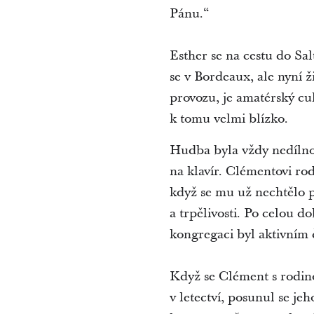
Pánu.“
Esther se na cestu do Sa
se v Bordeaux, ale nyní 
provozu, je amatérský cu
k tomu velmi blízko.
Hudba byla vždy nedílnou 
na klavír. Clémentovi rod
když se mu už nechtělo po
a trpělivosti. Po celou d
kongregaci byl aktivním 
Když se Clément s rodino
v letectví, posunul se je