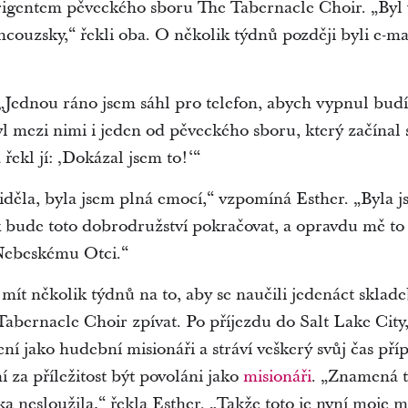
igentem pěveckého sboru The Tabernacle Choir. „Byl v
ancouzsky,“ řekli oba. O několik týdnů později byli e-
 „Jednou ráno jsem sáhl pro telefon, abych vypnul budí
Byl mezi nimi i jeden od pěveckého sboru, který začínal
ekl jí: ‚Dokázal jsem to!‘“
iděla, byla jsem plná emocí,“ vzpomíná Esther. „Byla j
k bude toto dobrodružství pokračovat, a opravdu mě to
Nebeskému Otci.“
ít několik týdnů na to, aby se naučili jedenáct sklad
bernacle Choir zpívat. Po příjezdu do Salt Lake City
ní jako hudební misionáři a stráví veškerý svůj čas pří
 za příležitost být povoláni jako
misionáři
. „Znamená 
a nesloužila,“ řekla Esther. „Takže toto je nyní moje m