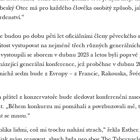
ebeský Otec má pro každého člověka osobitý způsob, j
rdenství.“
ie budou po dobu pěti let oficiálními členy pěveckého
itost vystupovat na nejméně třech různých generálních
 vystoupili se sborem v dubnu 2023 a letos byli poprvé
házející generální konference, jež proběhne v dubnu 20
 nichž sedm bude z Evropy – z Francie, Rakouska, Švé
přátel z konzervatoře bude sledovat konferenční zase
ent. „Během konkurzu mi pomáhali a povzbuzovali mě, t
t se mnou.“
lika lidmi, což mi trochu nahání strach,“ řekla Esther
jak mám reagovat, abych byla pro sbor The Tabernacl