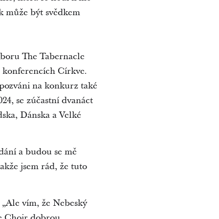
ak může být svědkem
 sboru The Tabernacle
 konferencích Církve.
 pozváni na konkurz také
24, se zúčastní dvanáct
dska, Dánska a Velké
dání a budou se mě
akže jsem rád, že tuto
. „Ale vím, že Nebeský
e Choir dobrou