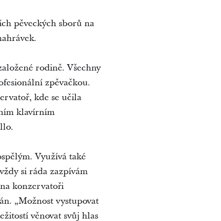
ších pěveckých sborů na
nahrávek.
 založené rodině. Všechny
rofesionální zpěvačkou.
rvatoř, kde se učila
ním klavírním
llo.
ospělým. Využívá také
 vždy si ráda zazpívám
na konzervatoři
oprán. „Možnost vystupovat
itostí věnovat svůj hlas