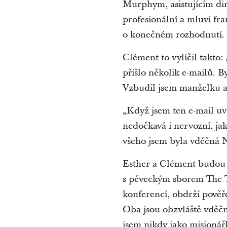
Murphym, asistujícím dir
profesionální a mluví fr
o konečném rozhodnutí.
Clément to vylíčil takto:
přišlo několik e-mailů. 
Vzbudil jsem manželku a ř
„Když jsem ten e-mail uv
nedočkavá i nervozní, ja
všeho jsem byla vděčná 
Esther a Clément budou m
s pěveckým sborem The Ta
konferencí, obdrží pověře
Oba jsou obzvláště vděční
jsem nikdy jako misionářk