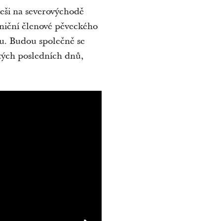
meši na severovýchodě
aniční členové pěveckého
u. Budou společně se
atých posledních dnů,