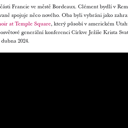
í části Francie ve městě Bordeaux. Clément bydlí v Re
vaně spojuje něco nového. Oba byli vybráni jako zahr
oir at Temple Square
, který působí v americkém Utah
osvětové generální konferenci Církve Ježíše Krista Sv
. dubna 2024.