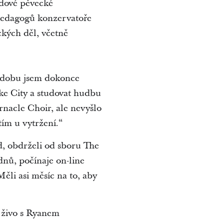
vdové pěvecké
pedagogů konzervatoře
ckých děl, včetně
 dobu jsem dokonce
ake City a studovat hudbu
nacle Choir, ale nevyšlo
tím u vytržení.“
, obdrželi od sboru The
dnů, počínaje on-line
ěli asi měsíc na to, aby
 živo s Ryanem