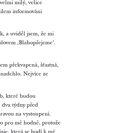
elmi milý, velice
mailem informováni
k, a uviděl jsem, že mi
 slovem ‚Blahopřejeme‘.
sem překvapená, šťastná,
 nadchlo. Nejvíce ze
eb, které budou
, dva týdny před
pravou na vystoupení.
to pro mě hodně, protože
isie, která se hodí k mé