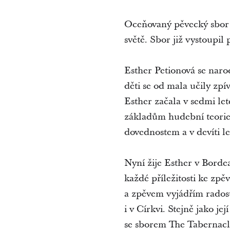
Oceňovaný pěvecký sbor T
světě. Sbor již vystoupi
Esther Petionová se naro
děti se od mala učily zpí
Esther začala v sedmi le
základům hudební teorie
dovednostem a v devíti le
Nyní žije Esther v Borde
každé příležitosti ke zpě
a zpěvem vyjádřím rados
i v Církvi. Stejně jako j
se sborem The Tabernacle