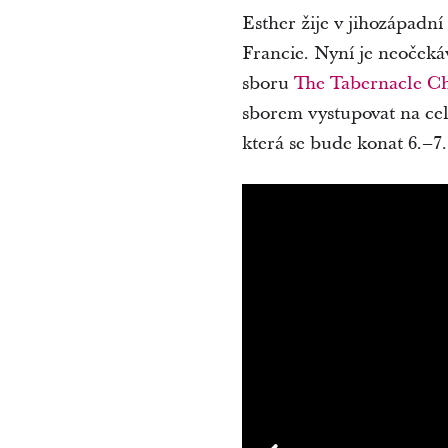
Esther žije v jihozápadn
Francie. Nyní je neočeká
sboru
The Tabernacle Ch
sborem vystupovat na cel
která se bude konat 6.–7