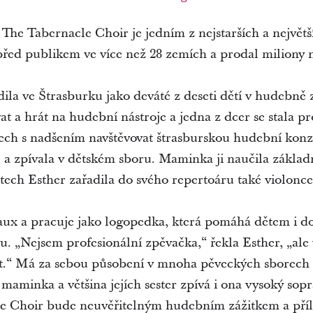
he Tabernacle Choir je jedním z nejstarších a největ
l před publikem ve více než 28 zemích a prodal miliony 
dila ve Štrasburku jako deváté z deseti dětí v hudebně
vat a hrát na hudební nástroje a jedna z dcer se stala p
tech s nadšením navštěvovat štrasburskou hudební konze
 a zpívala v dětském sboru. Maminka ji naučila základ
tech Esther zařadila do svého repertoáru také violonce
aux a pracuje jako logopedka, která pomáhá dětem i d
vu. „Nejsem profesionální zpěvačka,“ řekla Esther, „ale
t.“ Má za sebou působení v mnoha pěveckých sborech 
ejí maminka a většina jejích sester zpívá i ona vysoký s
 Choir bude neuvěřitelným hudebním zážitkem a přílež