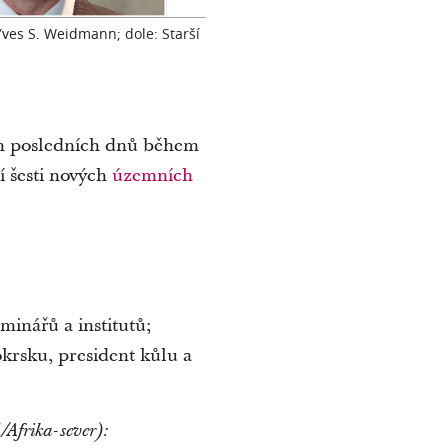
Yves S. Weidmann; dole: Starší
ých posledních dnů během
í šesti nových
územních
inářů a institutů;
okrsku, president kůlu a
Afrika-sever):