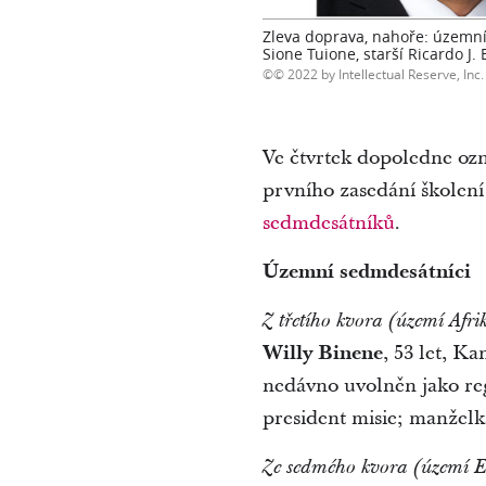
Zleva doprava, nahoře: územní 
Sione Tuione, starší Ricardo J. 
© 2022 by Intellectual Reserve, Inc. 
Ve čtvrtek dopoledne oz
prvního zasedání školení
sedmdesátníků
.
Územní sedmdesátníci
Z třetího kvora (území Afri
Willy Binene
, 53 let, K
nedávno uvolněn jako regi
president misie; manželka:
Ze sedmého kvora (území E