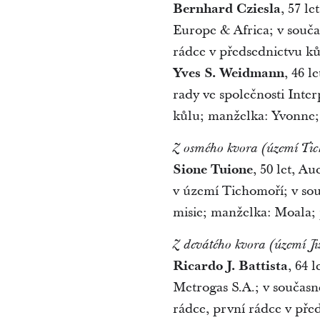
Bernhard Cziesla
, 57 l
Europe & Africa; v souča
rádce v předsednictvu ků
Yves S. Weidmann
, 46 l
rady ve společnosti Inte
kůlu; manželka: Yvonne; 
Z osmého kvora (území Tic
Sione Tuione
, 50 let, 
v území Tichomoří; v sou
misie; manželka: Moala; p
Z devátého kvora (území Ji
Ricardo J. Battista
, 64 
Metrogas S.A.; v současn
rádce, první rádce v pře