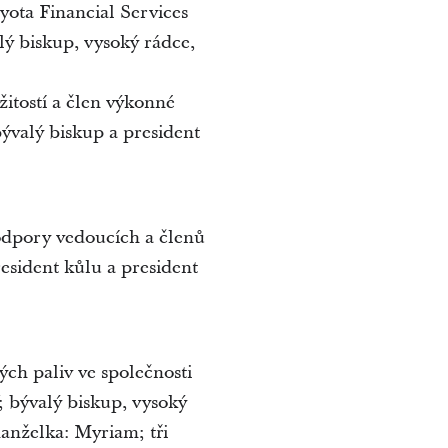
yota Financial Services
lý biskup, vysoký rádce,
žitostí a člen výkonné
bývalý biskup a president
odpory vedoucích a členů
esident kůlu a president
ých paliv ve společnosti
; bývalý biskup, vysoký
anželka: Myriam; tři