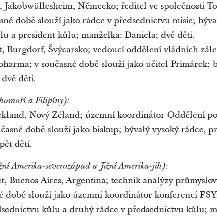
et, Jakobwüllesheim, Německo; ředitel ve společnosti To
sné době slouží jako rádce v předsednictvu misie; býva
lu a president kůlu; manželka: Daniela; dvě děti.
et, Burgdorf, Švýcarsko; vedoucí oddělení vládních zále
rpharma; v současné době slouží jako učitel Primárek; 
dvě děti.
homoří a Filipíny):
Auckland, Nový Zéland; územní koordinátor Oddělení p
časné době slouží jako biskup; bývalý vysoký rádce, pr
ět dětí.
žní Amerika-severozápad a Jižní Amerika-jih):
let, Buenos Aires, Argentina; technik analýzy průmyslov
é době slouží jako územní koordinátor konferencí FSY
dsednictvu kůlu a druhý rádce v předsednictvu kůlu; m