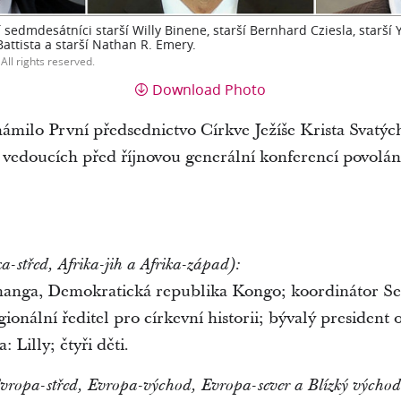
sedmdesátníci starší Willy Binene, starší Bernhard Cziesla, starší 
Battista a starší Nathan R. Emery.
All rights reserved.
Download Photo
námilo První předsednictvo Církve Ježíše Krista Svat
 vedoucích před říjnovou generální konferencí povolán
ka-střed, Afrika-jih a Afrika-západ):
ananga, Demokratická republika Kongo; koordinátor Sem
onální ředitel pro církevní historii; bývalý president 
 Lilly; čtyři děti.
vropa-střed, Evropa-východ, Evropa-sever a Blízký východ/