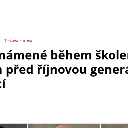
Tisková zpráva
námené během škole
 před říjnovou gener
í