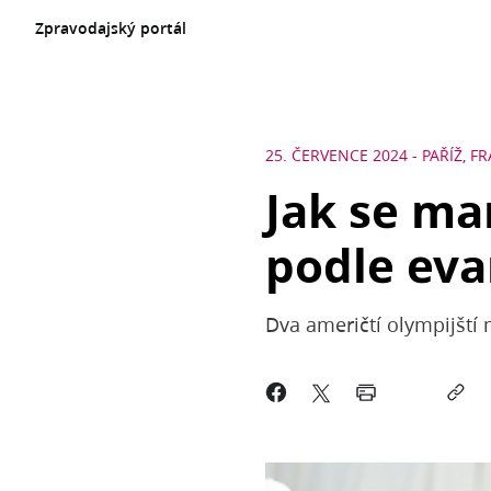
Zpravodajský portál
25. ČERVENCE 2024
-
PAŘÍŽ, F
Jak se ma
podle evan
Dva američtí olympijští m