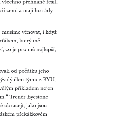
h všechno přehnaně řešil,
při zemi a mají ho rády
e musíme věnovat, i když
arťákem, který mě
, co je pro mě nejlepší,
vali od počátku jeho
bývalý člen týmu z BYU,
skvělým příkladem nejen
cem.“ Trenér Eyestone
 obracejí, jako jsou
 mužském překážkovém