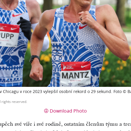
 Chicagu v roce 2023 vylepšil osobní rekord o 29 sekund. Foto © 
l rights reserved.
Download Photo
úspěch své víře i své rodině, ostatním členům týmu a tr