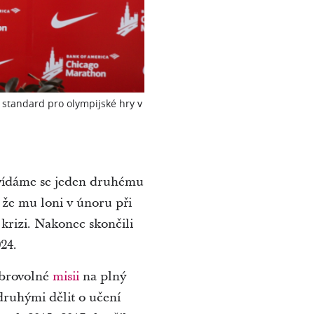
í standard pro olympijské hry v
ovídáme se jeden druhému
 že mu loni v únoru při
krizi. Nakonec skončili
24.
obrovolné
misii
na plný
 druhými dělit o učení