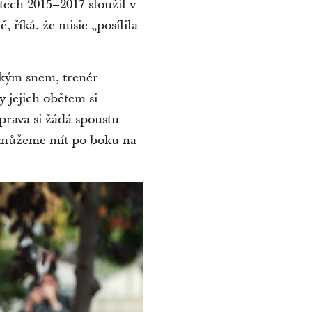
letech 2015–2017 sloužil v
 říká, že misie „posílila
jským snem, trenér
y jejich obětem si
prava si žádá spoustu
 je můžeme mít po boku na