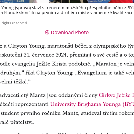
n Young (vpravo) slaví s trenérem mužského přespolního běhu z B
 Floridě skončili na prvním a druhém místě v americké kvalifikaci
l rights reserved.
Download Photo
 a Clayton Young, maratonští běžci z olympijského tý
uskuteční 24. července 2024, přemítají o své cestě a o to
odle evangelia Ježíše Krista podobné. „Maraton je velm
 druhým,“ říká Clayton Young. „Evangelium je také vel
velmi těžké.“
madvacetiletý Mantz jsou oddanými členy
Církve Ježíše 
běžečtí reprezentanti
Univerzity Brighama Younga (BY
 student prvního ročníku Mantz, studoval třetím roke
alé přátelství.