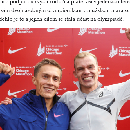
t s podporou svých rodičů a přátel asi v jedenácti let
l sám dvojnásobným olympionikem v mužském maratonu,
chlo je to a jejich cílem se stala účast na olympiádě.