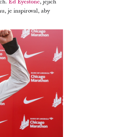
ech.
Ed Eyestone
, jejich
 je inspiroval, aby