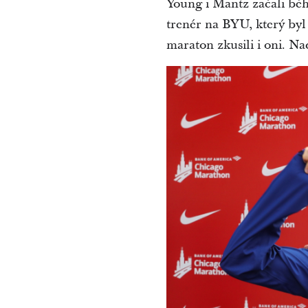
Young i Mantz začali běha
trenér na BYU, který by
maraton zkusili i oni. Nad