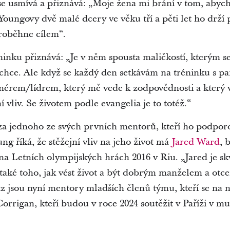
 se usmívá a přiznává: „Moje žena mi brání v tom, abyc
oungovy dvě malé dcery ve věku tří a pěti let ho drží 
roběhne cílem“.
ninku přiznává: „Je v něm spousta maličkostí, kterým s
chce. Ale když se každý den setkávám na tréninku s p
nérem/lídrem, který mě vede k zodpovědnosti a který ví
 vliv. Se životem podle evangelia je to totéž.“
a jednoho ze svých prvních mentorů, kteří ho podporo
g říká, že stěžejní vliv na jeho život má
Jared Ward
, 
o na Letních olympijských hrách 2016 v Riu. „Jared je 
e také toho, jak vést život a být dobrým manželem a ot
 jsou nyní mentory mladších členů týmu, kteří se na ně
orrigan, kteří budou v roce 2024 soutěžit v Paříži v