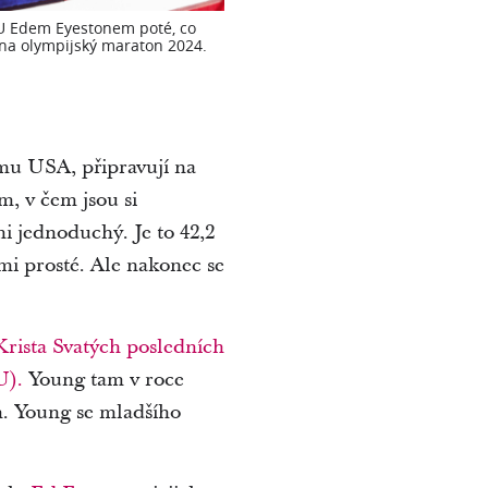
YU Edem Eyestonem poté, co
 na olympijský maraton 2024.
mu USA, připravují na
m, v čem jsou si
i jednoduchý. Je to 42,2
mi prosté. Ale nakonec se
Krista Svatých posledních
U).
Young tam v roce
m. Young se mladšího