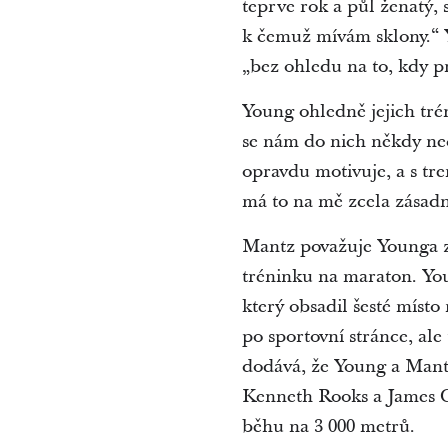
teprve rok a půl ženatý,
k čemuž mívám sklony.“ Y
„bez ohledu na to, kdy p
Young ohledně jejich tré
se nám do nich někdy ne
opravdu motivuje, a s tre
má to na mě zcela zásadní
Mantz považuje Younga z
tréninku na maraton. Youn
který obsadil šesté míst
po sportovní stránce, al
dodává, že Young a Mantz
Kenneth Rooks a James C
běhu na 3 000 metrů.