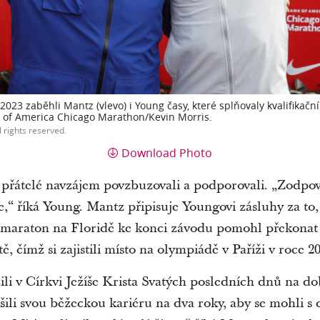
023 zaběhli Mantz (vlevo) i Young časy, které splňovaly kvalifikačn
nk of America Chicago Marathon/Kevin Morris.
l rights reserved.
Download Photo
va přátelé navzájem povzbuzovali a podporovali. „Zodp
,“ říká Young. Mantz připisuje Youngovi zásluhy za to,
ý maraton na Floridě ke konci závodu pomohl překonat 
 čímž si zajistili místo na olympiádě v Paříži v roce 20
li v Církvi Ježíše Krista Svatých posledních dnů na d
šili svou běžeckou kariéru na dva roky, aby se mohli s