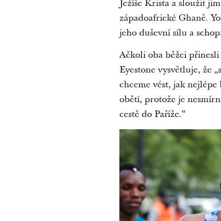
Ježíše Krista a sloužit ji
západoafrické Ghaně. Youn
jeho duševní sílu a schop
Ačkoli oba běžci přinesl
Eyestone vysvětluje, že „
chceme vést, jak nejlépe
obětí, protože je nesmírn
cestě do Paříže.“