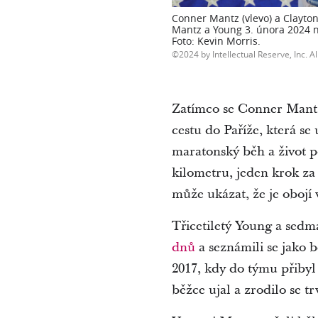
Conner Mantz (vlevo) a Clayto
Mantz a Young 3. února 2024 na
Foto: Kevin Morris.
2024 by Intellectual Reserve, Inc. Al
Zatímco se Conner Mantz
cestu do Paříže, která se 
maratonský běh a život p
kilometru, jeden krok za
může ukázat, že je obojí 
Třicetiletý Young a sed
dnů
a seznámili se jako 
2017, kdy do týmu přibyl
běžce ujal a zrodilo se trv