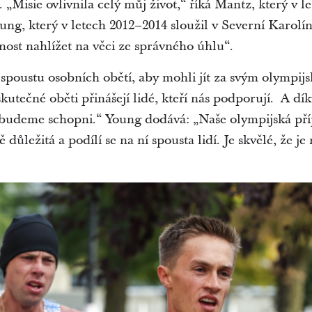
m. „Misie ovlivnila celý můj život,“ říká Mantz, který v 
g, který v letech 2012–2014 sloužil v Severní Karolíně,
nost nahlížet na věci ze správného úhlu“.
i spoustu osobních obětí, aby mohli jít za svým olympi
skutečné oběti přinášejí lidé, kteří nás podporují. A dík
 budeme schopni.“ Young dodává: „Naše olympijská pří
ě důležitá a podílí se na ní spousta lidí. Je skvělé, že