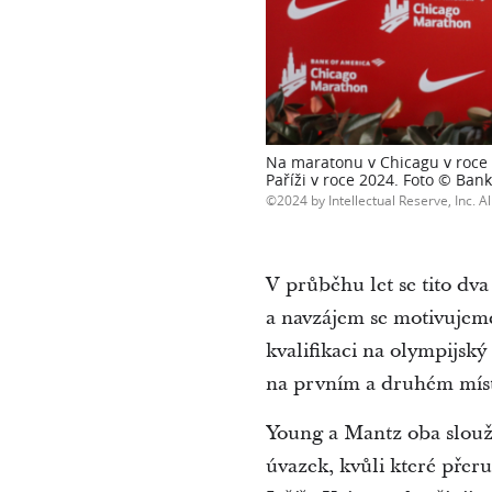
Na maratonu v Chicagu v roce 2
Paříži v roce 2024. Foto © Ba
2024 by Intellectual Reserve, Inc. Al
V průběhu let se tito d
a navzájem se motivujeme
kvalifikaci na olympijsk
na prvním a druhém místě,
Young a Mantz oba slouži
úvazek, kvůli které přeru