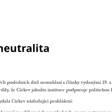
neutralita
ých posledních dnů nesouhlasí s články vydanými 19. a 
vrdily, že Církev jakožto instituce podporuje politicko
ydala Církev následující prohlášení: