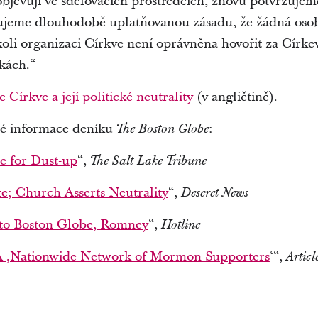
 objevují ve sdělovacích prostředcích, znovu potvrzujem
zujeme dlouhodobě uplatňovanou zásadu, že žádná osoba
ékoli organizaci Církve není oprávněna hovořit za Círke
zkách.“
e Církve a její politické neutrality
(v angličtině).
né informace deníku
:
The Boston Globe
e for Dust-up
“,
The Salt Lake Tribune
te; Church Asserts Neutrality
“,
Deseret News
to Boston Globe, Romney
“,
Hotline
A ‚Nationwide Network of Mormon Supporters
‘“,
Articl