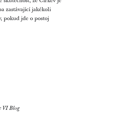
e skutečnost, že Církev je
 zastávající jakékoli
v, pokud jde o postoj
e VI Blog