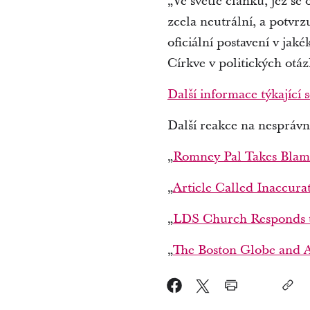
„Ve světle článků, jež se
zcela neutrální, a potvr
oficiální postavení v jak
Církve v politických otá
Další informace týkající s
Další reakce na nespráv
„
Romney Pal Takes Blam
„
Article Called Inaccura
„
LDS Church Responds 
„
The Boston Globe and 