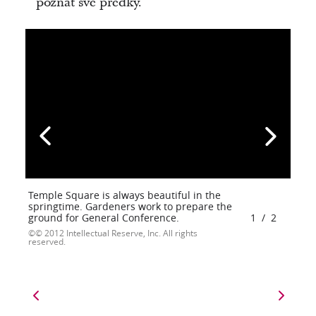
poznat své předky.
Temple Square is always beautiful in the
springtime. Gardeners work to prepare the
ground for General Conference.
1
/
2
© 2012 Intellectual Reserve, Inc. All rights
reserved.