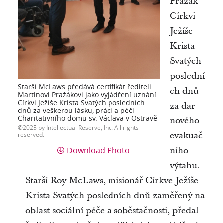
Pražák
Církvi
Ježíše
Krista
Svatých
poslední
Starší McLaws předává certifikát řediteli
ch dnů
Martinovi Pražákovi jako vyjádření uznání
Církvi Ježíše Krista Svatých posledních
za dar
dnů za veškerou lásku, práci a péči
Charitativního domu sv. Václava v Ostravě
nového
2025 by Intellectual Reserve, Inc. All rights
evakuač
reserved.
Download Photo
ního
výtahu.
Starší Roy McLaws, misionář Církve Ježíše
Krista Svatých posledních dnů zaměřený na
oblast sociální péče a soběstačnosti, předal