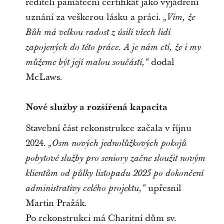
řediteli památeční certifikát jako vyjádření
uznání za veškerou lásku a práci.
„Vím, že
Bůh má velkou radost z úsilí všech lidí
zapojených do této práce. A je nám ctí, že i my
dodal
můžeme být její malou součástí,“
McLaws.
Nové služby a rozšířená kapacita
Stavební část rekonstrukce začala v říjnu
2024.
„Osm nových jednolůžkových pokojů
pobytové služby pro seniory začne sloužit novým
klientům od půlky listopadu 2025 po dokončení
upřesnil
administrativy celého projektu,“
Martin Pražák.
Po rekonstrukci má Charitní dům sv.