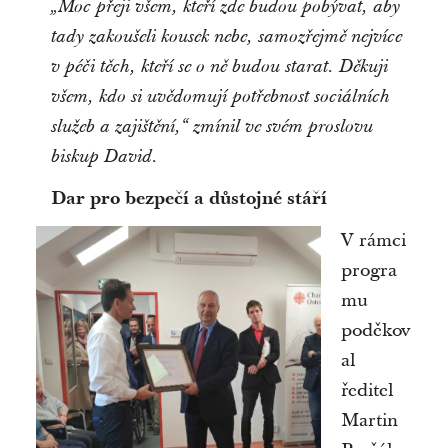
„Moc přeji všem, kteří zde budou pobývat, aby
tady zakoušeli kousek nebe, samozřejmě nejvíce
v péči těch, kteří se o ně budou starat. Děkuji
všem, kdo si uvědomují potřebnost sociálních
služeb a zajištění,“ zmínil ve svém proslovu
biskup David.
Dar pro bezpečí a důstojné stáří
V rámci
progra
mu
poděkov
al
ředitel
Martin