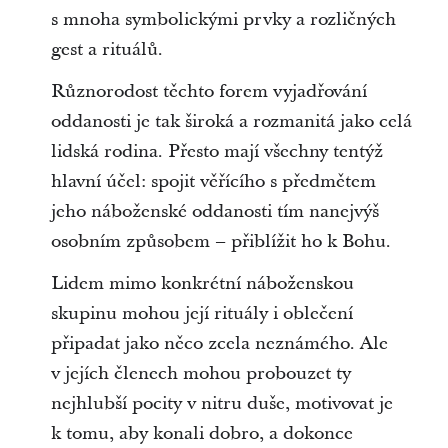
s mnoha symbolickými prvky a rozličných
gest a rituálů.
Různorodost těchto forem vyjadřování
oddanosti je tak široká a rozmanitá jako celá
lidská rodina. Přesto mají všechny tentýž
hlavní účel: spojit věřícího s předmětem
jeho náboženské oddanosti tím nanejvýš
osobním způsobem – přiblížit ho k Bohu.
Lidem mimo konkrétní náboženskou
skupinu mohou její rituály i oblečení
připadat jako něco zcela neznámého. Ale
v jejích členech mohou probouzet ty
nejhlubší pocity v nitru duše, motivovat je
k tomu, aby konali dobro, a dokonce