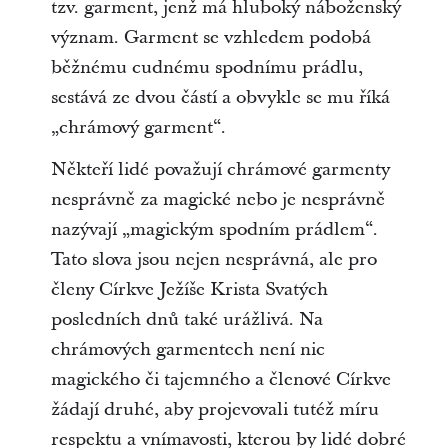
tzv. garment, jenž má hluboký náboženský
význam. Garment se vzhledem podobá
běžnému cudnému spodnímu prádlu,
sestává ze dvou částí a obvykle se mu říká
„chrámový garment“.
Někteří lidé považují chrámové garmenty
nesprávně za magické nebo je nesprávně
nazývají „magickým spodním prádlem“.
Tato slova jsou nejen nesprávná, ale pro
členy Církve Ježíše Krista Svatých
posledních dnů také urážlivá. Na
chrámových garmentech není nic
magického či tajemného a členové Církve
žádají druhé, aby projevovali tutéž míru
respektu a vnímavosti, kterou by lidé dobré