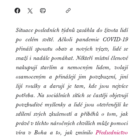
Situace posledních týdnů zasáhla do života lidí
po celém světě. Ačkoli pandemie COVID-19
přináší spoustu obav a nových výzev, lidé se
snaží i nadále pomáhat. Někteří místní členové
nakupují starším a nemocným lidem, volají
osamoceným a přinášejí jim povzbuzení, jiní
šijí roušky a darují je tam, kde jsou nejvíce
potřeba. Na sociálních sítích se častěji objevují
povzbudivé myšlenky a lidé jsou otevřenější ke
sdílení svých zkušeností a příběhů o tom, jak
právě v těchto náročných chvílích může pomoci
víra v Boha a to, jak zmínilo
Předsednictvo