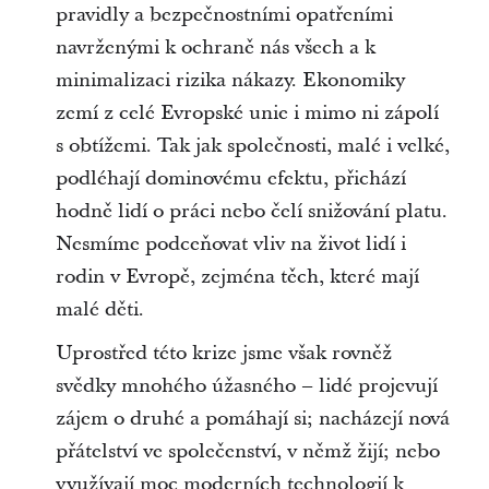
pravidly a bezpečnostními opatřeními
navrženými k ochraně nás všech a k
minimalizaci rizika nákazy. Ekonomiky
zemí z celé Evropské unie i mimo ni zápolí
s obtížemi. Tak jak společnosti, malé i velké,
podléhají dominovému efektu, přichází
hodně lidí o práci nebo čelí snižování platu.
Nesmíme podceňovat vliv na život lidí i
rodin v Evropě, zejména těch, které mají
malé děti.
Uprostřed této krize jsme však rovněž
svědky mnohého úžasného – lidé projevují
zájem o druhé a pomáhají si; nacházejí nová
přátelství ve společenství, v němž žijí; nebo
využívají moc moderních technologií k