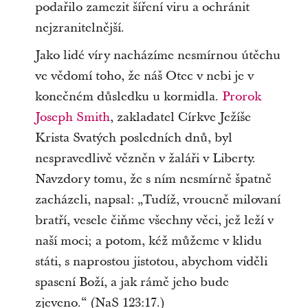
podařilo zamezit šíření viru a ochránit
nejzranitelnější.
Jako lidé víry nacházíme nesmírnou útěchu
ve vědomí toho, že náš Otec v nebi je v
konečném důsledku u kormidla.
Prorok
Joseph Smith
, zakladatel Církve Ježíše
Krista Svatých posledních dnů, byl
nespravedlivě vězněn v žaláři v Liberty.
Navzdory tomu, že s ním nesmírně špatně
zacházeli, napsal: „Tudíž, vroucně milovaní
bratří, vesele čiňme všechny věci, jež leží v
naší moci; a potom, kéž můžeme v klidu
státi, s naprostou jistotou, abychom viděli
spasení Boží, a jak rámě jeho bude
zjeveno.“ (NaS 123:17.)