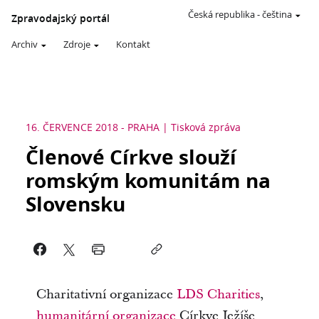
Česká republika
-
čeština
Zpravodajský portál
Archiv
Zdroje
Kontakt
16. ČERVENCE 2018
-
PRAHA
Tisková zpráva
Členové Církve slouží
romským komunitám na
Slovensku
Charitativní organizace
LDS Charities
,
humanitární organizace
Církve Ježíše