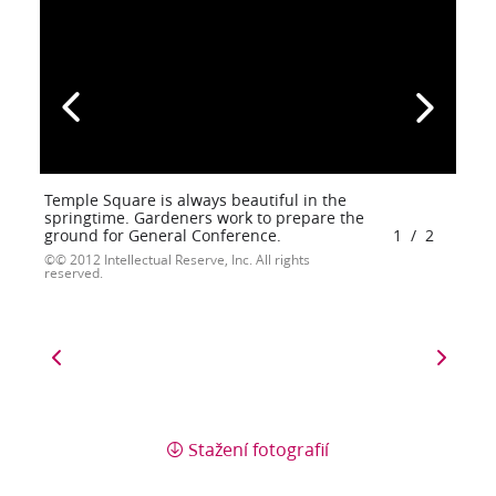
Temple Square is always beautiful in the
springtime. Gardeners work to prepare the
ground for General Conference.
1
/
2
© 2012 Intellectual Reserve, Inc. All rights
reserved.
Stažení fotografií