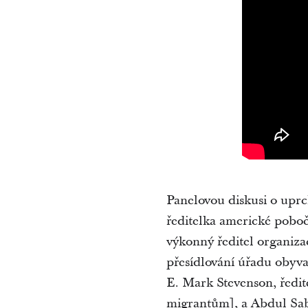
Panelovou diskusi o uprc
ředitelka americké pobo
výkonný ředitel organiza
přesídlování úřadu obyva
E. Mark Stevenson, ředi
migrantům], a Abdul Sa