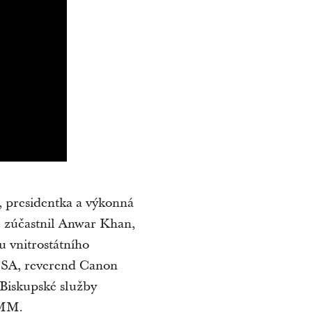
, presidentka a výkonná
 zúčastnil Anwar Khan,
u vnitrostátního
 USA, reverend Canon
[Biskupské služby
EMM.