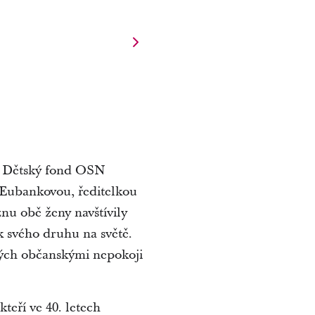
al Dětský fond OSN
n Eubankovou, ředitelkou
nu obě ženy navštívily
ek svého druhu na světě.
ných občanskými nepokoji
eří ve 40. letech