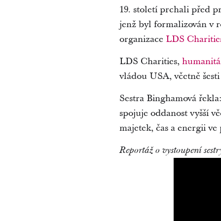
19. století prchali před
jenž byl formalizován v 
organizace
LDS Charitie
LDS Charities,
humanitá
vládou USA, včetně šest
Sestra Binghamová řekla: 
spojuje oddanost vyšší vě
majetek, čas a energii ve
Reportáž o vystoupení ses