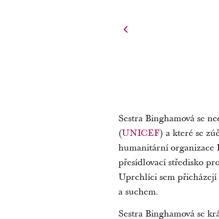
Sestra Binghamová se ne
(
UNICEF
) a které se z
humanitární organizace L
přesídlovací středisko pr
Uprchlíci sem přicházejí
a suchem.
Sestra Binghamová se krá