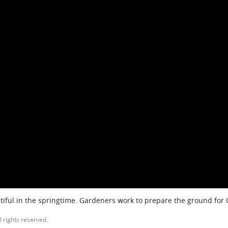
iful in the springtime. Gardeners work to prepare the ground for
l rights reserved.