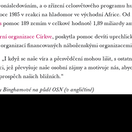
 pronásledováním, a o zřízení celosvětového programu h
roce 1985 v reakci na hladomor ve východní Africe. Od
s
pomoc 189 zemím v celkové hodnotě 1,89 miliardy am
rní organizace Církve
, poskytla pomoc devíti uprchl
i organizací financovaných náboženskými organizacemi
„I když se naše víra a přesvědčení mohou lišit, s osta
ci, jež převyšuje naše osobní zájmy a motivuje nás, abyc
 prospěch našich bližních.“
try Binghamové na půdě OSN (v angličtině)