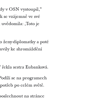
kdy v OSN vystoupil,“
ak se vzájemně ve své
 uvědomila: ‚Toto je
o ženy-diplomatky a poté
uvily ke shromáždění
“ řekla sestra Eubanková.
Podílí se na programech
 potřeb po celém světě.
 poslechnout na stránce