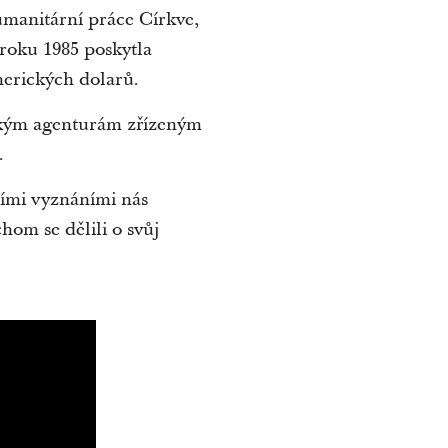
umanitární práce Církve,
 roku 1985 poskytla
erických dolarů.
ickým agenturám zřízeným
.
tními vyznáními nás
hom se dělili o svůj