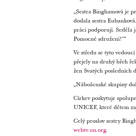
„Sestra Binghamová je p
dodala sestra Eubanková.
práci podporují. Seděla 
Pomocné sdružení!‘“
Ve středu se tyto vedouc
přejely na druhý břeh ř
žen Svatých posledních 
„Náboženské skupiny dokáž
Církev poskytuje spolupr
UNICEF, které dětem zaji
Celý proslov sestry Bing
webtv.un.org
.