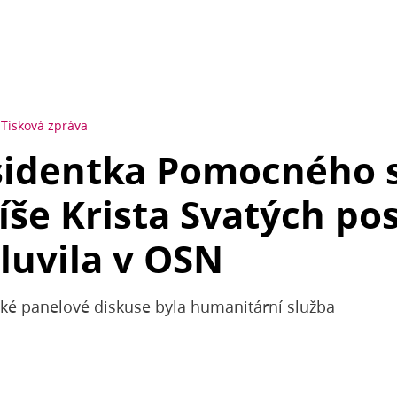
Tisková zpráva
sidentka Pomocného 
žíše Krista Svatých po
luvila v OSN
 panelové diskuse byla humanitární služba