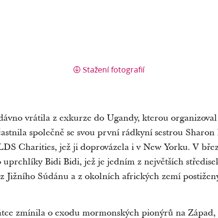
Stažení fotografií
dávno vrátila z exkurze do Ugandy, kterou organizov
účastnila společně se svou první rádkyní sestrou Sharo
DS Charities, jež ji doprovázela i v New Yorku. V břez
o uprchlíky Bidi Bidi, jež je jedním z největších středis
 z Jižního Súdánu a z okolních afrických zemí postiže
tce zmínila o exodu mormonských pionýrů na Západ, kt