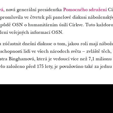
vá
, nová generální presidentka
Pomocného sdružení
Cír
promluvila ve čtvrtek při panelové diskusi nábožensk
 půdě OSN o humanitárním úsilí Církve. Tuto každoro
lení veřejných informací OSN.
u zúčastnit dnešní diskuse o tom, jakou roli mají nábož
 schopnosti lidí ve všech národech světa – zvláště těch, 
 sestra Binghamová, která je vedoucí více než 7,1 milio
o založeno před 175 lety, je považováno také za jednu z