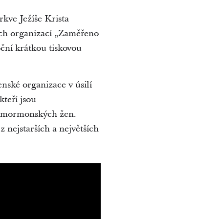
kve Ježíše Krista
ých organizací „Zaměřeno
ční krátkou tiskovou
enské organizace v úsilí
kteří jsou
nu mormonských žen.
 nejstarších a největších