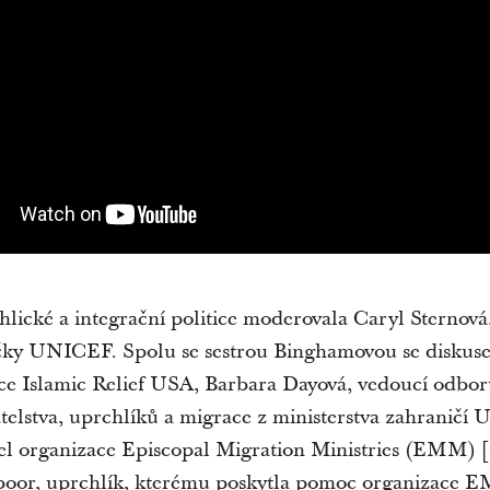
hlické a integrační politice moderovala Caryl Sternová
čky UNICEF. Spolu se sestrou Binghamovou se diskuse
ce Islamic Relief USA, Barbara Dayová, vedoucí odbor
telstva, uprchlíků a migrace z ministerstva zahraničí
tel organizace Episcopal Migration Ministries (EMM) 
boor, uprchlík, kterému poskytla pomoc organizace 