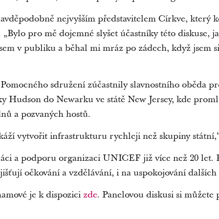
ravděpodobně nejvyšším představitelem Církve, který 
 „Bylo pro mě dojemné slyšet účastníky této diskuse, j
jsem v publiku a běhal mi mráz po zádech, když jsem si
í Pomocného sdružení zúčastnily slavnostního oběda pr
eky Hudson do Newarku ve státě New Jersey, kde proml
dnů a pozvaných hostů.
í vytvořit infrastrukturu rychleji než skupiny státní,
áci a podporu organizaci UNICEF již více než 20 let. 
šťují očkování a vzdělávání, i na uspokojování dalších
hamové je k dispozici
zde
. Panelovou diskusi si můžete