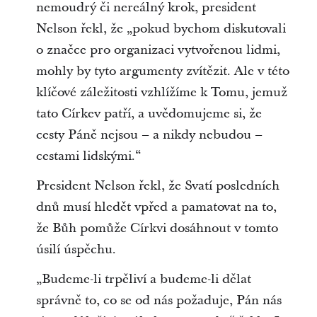
nemoudrý či nereálný krok, president
Nelson řekl, že „pokud bychom diskutovali
o značce pro organizaci vytvořenou lidmi,
mohly by tyto argumenty zvítězit. Ale v této
klíčové záležitosti vzhlížíme k Tomu, jemuž
tato Církev patří, a uvědomujeme si, že
cesty Páně nejsou – a nikdy nebudou –
cestami lidskými.“
President Nelson řekl, že Svatí posledních
dnů musí hledět vpřed a pamatovat na to,
že Bůh pomůže Církvi dosáhnout v tomto
úsilí úspěchu.
„Budeme-li trpěliví a budeme-li dělat
správně to, co se od nás požaduje, Pán nás