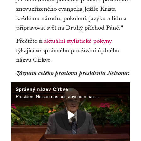
znovuzřízeného evangelia Ježíše Krista
každému národu, pokolení, jazyku a lidu a
připravovat svět na Druhý příchod Páně.“
Přečtěte si
aktuální stylistické pokyny
týkající se správného používání úplného
názvu Církve.
Záznam celého proslovu presidenta Nelsona:
Správný název Církve
President Nelson nás učí, abychom nazývali Církev jejím správným jménem – Církev Ježíše Krista Svatých posledních dnů.
Přehrát