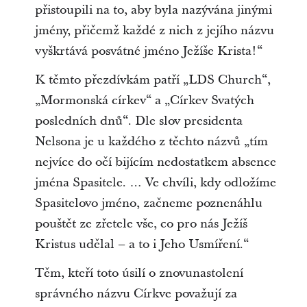
přistoupili na to, aby byla nazývána jinými
jmény, přičemž každé z nich z jejího názvu
vyškrtává posvátné jméno Ježíše Krista!“
K těmto přezdívkám patří „LDS Church“,
„Mormonská církev“ a „Církev Svatých
posledních dnů“. Dle slov presidenta
Nelsona je u každého z těchto názvů „tím
nejvíce do očí bijícím nedostatkem absence
jména Spasitele. … Ve chvíli, kdy odložíme
Spasitelovo jméno, začneme poznenáhlu
pouštět ze zřetele vše, co pro nás Ježíš
Kristus udělal – a to i Jeho Usmíření.“
Těm, kteří toto úsilí o znovunastolení
správného názvu Církve považují za