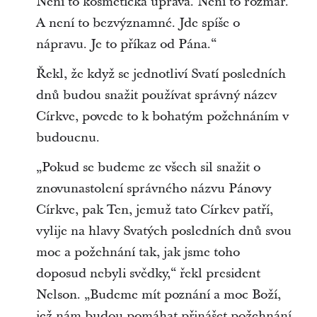
Není to kosmetická úprava. Není to rozmar.
A není to bezvýznamné. Jde spíše o
nápravu. Je to příkaz od Pána.“
Řekl, že když se jednotliví Svatí posledních
dnů budou snažit používat správný název
Církve, povede to k bohatým požehnáním v
budoucnu.
„Pokud se budeme ze všech sil snažit o
znovunastolení správného názvu Pánovy
Církve, pak Ten, jemuž tato Církev patří,
vylije na hlavy Svatých posledních dnů svou
moc a požehnání tak, jak jsme toho
doposud nebyli svědky,“ řekl president
Nelson. „Budeme mít poznání a moc Boží,
jež nám budou pomáhat přinášet požehnání