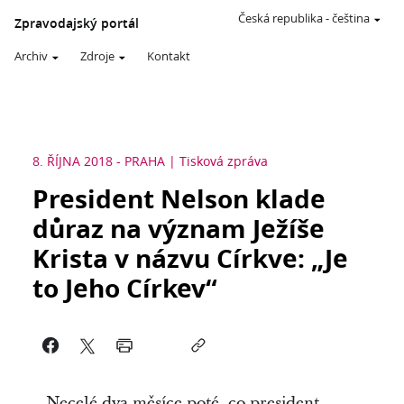
Česká republika
-
čeština
Zpravodajský portál
Archiv
Zdroje
Kontakt
8. ŘÍJNA 2018
-
PRAHA
Tisková zpráva
President Nelson klade
důraz na význam Ježíše
Krista v názvu Církve: „Je
to Jeho Církev“
Necelé dva měsíce poté, co president