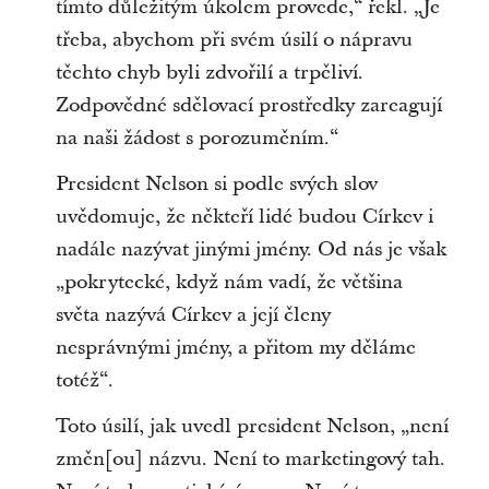
tímto důležitým úkolem provede,“ řekl. „Je
třeba, abychom při svém úsilí o nápravu
těchto chyb byli zdvořilí a trpěliví.
Zodpovědné sdělovací prostředky zareagují
na naši žádost s porozuměním.“
President Nelson si podle svých slov
uvědomuje, že někteří lidé budou Církev i
nadále nazývat jinými jmény. Od nás je však
„pokrytecké, když nám vadí, že většina
světa nazývá Církev a její členy
nesprávnými jmény, a přitom my děláme
totéž“.
Toto úsilí, jak uvedl president Nelson, „není
změn[ou] názvu. Není to marketingový tah.