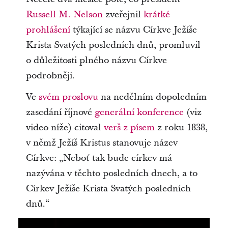
Russell M. Nelson
zveřejnil
krátké
prohlášení
týkající se názvu Církve Ježíše
Krista Svatých posledních dnů, promluvil
o důležitosti plného názvu Církve
podrobněji.
Ve
svém proslovu
na nedělním dopoledním
zasedání říjnové
generální konference
(viz
video níže) citoval
verš z písem
z roku 1838,
v němž Ježíš Kristus stanovuje název
Církve: „Neboť tak bude církev má
nazývána v těchto posledních dnech, a to
Církev Ježíše Krista Svatých posledních
dnů.“