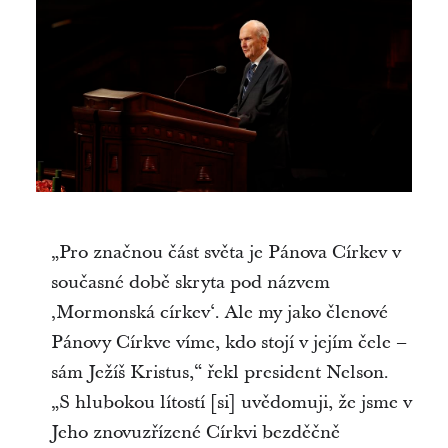
„Pro značnou část světa je Pánova Církev v
současné době skryta pod názvem
‚Mormonská církev‘. Ale my jako členové
Pánovy Církve víme, kdo stojí v jejím čele –
sám Ježíš Kristus,“ řekl president Nelson.
„S hlubokou lítostí [si] uvědomuji, že jsme v
Jeho znovuzřízené Církvi bezděčně