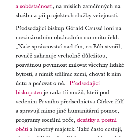
a soběstačnosti
, na misiích zaměřených na
službu a při projektech služby veřejnosti.
Předsedající biskup Gérald Caussé loni na
mezinárodním obchodním summitu řekl:
„Naše správcovství nad tím, co Bůh stvořil,
rovněž zahrnuje vrcholně důležitou,
posvátnou povinnost milovat všechny lidské
bytosti, s nimiž sdílíme zemi, chovat k nim
úctu a pečovat o ně.“
Předsedající
biskupstvo
je rada tří mužů, kteří pod
vedením Prvního předsednictva Církve řídí
a spravují mimo jiné humanitární pomoc,
programy sociální péče,
desátky a postní
oběti
a hmotný majetek. Také často cestují,