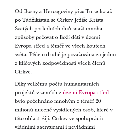
Od Bosny a Hercegoviny přes Turecko až
po Tádžikistán se Církev Ježíše Krista
Svatých posledních dnů snaží mnoha
způsoby pečovat o Boží děti v území
Evropa-střed a téměř ve všech koutech
světa. Péče o druhé je považována za jednu
z klíčových zodpovědností všech členů
Církve.
Díky velkému počtu humanitárních
projektů v zemích z
území Evropa-střed
bylo požehnáno mnohým z téměř 20
milionů nuceně vysídlených osob, které v
této oblasti žijí. Církev ve spolupráci s
vládními agenturami i nevládními