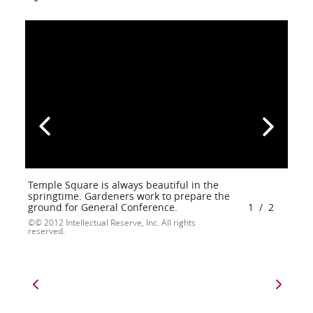
Temple Square is always beautiful in the
springtime. Gardeners work to prepare the
ground for General Conference.
1
/
2
© 2012 Intellectual Reserve, Inc. All rights
reserved.