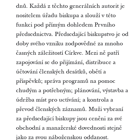
dnů. Každá z těchto generálních autorit je
nositelem úřadu biskupa a slouží v této
funkci pod přímým dohledem Prvního
předsednictva. Předsedající biskupstvo je od
doby svého vzniku zodpovědné za mnoho
časných záležitostí Církve. Mezi ně patří
zapojování se do přijímání, distribuce a
účtování členských desátků, obětí a
příspěvků; správa programů na pomoc
chudým a potřebným; plánování, výstavba a
údržba míst pro uctívání; a kontrola a
převod členských záznamů. Muži vybraní
za předsedající biskupy jsou ceněni za své
obchodní a manažerské dovednosti stejně
jako za svou náboženskou oddanost.