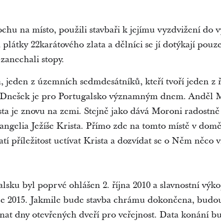
chu na místo, použili stavbaři k jejímu vyzdvižení do v
 plátky 22karátového zlata a dělníci se jí dotýkají pouz
zanechali stopy.
, jeden z územních sedmdesátníků, kteří tvoří jeden z 
kl: „Dnešek je pro Portugalsko významným dnem. Anděl
sta je znovu na zemi. Stejně jako dává Moroni radostn
vangelia Ježíše Krista. Přímo zde na tomto místě v dom
tí příležitost uctívat Krista a dozvídat se o Něm něco v
ku byl poprvé ohlášen 2. října 2010 a slavnostní výkop 
nce 2015. Jakmile bude stavba chrámu dokončena, budo
nat dny otevřených dveří pro veřejnost. Data konání 