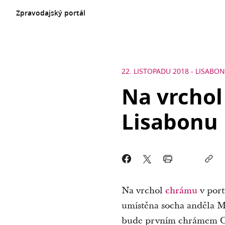
Zpravodajský portál
22. LISTOPADU 2018
-
LISABON
Na vrcho
Lisabonu 
Na vrchol
chrámu
v port
umístěna socha anděla M
bude prvním chrámem Cír