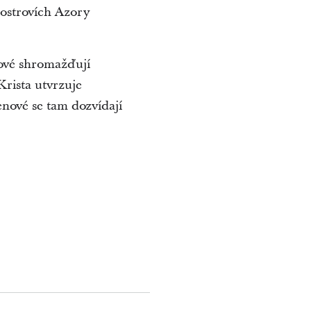
uostrovích Azory
nové shromažďují
Krista utvrzuje
enové se tam dozvídají