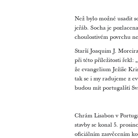
Než bylo možné usadit so
jeřáb. Socha je pozlacena
choulostivém povrchu ne
Starší Joaquim J. Moreira
při této příležitosti ře
že evangelium Ježíše Kri
tak se i my radujeme z e
budou mít portugalští Sva
Chrám Lisabon v Portugals
stavby se konal 5. prosi
oficiálním zasvěcením ko