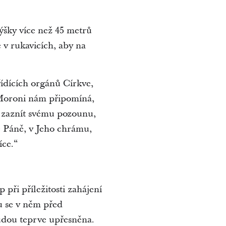
ýšky více než 45 metrů
e v rukavicích, aby na
řídících orgánů Církve,
 Moroni nám připomíná,
ě zaznít svému pozounu,
ě Páně, v Jeho chrámu,
íce.“
při příležitosti zahájení
u se v něm před
budou teprve upřesněna.