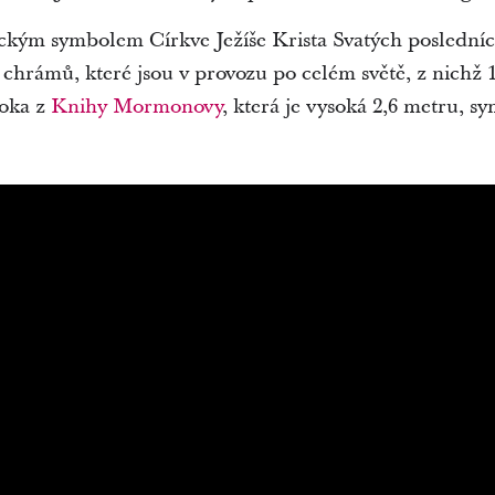
ckým symbolem Církve Ježíše Krista Svatých posledníc
 chrámů, které jsou v provozu po celém světě, z nichž 
roka z
Knihy Mormonovy
, která je vysoká 2,6 metru, sy