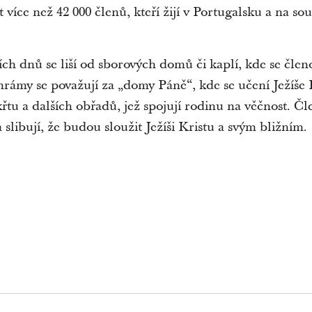
více než 42 000 členů, kteří žijí v Portugalsku a na so
h dnů se liší od sborových domů či kaplí, kde se čle
rámy se považují za „domy Páně“, kde se učení Ježíše 
řtu a dalších obřadů, jež spojují rodinu na věčnost. Čl
 slibují, že budou sloužit Ježíši Kristu a svým bližním.
u