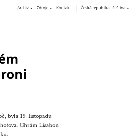
Archiv
Zdroje
Kontakt
Česká republika
-
čeština
kém
roni
ě, byla 19. listopadu
y hotova. Chrám Lisabon
sku.