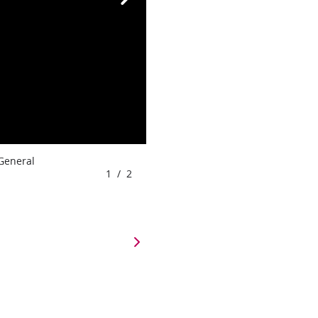
 General
1
/
2