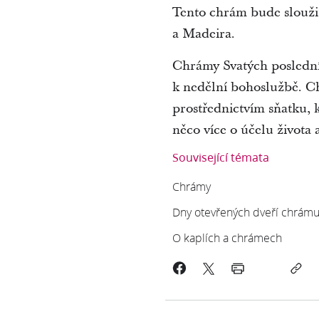
Tento chrám bude sloužit 
a Madeira.
Chrámy Svatých posledníc
k nedělní bohoslužbě. Ch
prostřednictvím sňatku, k
něco více o účelu života a
Související témata
Chrámy
Dny otevřených dveří chrám
O kaplích a chrámech