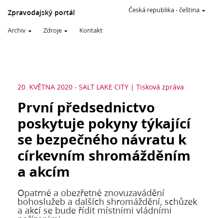
Česká republika
-
čeština
Zpravodajský portál
Archiv
Zdroje
Kontakt
20. KVĚTNA 2020
-
SALT LAKE CITY
Tisková zpráva
První předsednictvo
poskytuje pokyny týkající
se bezpečného návratu k
církevním shromážděním
a akcím
Opatrné a obezřetné znovuzavádění
bohoslužeb a dalších shromáždění, schůzek
a akcí se bude řídit místními vládními