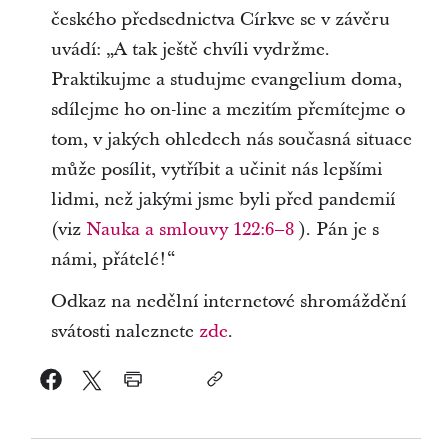
českého předsednictva Církve se v závěru
uvádí: „A tak ještě chvíli vydržme.
Praktikujme a studujme evangelium doma,
sdílejme ho on-line a mezitím přemítejme o
tom, v jakých ohledech nás současná situace
může posílit, vytříbit a učinit nás lepšími
lidmi, než jakými jsme byli před pandemií
(viz
Nauka a smlouvy 122:6–8
). Pán je s
námi, přátelé!“
Odkaz na nedělní internetové shromáždění
svátosti naleznete
zde
.