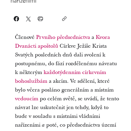
nařízeními
Členové
Prvního předsednictva
a
Kvora
Dvanácti apoštolů
Církve Ježíše Krista
Svatých posledních dnů dali svolení k
postupnému, do fází rozdělenému návratu
k některým
každotýdenním církevním
bohoslužbám
a akcím. Ve sdělení, které
bylo včera posláno generálním a místním
vedoucím
po celém světě, se uvádí, že tento
návrat lze uskutečnit jen tehdy, když to
bude v souladu s místními vládními
nařízeními
poté, co předsednictva území
a