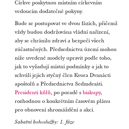
Církve poskytnou místním církevním
vedoucím dodatečné pokyny.
Bude se postupovat ve dvou fázích, přičemž
vždy budou dodržována vládní nařízení,
aby se chránilo zdraví a bezpečí všech
zúčastněných. Předsednictva území mohou
níže uvedené modely upravit podle toho,
jak to vyžadují místní podmínky a jak to
schválí jejich styčný člen Kvora Dvanácti
apoštolů a Předsednictva Sedmdesáti.
Presidenti kůlů
, po poradě s
biskupy
,
rozhodnou o konkrétním časovém plánu
pro obnovení shromáždění a akcí.
Sabatní bohoslužby: 1. fáze