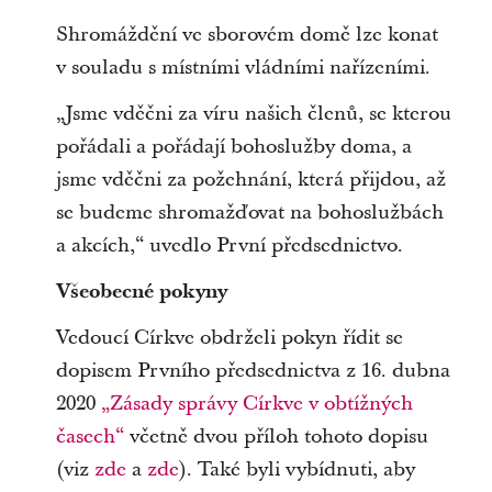
Shromáždění ve sborovém domě lze konat
v souladu s místními vládními nařízeními.
„Jsme vděčni za víru našich členů, se kterou
pořádali a pořádají bohoslužby doma, a
jsme vděčni za požehnání, která přijdou, až
se budeme shromažďovat na bohoslužbách
a akcích,“ uvedlo První předsednictvo.
Všeobecné pokyny
Vedoucí Církve obdrželi pokyn řídit se
dopisem Prvního předsednictva z 16. dubna
2020
„Zásady správy Církve v obtížných
časech“
včetně dvou příloh tohoto dopisu
(viz
zde
a
zde
). Také byli vybídnuti, aby