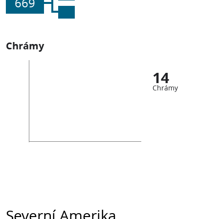
669
Chrámy
14
Chrámy
Severní Amerika