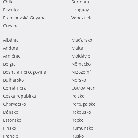
Chile
Surinam
Ekvádor
Uruguay
Francouzská Guyana
Venezuela
Guyana
Albánie
Maďarsko
Andora
Malta
Arménie
Moldávie
Belgie
Německo
Bosna a Hercegovina
Nizozemí
Bulharsko
Norsko
Černá Hora
Ostrov Man
Česká republika
Polsko
Chorvatsko
Portugalsko
Dánsko
Rakousko
Estonsko
Řecko
Finsko
Rumunsko
Francie
Rusko