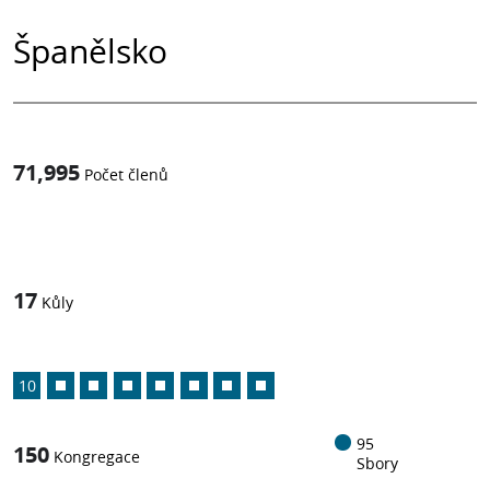
Španělsko
71,995
Počet členů
1
z
17
Kůly
10
95
150
Kongregace
Sbory