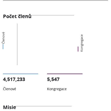
Počet členů
Členové
Kongregace
4,517,233
5,547
Členové
Kongregace
Misie