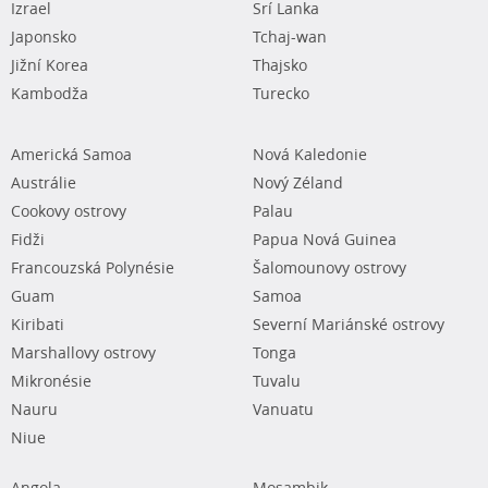
Izrael
Srí Lanka
Japonsko
Tchaj-wan
Jižní Korea
Thajsko
Kambodža
Turecko
Americká Samoa
Nová Kaledonie
Austrálie
Nový Zéland
Cookovy ostrovy
Palau
Fidži
Papua Nová Guinea
Francouzská Polynésie
Šalomounovy ostrovy
Guam
Samoa
Kiribati
Severní Mariánské ostrovy
Marshallovy ostrovy
Tonga
Mikronésie
Tuvalu
Nauru
Vanuatu
Niue