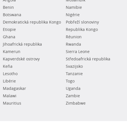
Angola
Mosambik
Benin
Namibie
Botswana
Nigérie
Demokratická republika Kongo
Pobřeží slonoviny
Etiopie
Republika Kongo
Ghana
Réunion
Jihoafrická republika
Rwanda
Kamerun
Sierra Leone
Kapverdské ostrovy
Středoafrická republika
Keňa
Svazijsko
Lesotho
Tanzanie
Libérie
Togo
Madagaskar
Uganda
Malawi
Zambie
Mauritius
Zimbabwe