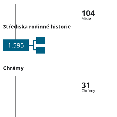
104
Misie
Střediska rodinné historie
1,595
Chrámy
31
Chrámy