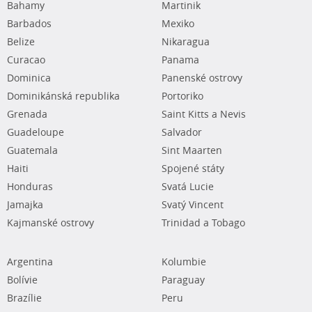
Bahamy
Martinik
Barbados
Mexiko
Belize
Nikaragua
Curacao
Panama
Dominica
Panenské ostrovy
Dominikánská republika
Portoriko
Grenada
Saint Kitts a Nevis
Guadeloupe
Salvador
Guatemala
Sint Maarten
Haiti
Spojené státy
Honduras
Svatá Lucie
Jamajka
Svatý Vincent
Kajmanské ostrovy
Trinidad a Tobago
Argentina
Kolumbie
Bolívie
Paraguay
Brazílie
Peru