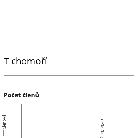
Tichomoří
Počet členů
Členové
Kongregace