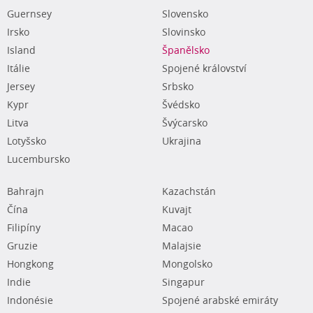
Guernsey
Slovensko
Irsko
Slovinsko
Island
Španělsko
Itálie
Spojené království
Jersey
Srbsko
Kypr
Švédsko
Litva
Švýcarsko
Lotyšsko
Ukrajina
Lucembursko
Bahrajn
Kazachstán
Čína
Kuvajt
Filipíny
Macao
Gruzie
Malajsie
Hongkong
Mongolsko
Indie
Singapur
Indonésie
Spojené arabské emiráty