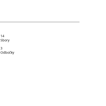
14
Sbory
3
Odbočky