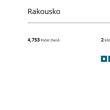
Rakousko
4,753
2
Počet členů
Kůl
1
z