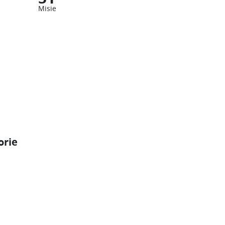
Misie
orie