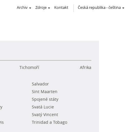
Archiv
Zdroje
Kontakt
Česká republika
-
čeština
Tichomoří
Afrika
Salvador
Sint Maarten
Spojené státy
vy
Svatá Lucie
Svatý Vincent
vis
Trinidad a Tobago