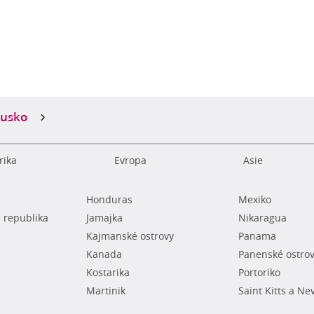
usko
rika
Evropa
Asie
Honduras
Mexiko
 republika
Jamajka
Nikaragua
Kajmanské ostrovy
Panama
Kanada
Panenské ostro
Kostarika
Portoriko
Martinik
Saint Kitts a Ne