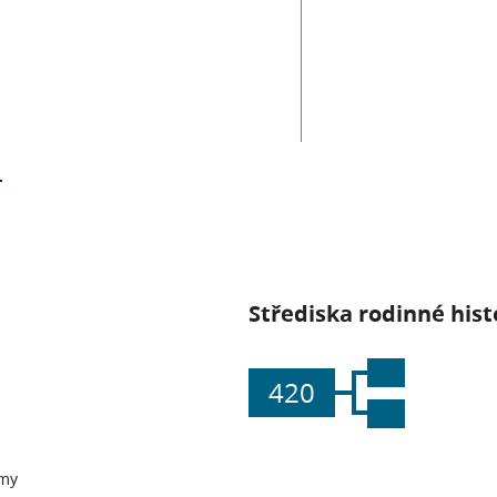
Střediska rodinné hist
420
my