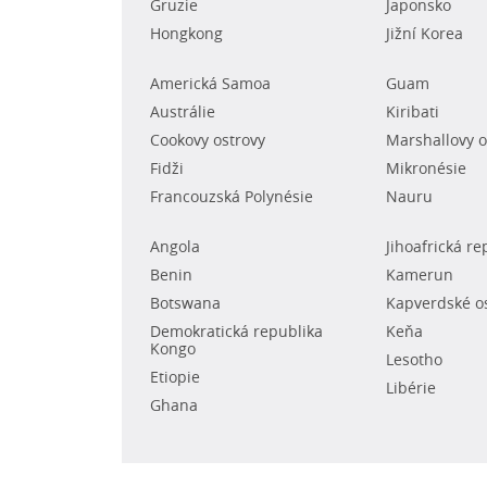
Gruzie
Japonsko
Hongkong
Jižní Korea
Americká Samoa
Guam
Austrálie
Kiribati
Cookovy ostrovy
Marshallovy o
Fidži
Mikronésie
Francouzská Polynésie
Nauru
Angola
Jihoafrická re
Benin
Kamerun
Botswana
Kapverdské o
Demokratická republika
Keňa
Kongo
Lesotho
Etiopie
Libérie
Ghana