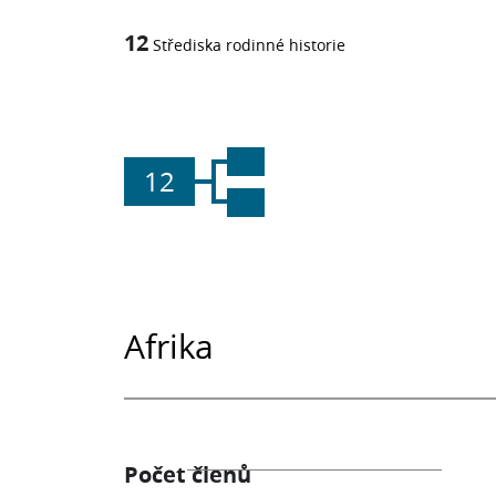
12
Střediska rodinné historie
12
Afrika
Počet členů