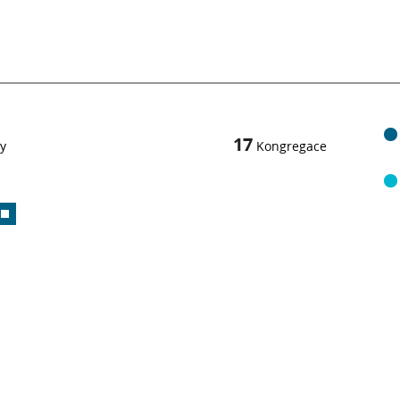
17
y
Kongregace