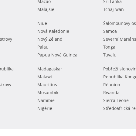
Macao
Srí Lanka
Malajsie
Tchaj-wan
Niue
Šalomounovy os
Nová Kaledonie
Samoa
strovy
Nový Zéland
Severní Mariáns
Palau
Tonga
Papua Nová Guinea
Tuvalu
publika
Madagaskar
Pobřeží slonovi
Malawi
Republika Kong
strovy
Mauritius
Réunion
Mosambik
Rwanda
Namibie
Sierra Leone
Nigérie
Středoafrická r