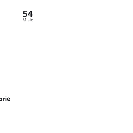
54
Misie
orie