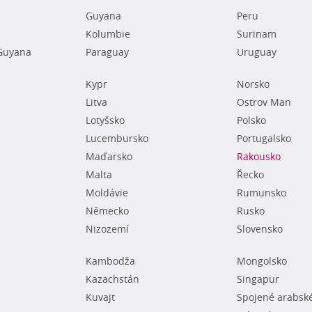
Guyana
Peru
Kolumbie
Surinam
Guyana
Paraguay
Uruguay
Kypr
Norsko
Litva
Ostrov Man
Lotyšsko
Polsko
Lucembursko
Portugalsko
Maďarsko
Rakousko
Malta
Řecko
Moldávie
Rumunsko
Německo
Rusko
Nizozemí
Slovensko
Kambodža
Mongolsko
Kazachstán
Singapur
Kuvajt
Spojené arabsk