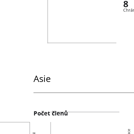
8
Chrá
Asie
Počet členů