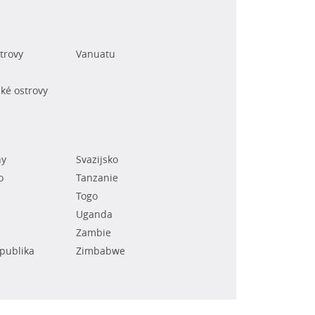
trovy
Vanuatu
ké ostrovy
ny
Svazijsko
o
Tanzanie
Togo
Uganda
Zambie
epublika
Zimbabwe