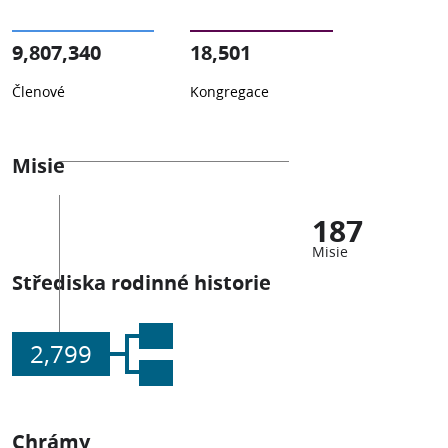
9,807,340
18,501
Členové
Kongregace
Misie
187
Misie
Střediska rodinné historie
2,799
Chrámy