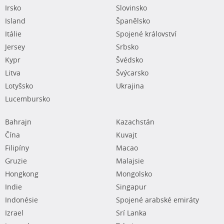
Irsko
Slovinsko
Island
Španělsko
Itálie
Spojené království
Jersey
Srbsko
Kypr
Švédsko
Litva
Švýcarsko
Lotyšsko
Ukrajina
Lucembursko
Bahrajn
Kazachstán
Čína
Kuvajt
Filipíny
Macao
Gruzie
Malajsie
Hongkong
Mongolsko
Indie
Singapur
Indonésie
Spojené arabské emiráty
Izrael
Srí Lanka