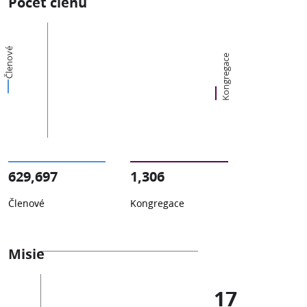
Počet členů
Členové
Kongregace
629,697
1,306
Členové
Kongregace
Misie
17