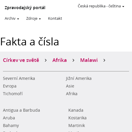
Česká republika
-
čeština
Zpravodajský portál
Archiv
Zdroje
Kontakt
Fakta a čísla
Církev ve světě
Afrika
Malawi
Severní Amerika
Jižní Amerika
Evropa
Asie
Tichomoří
Afrika
Antigua a Barbuda
Kanada
Aruba
Kostarika
Bahamy
Martinik