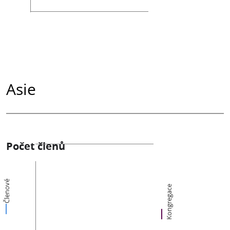
Asie
Počet členů
Členové
Kongregace