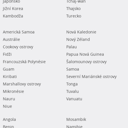
Japonsko
Tchaj-wan
Jižní Korea
Thajsko
Kambodža
Turecko
Americká Samoa
Nová Kaledonie
Austrálie
Nový Zéland
Cookovy ostrovy
Palau
Fidži
Papua Nová Guinea
Francouzská Polynésie
Šalomounovy ostrovy
Guam
Samoa
Kiribati
Severní Mariánské ostrovy
Marshallovy ostrovy
Tonga
Mikronésie
Tuvalu
Nauru
Vanuatu
Niue
Angola
Mosambik
Benin
Namibie