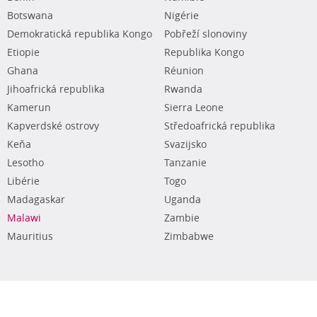
Botswana
Nigérie
Demokratická republika Kongo
Pobřeží slonoviny
Etiopie
Republika Kongo
Ghana
Réunion
Jihoafrická republika
Rwanda
Kamerun
Sierra Leone
Kapverdské ostrovy
Středoafrická republika
Keňa
Svazijsko
Lesotho
Tanzanie
Libérie
Togo
Madagaskar
Uganda
Malawi
Zambie
Mauritius
Zimbabwe