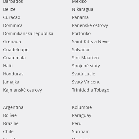
Barbados
Mexiko
Belize
Nikaragua
Curacao
Panama
Dominica
Panenské ostrovy
Dominikánská republika
Portoriko
Grenada
Saint Kitts a Nevis
Guadeloupe
Salvador
Guatemala
Sint Maarten
Haiti
Spojené státy
Honduras
Svatá Lucie
Jamajka
Svatý Vincent
Kajmanské ostrovy
Trinidad a Tobago
Argentina
Kolumbie
Bolívie
Paraguay
Brazílie
Peru
Chile
Surinam