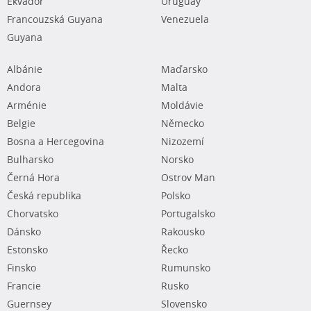
Ekvádor
Uruguay
Francouzská Guyana
Venezuela
Guyana
Albánie
Maďarsko
Andora
Malta
Arménie
Moldávie
Belgie
Německo
Bosna a Hercegovina
Nizozemí
Bulharsko
Norsko
Černá Hora
Ostrov Man
Česká republika
Polsko
Chorvatsko
Portugalsko
Dánsko
Rakousko
Estonsko
Řecko
Finsko
Rumunsko
Francie
Rusko
Guernsey
Slovensko