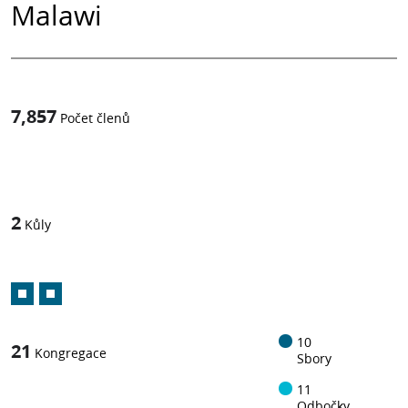
Malawi
7,857
Počet členů
1
z
2
Kůly
10
21
Kongregace
Sbory
11
Odbočky