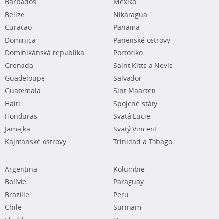
Barbados
Mexiko
Belize
Nikaragua
Curacao
Panama
Dominica
Panenské ostrovy
Dominikánská republika
Portoriko
Grenada
Saint Kitts a Nevis
Guadeloupe
Salvador
Guatemala
Sint Maarten
Haiti
Spojené státy
Honduras
Svatá Lucie
Jamajka
Svatý Vincent
Kajmanské ostrovy
Trinidad a Tobago
Argentina
Kolumbie
Bolívie
Paraguay
Brazílie
Peru
Chile
Surinam