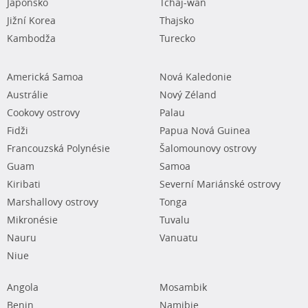
Japonsko
Tchaj-wan
Jižní Korea
Thajsko
Kambodža
Turecko
Americká Samoa
Nová Kaledonie
Austrálie
Nový Zéland
Cookovy ostrovy
Palau
Fidži
Papua Nová Guinea
Francouzská Polynésie
Šalomounovy ostrovy
Guam
Samoa
Kiribati
Severní Mariánské ostrovy
Marshallovy ostrovy
Tonga
Mikronésie
Tuvalu
Nauru
Vanuatu
Niue
Angola
Mosambik
Benin
Namibie