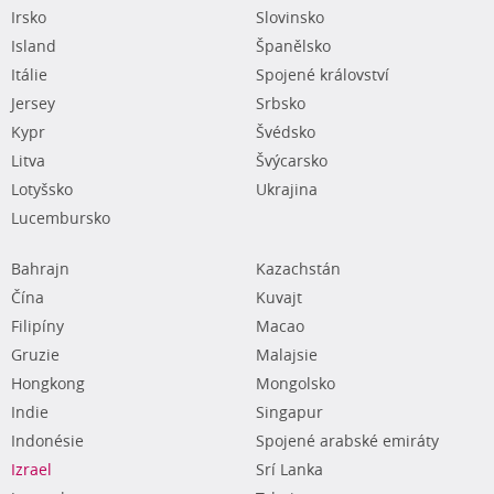
Irsko
Slovinsko
Island
Španělsko
Itálie
Spojené království
Jersey
Srbsko
Kypr
Švédsko
Litva
Švýcarsko
Lotyšsko
Ukrajina
Lucembursko
Bahrajn
Kazachstán
Čína
Kuvajt
Filipíny
Macao
Gruzie
Malajsie
Hongkong
Mongolsko
Indie
Singapur
Indonésie
Spojené arabské emiráty
Izrael
Srí Lanka