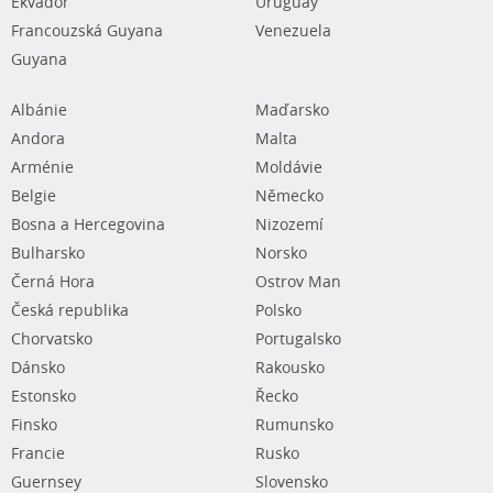
Ekvádor
Uruguay
Francouzská Guyana
Venezuela
Guyana
Albánie
Maďarsko
Andora
Malta
Arménie
Moldávie
Belgie
Německo
Bosna a Hercegovina
Nizozemí
Bulharsko
Norsko
Černá Hora
Ostrov Man
Česká republika
Polsko
Chorvatsko
Portugalsko
Dánsko
Rakousko
Estonsko
Řecko
Finsko
Rumunsko
Francie
Rusko
Guernsey
Slovensko