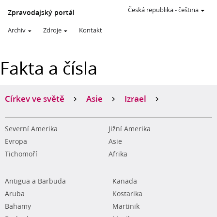
Česká republika
-
čeština
Zpravodajský portál
Archiv
Zdroje
Kontakt
Fakta a čísla
Církev ve světě
Asie
Izrael
Severní Amerika
Jižní Amerika
Evropa
Asie
Tichomoří
Afrika
Antigua a Barbuda
Kanada
Aruba
Kostarika
Bahamy
Martinik