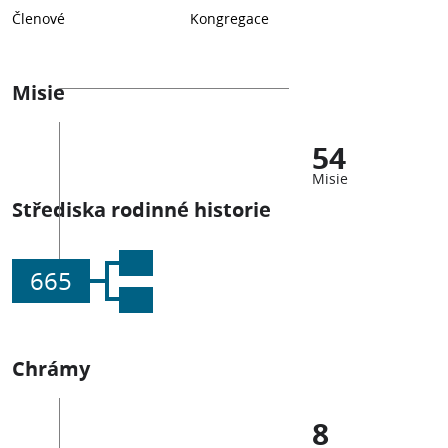
Členové
Kongregace
Misie
54
Misie
Střediska rodinné historie
665
Chrámy
8