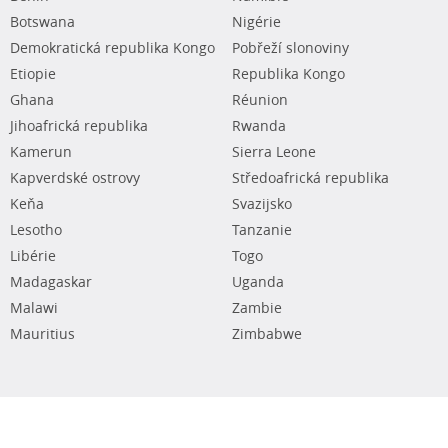
Botswana
Nigérie
Demokratická republika Kongo
Pobřeží slonoviny
Etiopie
Republika Kongo
Ghana
Réunion
Jihoafrická republika
Rwanda
Kamerun
Sierra Leone
Kapverdské ostrovy
Středoafrická republika
Keňa
Svazijsko
Lesotho
Tanzanie
Libérie
Togo
Madagaskar
Uganda
Malawi
Zambie
Mauritius
Zimbabwe