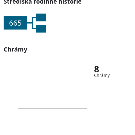
Střediska rodinné historie
665
Chrámy
8
Chrámy