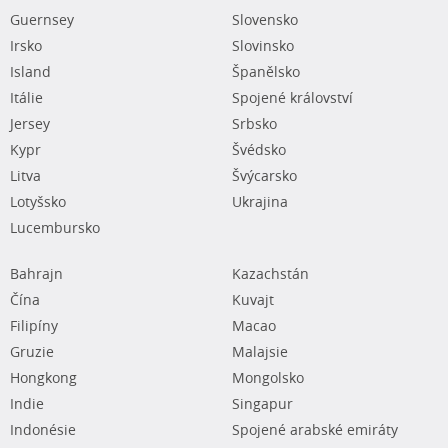
Guernsey
Slovensko
Irsko
Slovinsko
Island
Španělsko
Itálie
Spojené království
Jersey
Srbsko
Kypr
Švédsko
Litva
Švýcarsko
Lotyšsko
Ukrajina
Lucembursko
Bahrajn
Kazachstán
Čína
Kuvajt
Filipíny
Macao
Gruzie
Malajsie
Hongkong
Mongolsko
Indie
Singapur
Indonésie
Spojené arabské emiráty