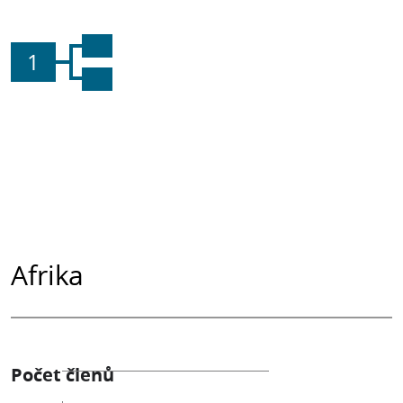
1
Afrika
Počet členů