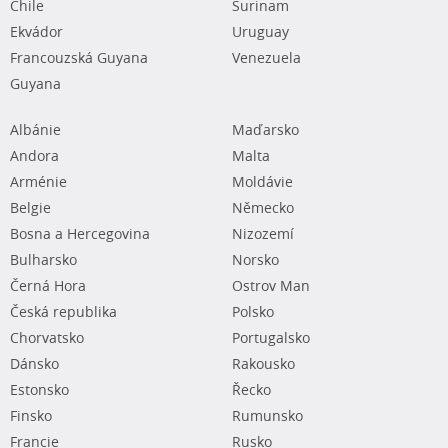
Chile
Surinam
Ekvádor
Uruguay
Francouzská Guyana
Venezuela
Guyana
Albánie
Maďarsko
Andora
Malta
Arménie
Moldávie
Belgie
Německo
Bosna a Hercegovina
Nizozemí
Bulharsko
Norsko
Černá Hora
Ostrov Man
Česká republika
Polsko
Chorvatsko
Portugalsko
Dánsko
Rakousko
Estonsko
Řecko
Finsko
Rumunsko
Francie
Rusko