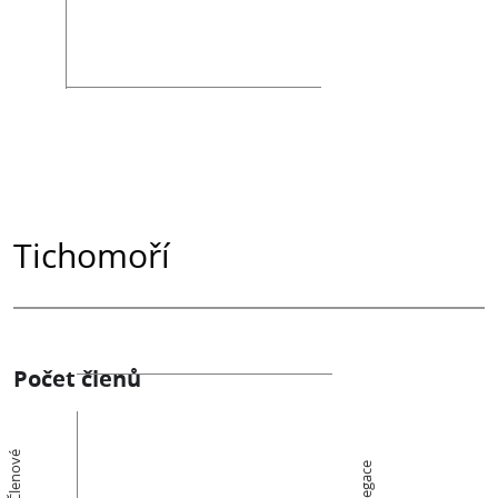
Tichomoří
Počet členů
Členové