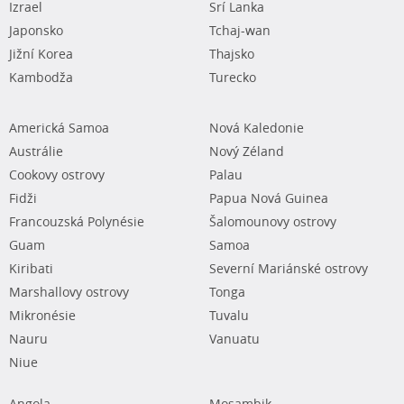
Izrael
Srí Lanka
Japonsko
Tchaj-wan
Jižní Korea
Thajsko
Kambodža
Turecko
Americká Samoa
Nová Kaledonie
Austrálie
Nový Zéland
Cookovy ostrovy
Palau
Fidži
Papua Nová Guinea
Francouzská Polynésie
Šalomounovy ostrovy
Guam
Samoa
Kiribati
Severní Mariánské ostrovy
Marshallovy ostrovy
Tonga
Mikronésie
Tuvalu
Nauru
Vanuatu
Niue