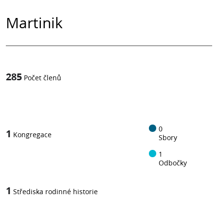
Martinik
285
Počet členů
1
z
0
1
Kongregace
Sbory
1
Odbočky
1
Střediska rodinné historie