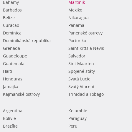
Bahamy
Martinik
Barbados
Mexiko
Belize
Nikaragua
Curacao
Panama
Dominica
Panenské ostrovy
Dominikánská republika
Portoriko
Grenada
Saint Kitts a Nevis
Guadeloupe
Salvador
Guatemala
Sint Maarten
Haiti
Spojené státy
Honduras
Svatá Lucie
Jamajka
Svatý Vincent
Kajmanské ostrovy
Trinidad a Tobago
Argentina
Kolumbie
Bolívie
Paraguay
Brazílie
Peru