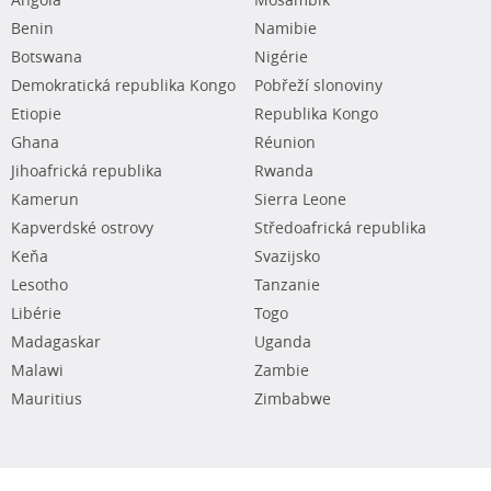
Angola
Mosambik
Benin
Namibie
Botswana
Nigérie
Demokratická republika Kongo
Pobřeží slonoviny
Etiopie
Republika Kongo
Ghana
Réunion
Jihoafrická republika
Rwanda
Kamerun
Sierra Leone
Kapverdské ostrovy
Středoafrická republika
Keňa
Svazijsko
Lesotho
Tanzanie
Libérie
Togo
Madagaskar
Uganda
Malawi
Zambie
Mauritius
Zimbabwe