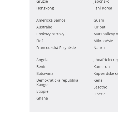
Gruzie
Japonsko
Hongkong
Jižní Korea
Americká Samoa
Guam
Austrálie
Kiribati
Cookovy ostrovy
Marshallovy o
Fidži
Mikronésie
Francouzská Polynésie
Nauru
Angola
Jihoafrická re
Benin
Kamerun
Botswana
Kapverdské o
Demokratická republika
Keňa
Kongo
Lesotho
Etiopie
Libérie
Ghana