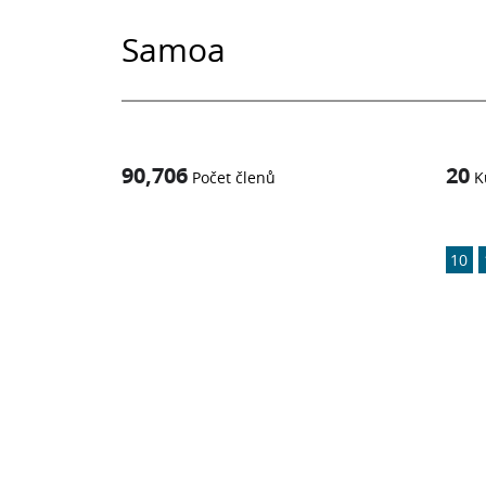
Samoa
90,706
20
Počet členů
K
1
z
10