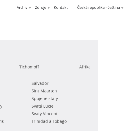
Archiv
Zdroje
Kontakt
Česká republika
-
čeština
Tichomoří
Afrika
Salvador
Sint Maarten
Spojené státy
vy
Svatá Lucie
Svatý Vincent
vis
Trinidad a Tobago