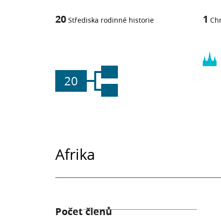
20
1
Střediska rodinné historie
Ch
20
Afrika
Počet členů