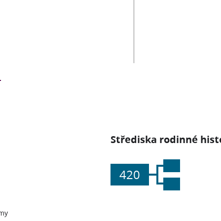
Střediska rodinné hist
420
my