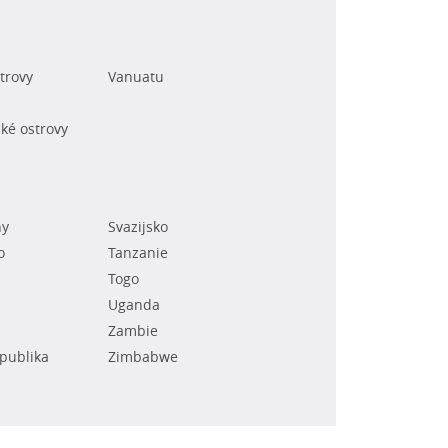
trovy
Vanuatu
ké ostrovy
ny
Svazijsko
o
Tanzanie
Togo
Uganda
Zambie
epublika
Zimbabwe