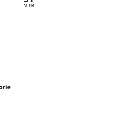
Misie
orie