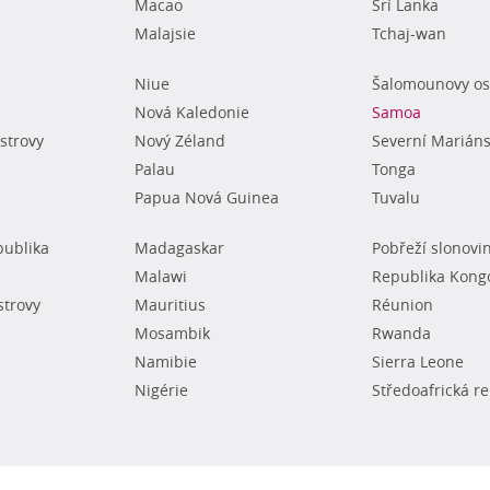
Macao
Srí Lanka
Malajsie
Tchaj-wan
Niue
Šalomounovy os
Nová Kaledonie
Samoa
strovy
Nový Zéland
Severní Mariáns
Palau
Tonga
Papua Nová Guinea
Tuvalu
publika
Madagaskar
Pobřeží slonovi
Malawi
Republika Kong
strovy
Mauritius
Réunion
Mosambik
Rwanda
Namibie
Sierra Leone
Nigérie
Středoafrická r