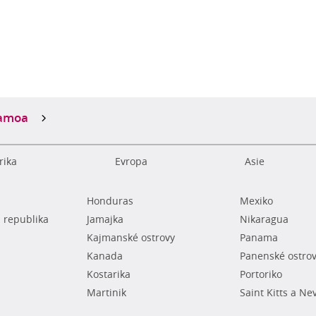
amoa
rika
Evropa
Asie
Honduras
Mexiko
 republika
Jamajka
Nikaragua
Kajmanské ostrovy
Panama
Kanada
Panenské ostro
Kostarika
Portoriko
Martinik
Saint Kitts a Ne