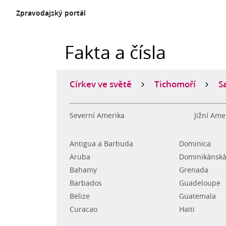
Zpravodajský portál
Fakta a čísla
Církev ve světě
Tichomoří
S
Severní Amerika
Jižní Ame
Antigua a Barbuda
Dominica
Aruba
Dominikánská
Bahamy
Grenada
Barbados
Guadeloupe
Belize
Guatemala
Curacao
Haiti