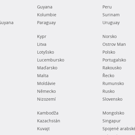
Guyana
Peru
Kolumbie
Surinam
Guyana
Paraguay
Uruguay
Kypr
Norsko
Litva
Ostrov Man
Lotyšsko
Polsko
Lucembursko
Portugalsko
Maďarsko
Rakousko
Malta
Řecko
Moldávie
Rumunsko
Německo
Rusko
Nizozemí
Slovensko
Kambodža
Mongolsko
Kazachstán
Singapur
Kuvajt
Spojené arabsk