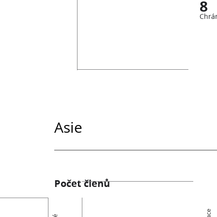
8
Chrá
Asie
Počet členů