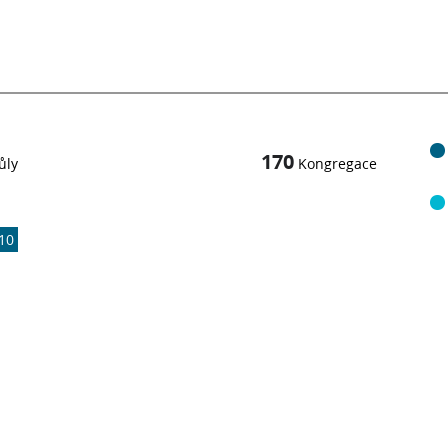
170
ůly
Kongregace
10