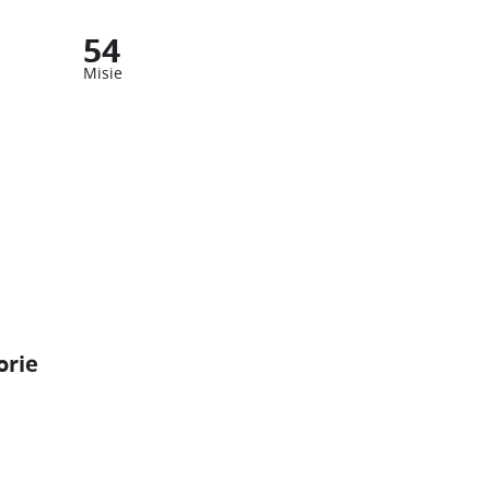
54
Misie
orie