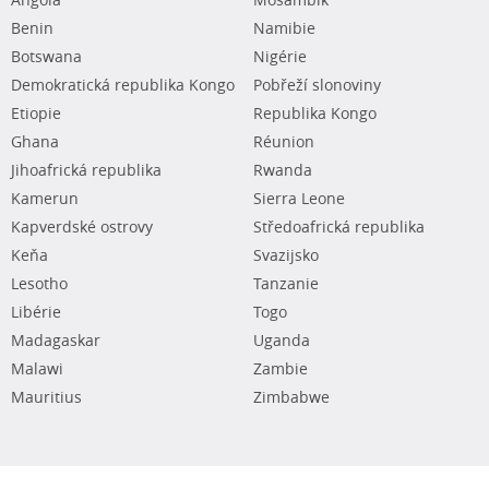
Angola
Mosambik
Benin
Namibie
Botswana
Nigérie
Demokratická republika Kongo
Pobřeží slonoviny
Etiopie
Republika Kongo
Ghana
Réunion
Jihoafrická republika
Rwanda
Kamerun
Sierra Leone
Kapverdské ostrovy
Středoafrická republika
Keňa
Svazijsko
Lesotho
Tanzanie
Libérie
Togo
Madagaskar
Uganda
Malawi
Zambie
Mauritius
Zimbabwe