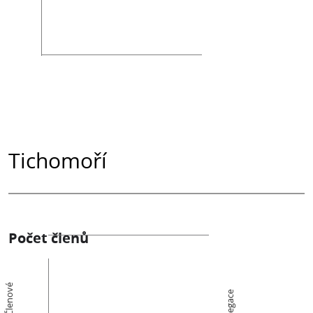
Tichomoří
Počet členů
Členové