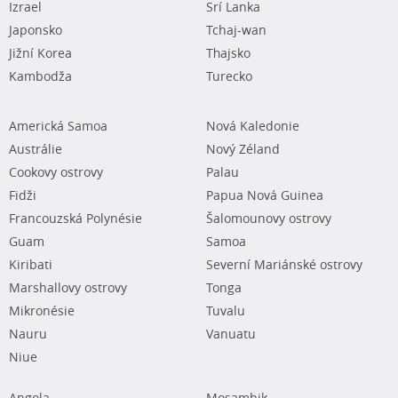
Izrael
Srí Lanka
Japonsko
Tchaj-wan
Jižní Korea
Thajsko
Kambodža
Turecko
Americká Samoa
Nová Kaledonie
Austrálie
Nový Zéland
Cookovy ostrovy
Palau
Fidži
Papua Nová Guinea
Francouzská Polynésie
Šalomounovy ostrovy
Guam
Samoa
Kiribati
Severní Mariánské ostrovy
Marshallovy ostrovy
Tonga
Mikronésie
Tuvalu
Nauru
Vanuatu
Niue