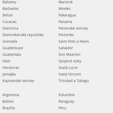
Bahamy
Martinik
Barbados
Mexiko
Belize
Nikaragua
Curacao
Panama
Dominica
Panenské ostrovy
Dominikánská republika
Portoriko
Grenada
Saint Kitts a Nevis
Guadeloupe
Salvador
Guatemala
Sint Maarten
Haiti
Spojené státy
Honduras
Svatá Lucie
Jamajka
Svatý Vincent
Kajmanské ostrovy
Trinidad a Tobago
Argentina
Kolumbie
Bolívie
Paraguay
Brazílie
Peru