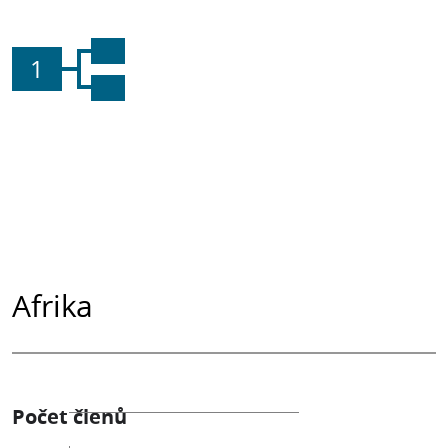
1
Afrika
Počet členů