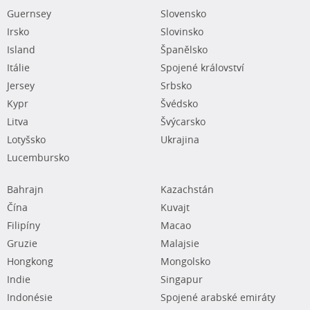
Guernsey
Slovensko
Irsko
Slovinsko
Island
Španělsko
Itálie
Spojené království
Jersey
Srbsko
Kypr
Švédsko
Litva
Švýcarsko
Lotyšsko
Ukrajina
Lucembursko
Bahrajn
Kazachstán
Čína
Kuvajt
Filipíny
Macao
Gruzie
Malajsie
Hongkong
Mongolsko
Indie
Singapur
Indonésie
Spojené arabské emiráty