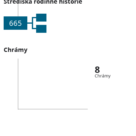
Střediska rodinné historie
665
Chrámy
8
Chrámy