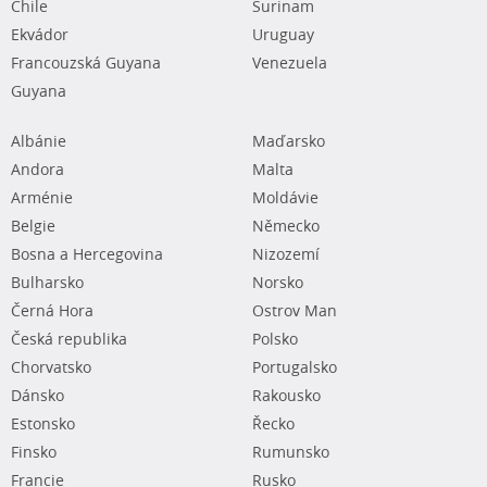
Chile
Surinam
Ekvádor
Uruguay
Francouzská Guyana
Venezuela
Guyana
Albánie
Maďarsko
Andora
Malta
Arménie
Moldávie
Belgie
Německo
Bosna a Hercegovina
Nizozemí
Bulharsko
Norsko
Černá Hora
Ostrov Man
Česká republika
Polsko
Chorvatsko
Portugalsko
Dánsko
Rakousko
Estonsko
Řecko
Finsko
Rumunsko
Francie
Rusko