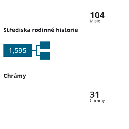
104
Misie
Střediska rodinné historie
1,595
Chrámy
31
Chrámy