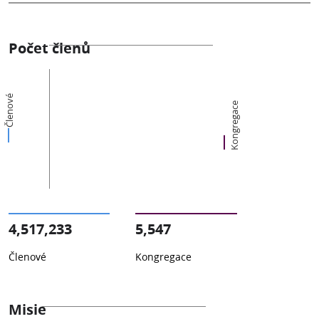
Počet členů
Členové
Kongregace
4,517,233
5,547
Členové
Kongregace
Misie