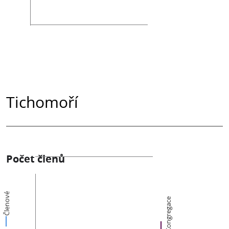
Tichomoří
Počet členů
Členové
Kongregace