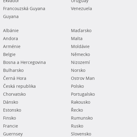
Ekvádor
Uruguay
Francouzská Guyana
Venezuela
Guyana
Albánie
Maďarsko
Andora
Malta
Arménie
Moldávie
Belgie
Německo
Bosna a Hercegovina
Nizozemí
Bulharsko
Norsko
Černá Hora
Ostrov Man
Česká republika
Polsko
Chorvatsko
Portugalsko
Dánsko
Rakousko
Estonsko
Řecko
Finsko
Rumunsko
Francie
Rusko
Guernsey
Slovensko