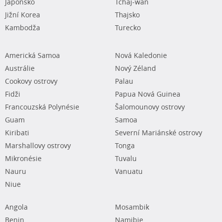
Japonsko
Tchaj-wan
Jižní Korea
Thajsko
Kambodža
Turecko
Americká Samoa
Nová Kaledonie
Austrálie
Nový Zéland
Cookovy ostrovy
Palau
Fidži
Papua Nová Guinea
Francouzská Polynésie
Šalomounovy ostrovy
Guam
Samoa
Kiribati
Severní Mariánské ostrovy
Marshallovy ostrovy
Tonga
Mikronésie
Tuvalu
Nauru
Vanuatu
Niue
Angola
Mosambik
Benin
Namibie