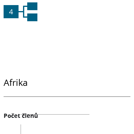
4
Afrika
Počet členů