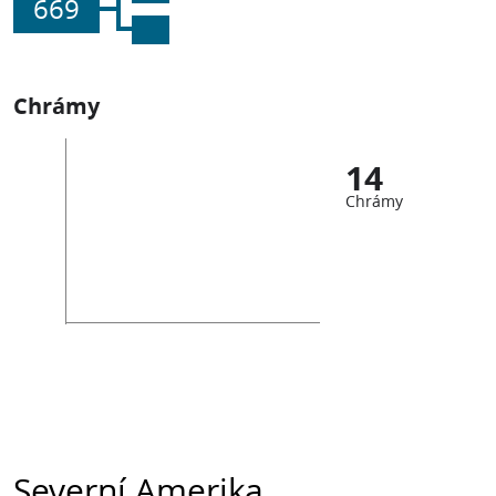
669
Chrámy
14
Chrámy
Severní Amerika