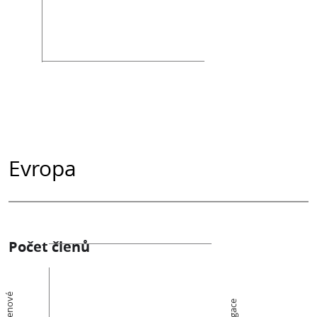
Evropa
Počet členů
Členové