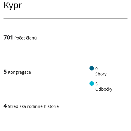
Kypr
701
Počet členů
1
z
0
5
Kongregace
Sbory
5
Odbočky
4
Střediska rodinné historie