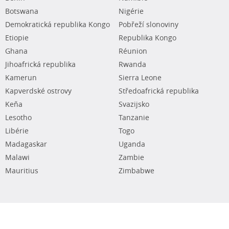
Botswana
Nigérie
Demokratická republika Kongo
Pobřeží slonoviny
Etiopie
Republika Kongo
Ghana
Réunion
Jihoafrická republika
Rwanda
Kamerun
Sierra Leone
Kapverdské ostrovy
Středoafrická republika
Keňa
Svazijsko
Lesotho
Tanzanie
Libérie
Togo
Madagaskar
Uganda
Malawi
Zambie
Mauritius
Zimbabwe