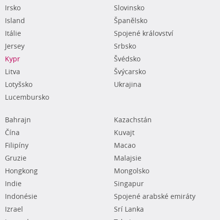
Irsko
Slovinsko
Island
Španělsko
Itálie
Spojené království
Jersey
Srbsko
Kypr
Švédsko
Litva
Švýcarsko
Lotyšsko
Ukrajina
Lucembursko
Bahrajn
Kazachstán
Čína
Kuvajt
Filipíny
Macao
Gruzie
Malajsie
Hongkong
Mongolsko
Indie
Singapur
Indonésie
Spojené arabské emiráty
Izrael
Srí Lanka