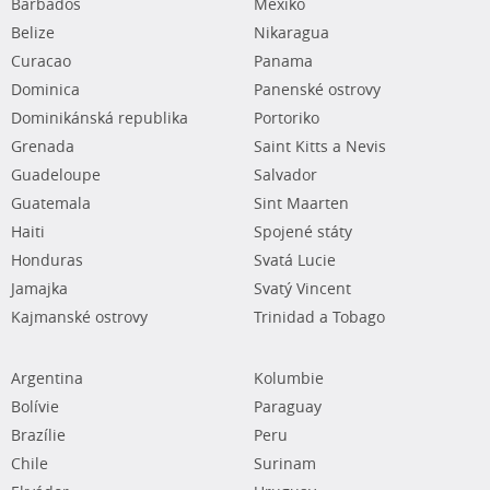
Barbados
Mexiko
Belize
Nikaragua
Curacao
Panama
Dominica
Panenské ostrovy
Dominikánská republika
Portoriko
Grenada
Saint Kitts a Nevis
Guadeloupe
Salvador
Guatemala
Sint Maarten
Haiti
Spojené státy
Honduras
Svatá Lucie
Jamajka
Svatý Vincent
Kajmanské ostrovy
Trinidad a Tobago
Argentina
Kolumbie
Bolívie
Paraguay
Brazílie
Peru
Chile
Surinam