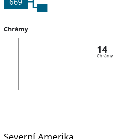
669
Chrámy
14
Chrámy
Severní Amerika