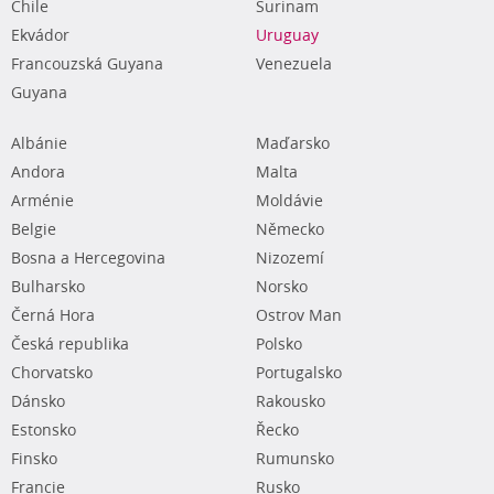
Chile
Surinam
Ekvádor
Uruguay
Francouzská Guyana
Venezuela
Guyana
Albánie
Maďarsko
Andora
Malta
Arménie
Moldávie
Belgie
Německo
Bosna a Hercegovina
Nizozemí
Bulharsko
Norsko
Černá Hora
Ostrov Man
Česká republika
Polsko
Chorvatsko
Portugalsko
Dánsko
Rakousko
Estonsko
Řecko
Finsko
Rumunsko
Francie
Rusko