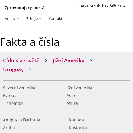
Česká republika
-
čeština
Zpravodajský portál
Archiv
Zdroje
Kontakt
Fakta a čísla
Církev ve světě
Jižní Amerika
Uruguay
Severní Amerika
Jižní Amerika
Evropa
Asie
Tichomoří
Afrika
Antigua a Barbuda
Kanada
Aruba
Kostarika