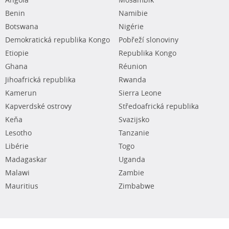
Angola
Mosambik
Benin
Namibie
Botswana
Nigérie
Demokratická republika Kongo
Pobřeží slonoviny
Etiopie
Republika Kongo
Ghana
Réunion
Jihoafrická republika
Rwanda
Kamerun
Sierra Leone
Kapverdské ostrovy
Středoafrická republika
Keňa
Svazijsko
Lesotho
Tanzanie
Libérie
Togo
Madagaskar
Uganda
Malawi
Zambie
Mauritius
Zimbabwe