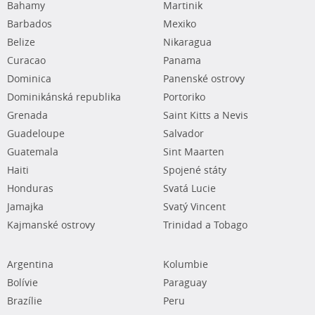
Bahamy
Martinik
Barbados
Mexiko
Belize
Nikaragua
Curacao
Panama
Dominica
Panenské ostrovy
Dominikánská republika
Portoriko
Grenada
Saint Kitts a Nevis
Guadeloupe
Salvador
Guatemala
Sint Maarten
Haiti
Spojené státy
Honduras
Svatá Lucie
Jamajka
Svatý Vincent
Kajmanské ostrovy
Trinidad a Tobago
Argentina
Kolumbie
Bolívie
Paraguay
Brazílie
Peru