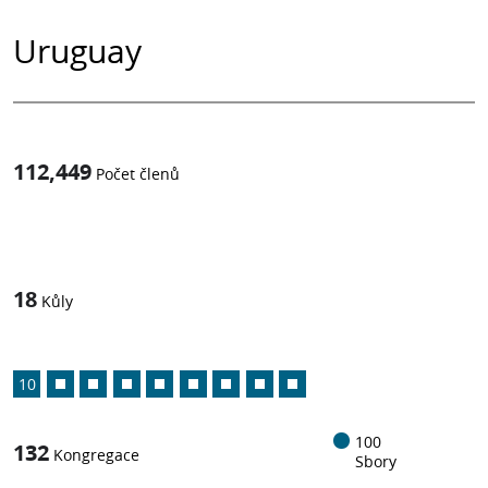
Uruguay
112,449
Počet členů
1
z
18
Kůly
10
100
132
Kongregace
Sbory