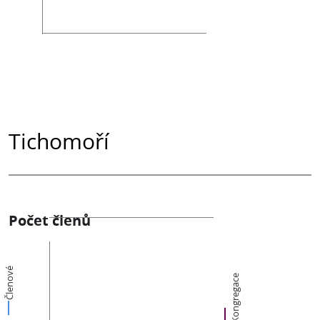
Tichomoří
Počet členů
Členové
Kongregace