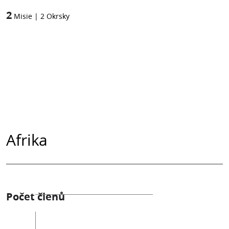
2
Misie
|
2
Okrsky
Afrika
Počet členů