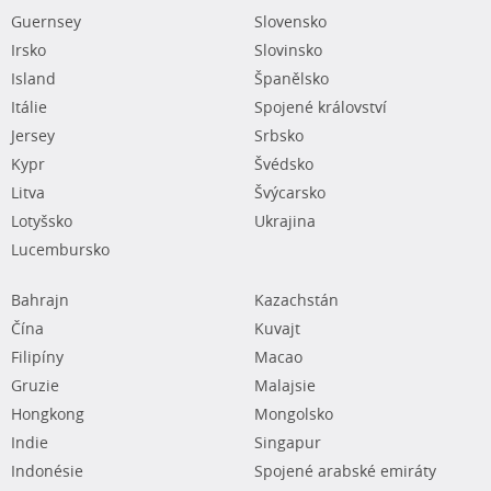
Guernsey
Slovensko
Irsko
Slovinsko
Island
Španělsko
Itálie
Spojené království
Jersey
Srbsko
Kypr
Švédsko
Litva
Švýcarsko
Lotyšsko
Ukrajina
Lucembursko
Bahrajn
Kazachstán
Čína
Kuvajt
Filipíny
Macao
Gruzie
Malajsie
Hongkong
Mongolsko
Indie
Singapur
Indonésie
Spojené arabské emiráty