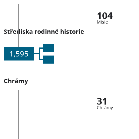
104
Misie
Střediska rodinné historie
1,595
Chrámy
31
Chrámy