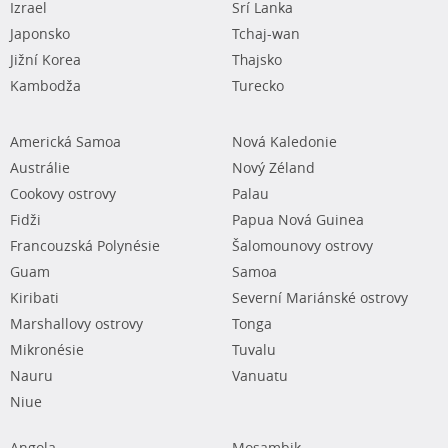
Izrael
Srí Lanka
Japonsko
Tchaj-wan
Jižní Korea
Thajsko
Kambodža
Turecko
Americká Samoa
Nová Kaledonie
Austrálie
Nový Zéland
Cookovy ostrovy
Palau
Fidži
Papua Nová Guinea
Francouzská Polynésie
Šalomounovy ostrovy
Guam
Samoa
Kiribati
Severní Mariánské ostrovy
Marshallovy ostrovy
Tonga
Mikronésie
Tuvalu
Nauru
Vanuatu
Niue