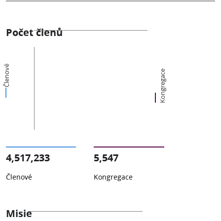
Počet členů
Členové
Kongregace
4,517,233
5,547
Členové
Kongregace
Misie