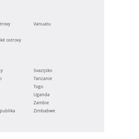
trovy
Vanuatu
ké ostrovy
ny
Svazijsko
o
Tanzanie
Togo
Uganda
Zambie
epublika
Zimbabwe