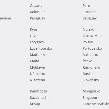
Guyana
Peru
Kolumbie
Surinam
Guyana
Paraguay
Uruguay
Kypr
Norsko
Litva
Ostrov Man
Lotyšsko
Polsko
Lucembursko
Portugalsko
Maďarsko
Rakousko
Malta
Řecko
Moldávie
Rumunsko
Německo
Rusko
Nizozemí
Slovensko
Kambodža
Mongolsko
Kazachstán
Singapur
Kuvajt
Spojené arabsk