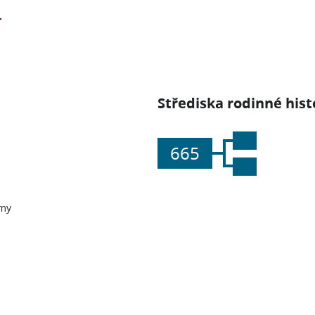
Střediska rodinné hist
665
my