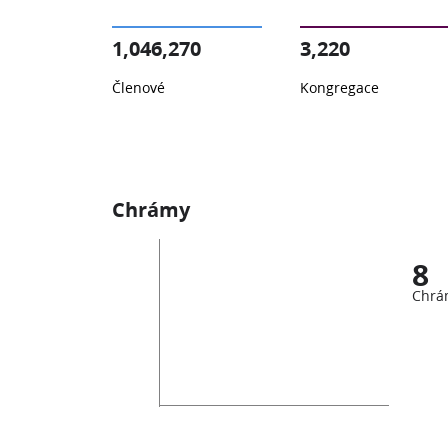
1,046,270
3,220
Členové
Kongregace
Chrámy
8
Chrá