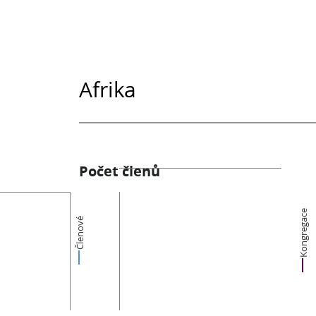
Afrika
Počet členů
Kongregace
Členové