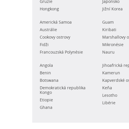
Gruzie
Japonsko
Hongkong
Jižní Korea
Americká Samoa
Guam
Austrálie
Kiribati
Cookovy ostrovy
Marshallovy o
Fidži
Mikronésie
Francouzská Polynésie
Nauru
Angola
Jihoafrická re
Benin
Kamerun
Botswana
Kapverdské o
Demokratická republika
Keňa
Kongo
Lesotho
Etiopie
Libérie
Ghana