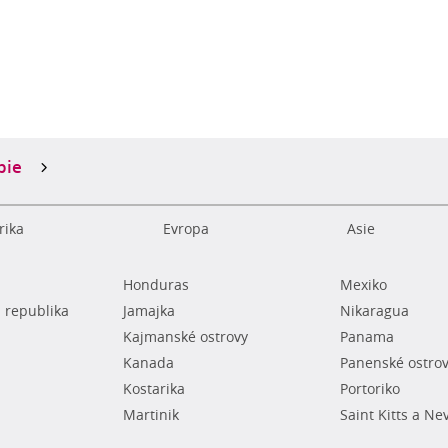
bie
rika
Evropa
Asie
Honduras
Mexiko
 republika
Jamajka
Nikaragua
Kajmanské ostrovy
Panama
Kanada
Panenské ostro
Kostarika
Portoriko
Martinik
Saint Kitts a Ne