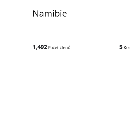
Namibie
1,492
5
Počet členů
Ko
1
z