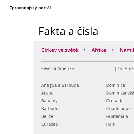
Zpravodajský portál
Fakta a čísla
Církev ve světě
Afrika
Nami
Severní Amerika
Jižní Ame
Antigua a Barbuda
Dominica
Aruba
Dominikánská
Bahamy
Grenada
Barbados
Guadeloupe
Belize
Guatemala
Curacao
Haiti