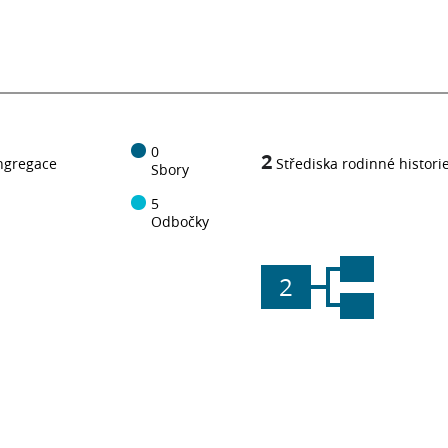
0
2
ngregace
Střediska rodinné histori
Sbory
5
Odbočky
2