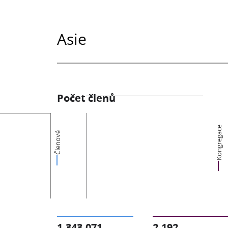
Asie
Počet členů
Kongregace
Členové
1,343,071
2,192