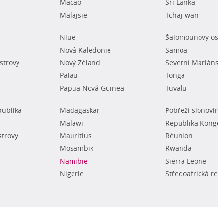
Macao
Srí Lanka
Malajsie
Tchaj-wan
Niue
Šalomounovy os
Nová Kaledonie
Samoa
strovy
Nový Zéland
Severní Mariáns
Palau
Tonga
Papua Nová Guinea
Tuvalu
publika
Madagaskar
Pobřeží slonovi
Malawi
Republika Kong
strovy
Mauritius
Réunion
Mosambik
Rwanda
Namibie
Sierra Leone
Nigérie
Středoafrická r