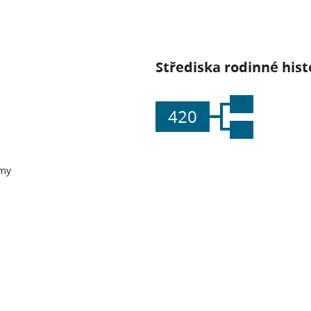
Střediska rodinné hist
420
my