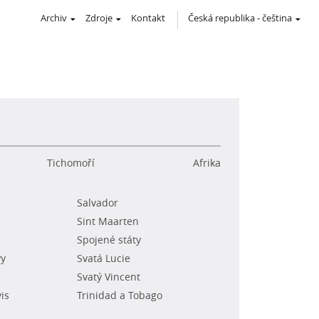
Archiv
Zdroje
Kontakt
Česká republika
-
čeština
Tichomoří
Afrika
Salvador
Sint Maarten
Spojené státy
vy
Svatá Lucie
Svatý Vincent
vis
Trinidad a Tobago