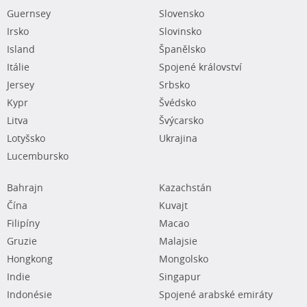
Guernsey
Slovensko
Irsko
Slovinsko
Island
Španělsko
Itálie
Spojené království
Jersey
Srbsko
Kypr
Švédsko
Litva
Švýcarsko
Lotyšsko
Ukrajina
Lucembursko
Bahrajn
Kazachstán
Čína
Kuvajt
Filipíny
Macao
Gruzie
Malajsie
Hongkong
Mongolsko
Indie
Singapur
Indonésie
Spojené arabské emiráty