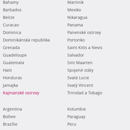
Bahamy
Martinik
Barbados
Mexiko
Belize
Nikaragua
Curacao
Panama
Dominica
Panenské ostrovy
Dominikánská republika
Portoriko
Grenada
Saint Kitts a Nevis
Guadeloupe
Salvador
Guatemala
Sint Maarten
Haiti
Spojené státy
Honduras
Svatá Lucie
Jamajka
Svatý Vincent
Kajmanské ostrovy
Trinidad a Tobago
Argentina
Kolumbie
Bolívie
Paraguay
Brazílie
Peru