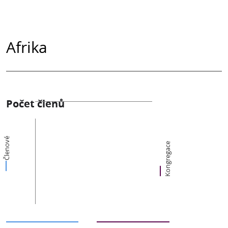
Afrika
Počet členů
Členové
Kongregace