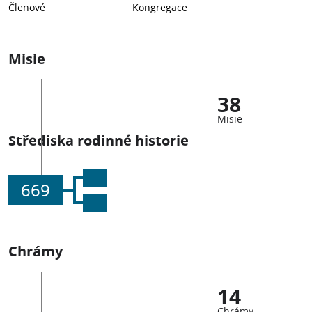
Členové
Kongregace
Misie
38
Misie
Střediska rodinné historie
669
Chrámy
14
Chrámy