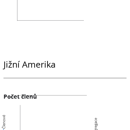
Jižní Amerika
Počet členů
Členové
Kongregace