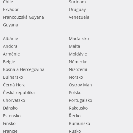
Chile
Surinam
Ekvádor
Uruguay
Francouzská Guyana
Venezuela
Guyana
Albánie
Maďarsko
Andora
Malta
Arménie
Moldávie
Belgie
Německo
Bosna a Hercegovina
Nizozemí
Bulharsko
Norsko
Černá Hora
Ostrov Man
Česká republika
Polsko
Chorvatsko
Portugalsko
Dánsko
Rakousko
Estonsko
Řecko
Finsko
Rumunsko
Francie
Rusko