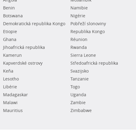
Angola
Mosambik
Benin
Namibie
Botswana
Nigérie
Demokratická republika Kongo
Pobřeží slonoviny
Etiopie
Republika Kongo
Ghana
Réunion
Jihoafrická republika
Rwanda
Kamerun
Sierra Leone
Kapverdské ostrovy
Středoafrická republika
Keňa
Svazijsko
Lesotho
Tanzanie
Libérie
Togo
Madagaskar
Uganda
Malawi
Zambie
Mauritius
Zimbabwe