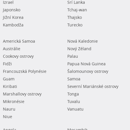
Izrael
Srí Lanka
Japonsko
Tchaj-wan
Jižní Korea
Thajsko
Kambodža
Turecko
Americká Samoa
Nová Kaledonie
Austrálie
Nový Zéland
Cookovy ostrovy
Palau
Fidži
Papua Nová Guinea
Francouzská Polynésie
Šalomounovy ostrovy
Guam
Samoa
Kiribati
Severní Mariánské ostrovy
Marshallovy ostrovy
Tonga
Mikronésie
Tuvalu
Nauru
Vanuatu
Niue