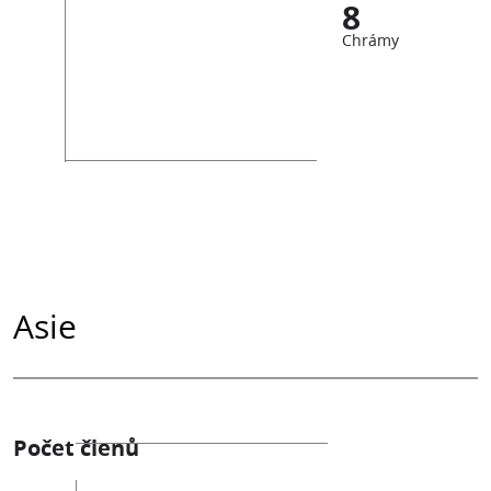
8
Chrámy
Asie
Počet členů