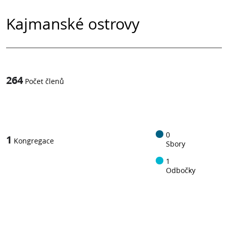
Kajmanské ostrovy
264
Počet členů
1
z
0
1
Kongregace
Sbory
1
Odbočky