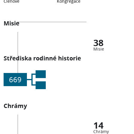
Členové
Kongregace
Misie
38
Misie
Střediska rodinné historie
669
Chrámy
14
Chrámy