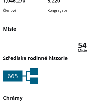
1,046,270
3,220
Členové
Kongregace
Misie
54
Misie
Střediska rodinné historie
665
Chrámy