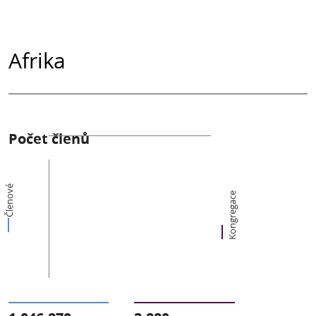
Afrika
Počet členů
Členové
Kongregace