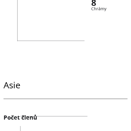
8
Chrámy
Asie
Počet členů