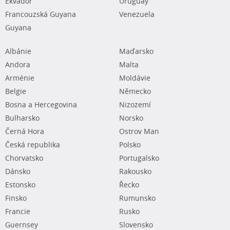
Ekvádor
Uruguay
Francouzská Guyana
Venezuela
Guyana
Albánie
Maďarsko
Andora
Malta
Arménie
Moldávie
Belgie
Německo
Bosna a Hercegovina
Nizozemí
Bulharsko
Norsko
Černá Hora
Ostrov Man
Česká republika
Polsko
Chorvatsko
Portugalsko
Dánsko
Rakousko
Estonsko
Řecko
Finsko
Rumunsko
Francie
Rusko
Guernsey
Slovensko