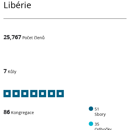
Libérie
25,767
Počet členů
1
z
7
Kůly
51
86
Kongregace
Sbory
35
Odbočky