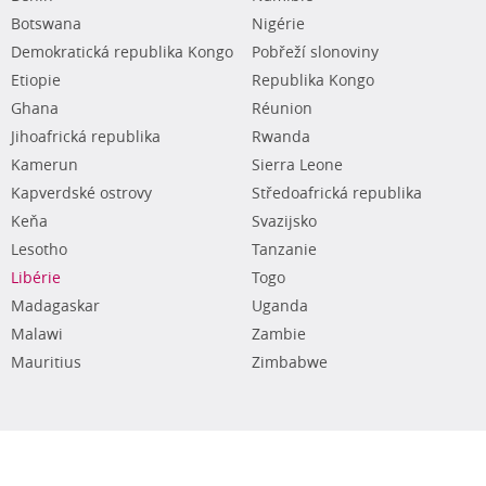
Botswana
Nigérie
Demokratická republika Kongo
Pobřeží slonoviny
Etiopie
Republika Kongo
Ghana
Réunion
Jihoafrická republika
Rwanda
Kamerun
Sierra Leone
Kapverdské ostrovy
Středoafrická republika
Keňa
Svazijsko
Lesotho
Tanzanie
Libérie
Togo
Madagaskar
Uganda
Malawi
Zambie
Mauritius
Zimbabwe