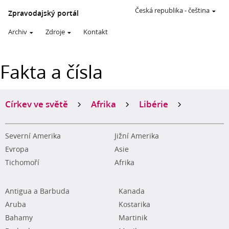
Česká republika
-
čeština
Zpravodajský portál
Archiv
Zdroje
Kontakt
Fakta a čísla
Církev ve světě
Afrika
Libérie
Severní Amerika
Jižní Amerika
Evropa
Asie
Tichomoří
Afrika
Antigua a Barbuda
Kanada
Aruba
Kostarika
Bahamy
Martinik