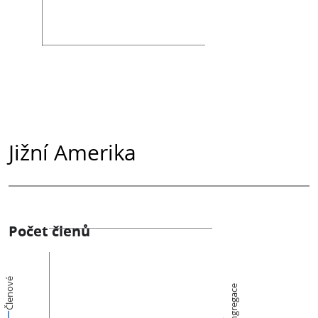
Jižní Amerika
Počet členů
Členové
Kongregace