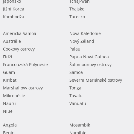
Japonsko
Tchaj-wan
Jižní Korea
Thajsko
Kambodža
Turecko
Americká Samoa
Nová Kaledonie
Austrálie
Nový Zéland
Cookovy ostrovy
Palau
Fidži
Papua Nová Guinea
Francouzská Polynésie
Šalomounovy ostrovy
Guam
Samoa
Kiribati
Severní Mariánské ostrovy
Marshallovy ostrovy
Tonga
Mikronésie
Tuvalu
Nauru
Vanuatu
Niue
Angola
Mosambik
Benin
Namibie