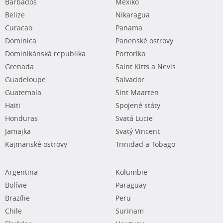
Barbados
Mexiko
Belize
Nikaragua
Curacao
Panama
Dominica
Panenské ostrovy
Dominikánská republika
Portoriko
Grenada
Saint Kitts a Nevis
Guadeloupe
Salvador
Guatemala
Sint Maarten
Haiti
Spojené státy
Honduras
Svatá Lucie
Jamajka
Svatý Vincent
Kajmanské ostrovy
Trinidad a Tobago
Argentina
Kolumbie
Bolívie
Paraguay
Brazílie
Peru
Chile
Surinam