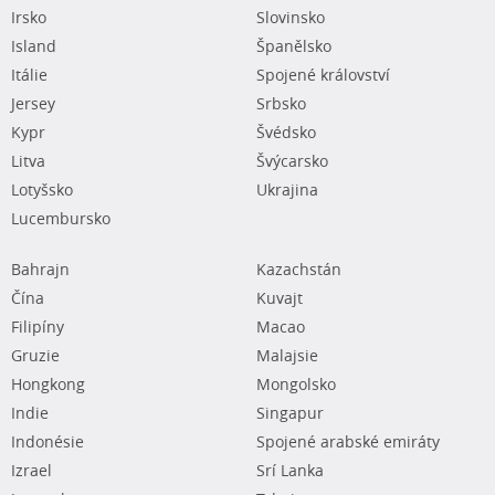
Irsko
Slovinsko
Island
Španělsko
Itálie
Spojené království
Jersey
Srbsko
Kypr
Švédsko
Litva
Švýcarsko
Lotyšsko
Ukrajina
Lucembursko
Bahrajn
Kazachstán
Čína
Kuvajt
Filipíny
Macao
Gruzie
Malajsie
Hongkong
Mongolsko
Indie
Singapur
Indonésie
Spojené arabské emiráty
Izrael
Srí Lanka