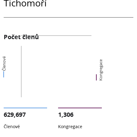
Tichomoří
Počet členů
Členové
Kongregace
629,697
1,306
Členové
Kongregace