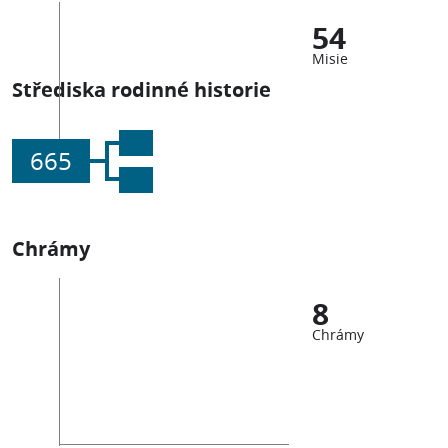
54
Misie
Střediska rodinné historie
665
Chrámy
8
Chrámy