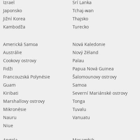
Izrael
Srí Lanka
Japonsko
Tchaj-wan
Jižní Korea
Thajsko
Kambodža
Turecko
Americká Samoa
Nová Kaledonie
Austrálie
Nový Zéland
Cookovy ostrovy
Palau
Fidži
Papua Nová Guinea
Francouzská Polynésie
Šalomounovy ostrovy
Guam
Samoa
Kiribati
Severní Mariánské ostrovy
Marshallovy ostrovy
Tonga
Mikronésie
Tuvalu
Nauru
Vanuatu
Niue