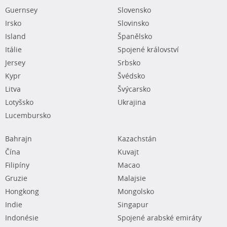
Guernsey
Slovensko
Irsko
Slovinsko
Island
Španělsko
Itálie
Spojené království
Jersey
Srbsko
Kypr
Švédsko
Litva
Švýcarsko
Lotyšsko
Ukrajina
Lucembursko
Bahrajn
Kazachstán
Čína
Kuvajt
Filipíny
Macao
Gruzie
Malajsie
Hongkong
Mongolsko
Indie
Singapur
Indonésie
Spojené arabské emiráty