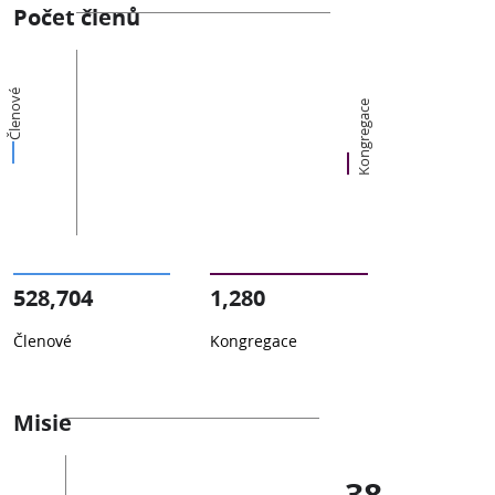
Počet členů
Členové
Kongregace
528,704
1,280
Členové
Kongregace
Misie
38