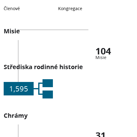
Členové
Kongregace
Misie
104
Misie
Střediska rodinné historie
1,595
Chrámy
31