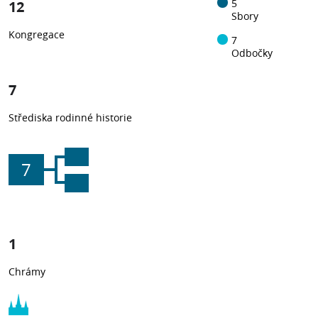
12
5
Sbory
Kongregace
7
Odbočky
7
Střediska rodinné historie
7
1
Chrámy