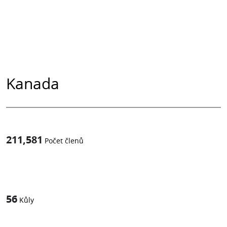
Kanada
211,581
Počet členů
1
z
56
Kůly