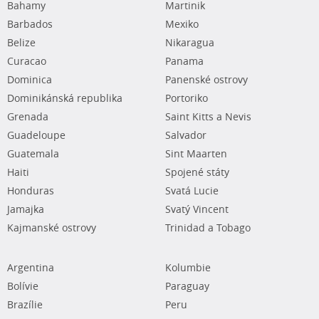
Bahamy
Martinik
Barbados
Mexiko
Belize
Nikaragua
Curacao
Panama
Dominica
Panenské ostrovy
Dominikánská republika
Portoriko
Grenada
Saint Kitts a Nevis
Guadeloupe
Salvador
Guatemala
Sint Maarten
Haiti
Spojené státy
Honduras
Svatá Lucie
Jamajka
Svatý Vincent
Kajmanské ostrovy
Trinidad a Tobago
Argentina
Kolumbie
Bolívie
Paraguay
Brazílie
Peru