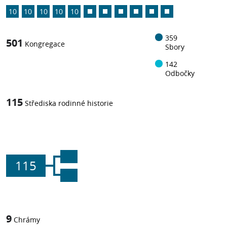
10
10
10
10
10
359
501
Kongregace
Sbory
142
Odbočky
115
Střediska rodinné historie
115
9
Chrámy