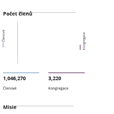
Počet členů
Členové
Kongregace
1,046,270
3,220
Členové
Kongregace
Misie