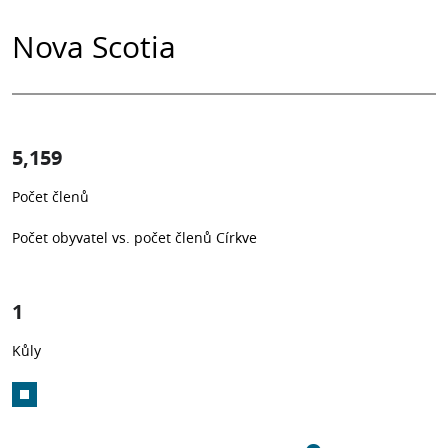
Nova Scotia
5,159
0.53%
Počet členů
1
z
188
Počet obyvatel vs. počet členů Církve
1
Kůly