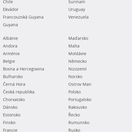
Chile
Surinam
Ekvádor
Uruguay
Francouzská Guyana
Venezuela
Guyana
Albánie
Maďarsko
Andora
Malta
Arménie
Moldávie
Belgie
Německo
Bosna a Hercegovina
Nizozemí
Bulharsko
Norsko
Černá Hora
Ostrov Man
Česká republika
Polsko
Chorvatsko
Portugalsko
Dánsko
Rakousko
Estonsko
Řecko
Finsko
Rumunsko
Francie
Rusko