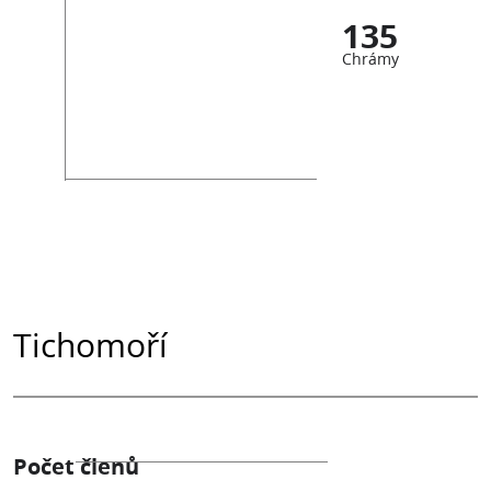
135
Chrámy
Tichomoří
Počet členů