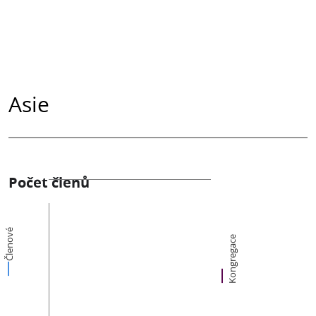
Asie
Počet členů
Členové
Kongregace