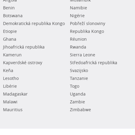
Angola
Mosambik
Benin
Namibie
Botswana
Nigérie
Demokratická republika Kongo
Pobřeží slonoviny
Etiopie
Republika Kongo
Ghana
Réunion
Jihoafrická republika
Rwanda
Kamerun
Sierra Leone
Kapverdské ostrovy
Středoafrická republika
Keňa
Svazijsko
Lesotho
Tanzanie
Libérie
Togo
Madagaskar
Uganda
Malawi
Zambie
Mauritius
Zimbabwe