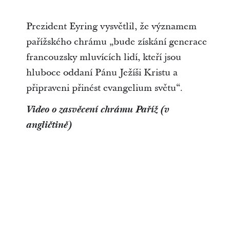
Prezident Eyring vysvětlil, že významem
pařížského chrámu „bude získání generace
francouzsky mluvících lidí, kteří jsou
hluboce oddaní Pánu Ježíši Kristu a
připraveni přinést evangelium světu“.
Video o zasvěcení chrámu Paříž (v
angličtině)