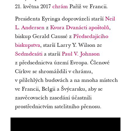
21. května 2017
chrám
Paříž ve Francii.
Presidenta Eyringa doprovázeli starší
Neil
L. Andersen
z
Kvora Dvanácti apoštolů
,
biskup Gerald Caussé z
Předsedajícího
biskupstva
, starší Larry Y. Wilson ze
Sedmdesáti
a starší
Paul V. Johnson
z předsednictva území Evropa. Členové
Církve se shromáždili v chrámu,
v přilehlých budovách a na mnoha místech
ve Francii, Belgii a Švýcarsku, aby se
zasvěcovacích zasedání účastnili
prostřednictvím satelitního přenosu.