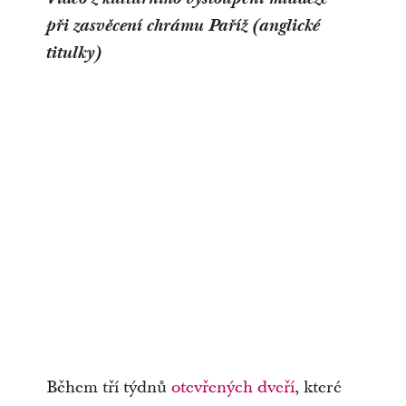
při zasvěcení chrámu Paříž (anglické
titulky)
Během tří týdnů
otevřených dveří
, které