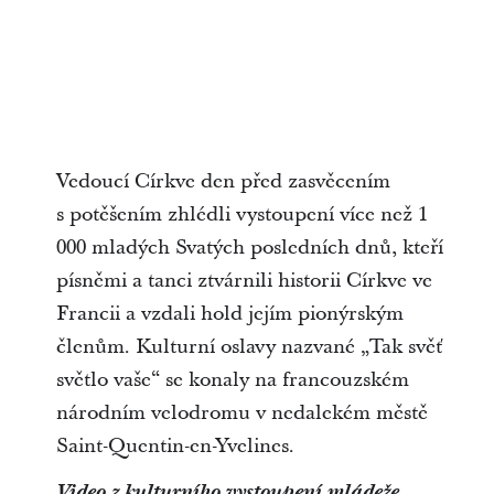
Vedoucí Církve den před zasvěcením
s potěšením zhlédli vystoupení více než 1
000 mladých Svatých posledních dnů, kteří
písněmi a tanci ztvárnili historii Církve ve
Francii a vzdali hold jejím pionýrským
členům. Kulturní oslavy nazvané „Tak svěť
světlo vaše“ se konaly na francouzském
národním velodromu v nedalekém městě
Saint-Quentin-en-Yvelines.
Video z kulturního vystoupení mládeže