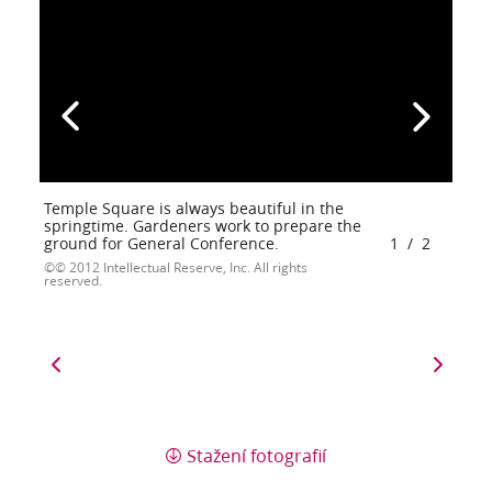
Temple Square is always beautiful in the
springtime. Gardeners work to prepare the
ground for General Conference.
1
/
2
© 2012 Intellectual Reserve, Inc. All rights
reserved.
Stažení fotografií