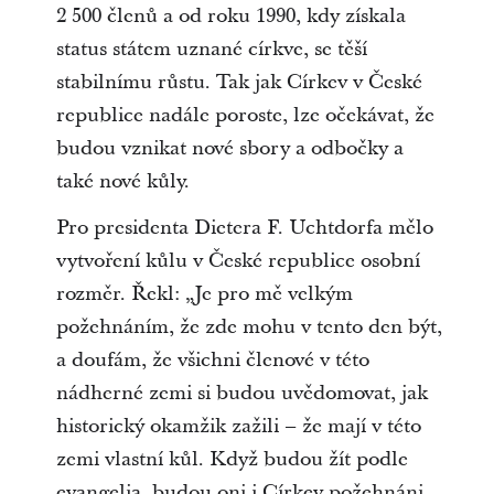
2 500 členů a od roku 1990, kdy získala
status státem uznané církve, se těší
stabilnímu růstu. Tak jak Církev v České
republice nadále poroste, lze očekávat, že
budou vznikat nové sbory a odbočky a
také nové kůly.
Pro presidenta Dietera F. Uchtdorfa mělo
vytvoření kůlu v České republice osobní
rozměr. Řekl: „Je pro mě velkým
požehnáním, že zde mohu v tento den být,
a doufám, že všichni členové v této
nádherné zemi si budou uvědomovat, jak
historický okamžik zažili – že mají v této
zemi vlastní kůl. Když budou žít podle
evangelia, budou oni i Církev požehnáni.