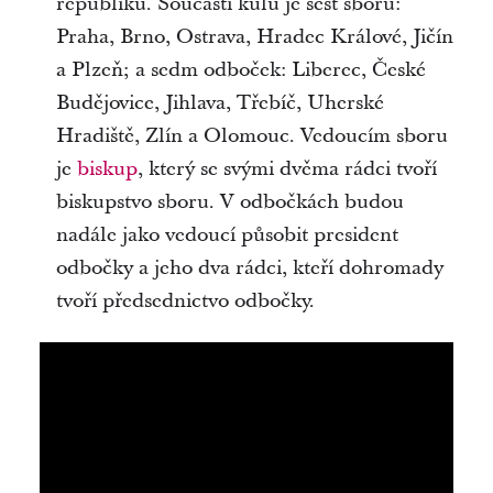
republiku. Součástí kůlu je šest sborů:
Praha, Brno, Ostrava, Hradec Králové, Jičín
a Plzeň; a sedm odboček: Liberec, České
Budějovice, Jihlava, Třebíč, Uherské
Hradiště, Zlín a Olomouc. Vedoucím sboru
je
biskup
, který se svými dvěma rádci tvoří
biskupstvo sboru. V odbočkách budou
nadále jako vedoucí působit president
odbočky a jeho dva rádci, kteří dohromady
tvoří předsednictvo odbočky.