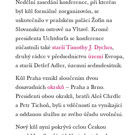
Nedělní zasedání konference, při kterém
byl kůl formálně zorganizován, se
uskutečnilo v pražském paláci Žofín na
Slovanském ostrově na Vltavě. Kromě
presidenta Uchtdorfa se konference
zúčastnili také
starší Timothy J. Dyches
,
druhý rádce v předsednictvu
území
Evropa,
a starší Detlef Adler, územní sedmdesátník.
Kůl Praha vznikl sloučením dvou
dosavadních
okrsků
– Praha a Brno.
Presidenti obou okrsků, bratři Aleš Chrdle
a Petr Tichoň, byli s vděčností za vynikající
a oddanou službu ze svého úřadu uvolněni.
Nový kůl nyní pokrývá celou Českou