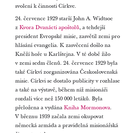
svolení k činnosti Církve.
24. července 1929 starší John A. Widtsoe
z
Kvora Dvanácti apoštolů
, a tehdejší
president Evropské misie, zasvětil zemi pro
hlásání evangelia. K zasvěcení došlo na
Kněží hoře u Karlštejna. V té době žilo
v zemi sedm členů. 24. července 1929 byla
také Církví zorganizována Československá
misie. Církvi se dostalo publicity v rozhlase
a také na výstavě, během níž misionáři
rozdali více než 150 000 letáků. Byla
přeložena a vydána
Kniha Mormonova
.
V březnu 1939 začala zemi okupovat
německá armáda a pravidelná misionářská