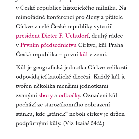
v České republice historického milníku. Na
mimořádné konferenci pro členy a přátele
Církve z celé České republiky vytvořil
president Dieter F. Uchtdorf
, druhý rádce
v
Prvním předsednictvu
Církve, kůl Praha
Česká republika – první
kůl
v zemi.
Kůl je geografická jednotka Církve velikostí
odpovídající katolické diecézi. Každý kůl je
tvořen několika menšími jednotkami
zvanými
sbory
a
odbočky
. Označení kůl
pochází ze starozákonního zobrazení
stánku, kde „stánek“ neboli církev je držen
podpůrnými kůly. (Viz Izaiáš 54:2.)